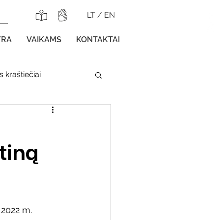
LT
/
EN
YRA
VAIKAMS
KONTAKTAI
 kraštiečiai
lnojamos parodos
tiną
gos vaikams
 2022 m. 