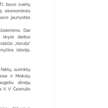
), buvo įvairių 
tę ekonominės 
savo jaunystės 
siėmimo. Dar 
skyrė darbui 
raščio „Voruta“ 
čios istorija, 
aktų, surinktų 
ose ir Mokslų 
ugeliu atvejų 
V. V. Česnulis 