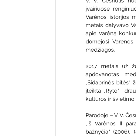
V. V. Česnulis nu
įvairiuose renginiu
Varėnos istorijos m
metais dalyvavo Var
apie Varėną konkurs
domėjosi Varėnos v
medžiagos.
2017 metais už žur
apdovanotas meda
„Sidabrinės bitės“ 
įteikta „Ryto“  dra
kultūros ir švietimo 
Parodoje – V. V. Čes
„Iš Varėnos II para
bažnyčia" (2006), (