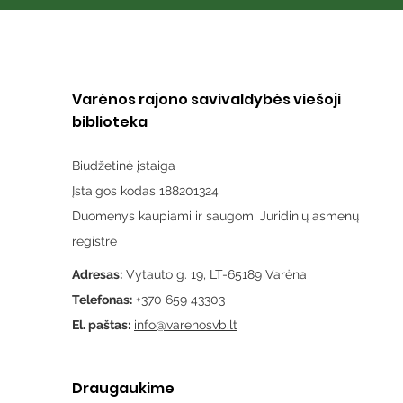
Varėnos rajono savivaldybės viešoji
biblioteka
Biudžetinė įstaiga
Įstaigos kodas 188201324
Duomenys kaupiami ir saugomi Juridinių asmenų
registre
Adresas:
Vytauto g. 19, LT-65189 Varėna
Telefonas:
+370 659 43303
El. paštas:
info@varenosvb.lt
Draugaukime