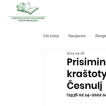
Visi įrašai
Naujienos
Rengin
2023-04-26
Kraštotyros darbai
Varėno
Prisimin
kraštot
Sidabrinės bitės
Garbės ž
Česnulį
Vinco Krėvės-Mickevičiaus lite
(1936 02 14–2022 0