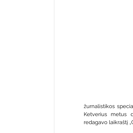
Varėnos bibliotekos renginiai
Poezijos pavasarėlis
Ežio
Mobilūs pašnekesiai
žurnalistikos speci
Ketverius metus d
redagavo laikraštį 