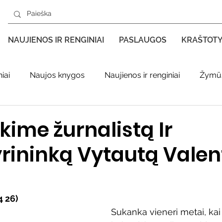
NAUJIENOS IR RENGINIAI
PASLAUGOS
KRAŠTOT
iai
Naujos knygos
Naujienos ir renginiai
Žymūs
s kraštas spaudoje
Leidiniai apie Varėnos kraštą
Ki
kime žurnalistą Ir
yrininką Vytautą Valen
enklas
Adolfo Ramanausko–Vanago premija
ratūr
Literatai
Literatų klubo veikla
Naujos kny
4 26)
Sukanka vieneri metai, kai