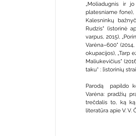
„Moliadugnis ir jo
platesniame fone), 
Kalesninkų bažnyči
Rudzis" (istorinė a
varpus, 2015), „Pori
Varėna–600" (2014, 
okupacijos), „Tarp e
Maliukevičius" (201
taku“ : [istorinių str
Parodą  papildo ko
Varėna: pradžių pra
trečdalis to, ką k
literatūra apie V. V. 