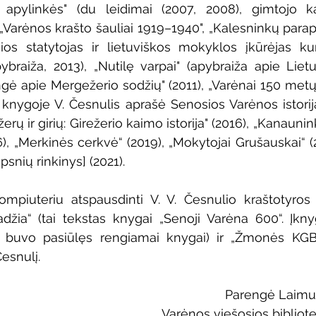
 apylinkės" (du leidimai (2007, 2008), gimtojo kai
„Varėnos krašto šauliai 1919–1940", „Kalesninkų parapi
os statytojas ir lietuviškos mokyklos įkūrėjas ku
pybraiža, 2013), „Nutilę varpai" (apybraiža apie Liet
ngė apie Mergežerio sodžių" (2011), „Varėnai 150 metų" 
knygoje V. Česnulis aprašė Senosios Varėnos istoriją 
žerų ir girių: Girežerio kaimo istorija" (2016), „Kanaun
6), „Merkinės cerkvė“ (2019), „Mokytojai Grušauskai“ (
aipsnių rinkinys] (2021). 
mpiuteriu atspausdinti V. V. Česnulio kraštotyros d
džia“ (tai tekstas knygai „Senoji Varėna 600“. Įkny
ą buvo pasiūlęs rengiamai knygai) ir „Žmonės KGB 
Česnulį.
                               
                           Varėnos viešosio