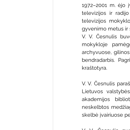
1972–2001 m. ėjo įva
televizijos ir rad
televizijos mokykl
gyvenimo metus ir su
V. V. Česnulis bu
mokykloje pamėgę
archyvuose, gilinos
bendradarbis. Pagr
kraštotyra. 
V. V. Česnulis para
Lietuvos valstybės
akademijos biblio
neskelbtos medžiago
skelbė įvairiuose pe