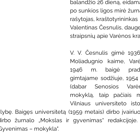
balandžio 26 dieną, eidam
Vaikų ir jaunimo renginiai
Kaimo bibliotekų renginiai
po sunkios ligos mirė žurna
rašytojas, kraštotyrininkas
Valentinas Česnulis, dauge
 dvaras
Gyvieji archyvai
Žymios datos
Mobilioji
straipsnių apie Varėnos kra
V. V. Česnulis gimė 1936
Moliadugnio kaime, Varėn
1946 m. baigė pradi
gimtajame sodžiuje, 1954 
(dabar Senosios Varėn
mokyklą, taip pačiais me
Vilniaus universiteto isto
alybę. Baigęs universitetą (1959 metais) dirbo įvairiu
irbo žurnalo „Mokslas ir gyvenimas“ redakcijoje.
„Gyvenimas – mokykla". 