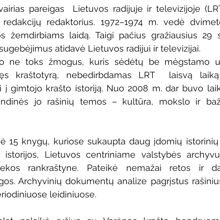
irias pareigas  Lietuvos radijuje ir televizijoje (LRT
ijo redakcijų redaktorius. 1972–1974 m. vedė dvime
os žemdirbiams laidą. Taigi pačius gražiausius 29 
gebėjimus atidavė Lietuvos radijui ir televizijai. 
vo ne toks žmogus, kuris sėdėtų be mėgstamo už
s kraštotyrą, nebedirbdamas LRT  laisvą laiką 
i į gimtojo krašto istoriją. Nuo 2008 m. dar buvo laik
indinės jo rašinių temos – kultūra, mokslo ir bažny
šė 15 knygų, kuriose sukaupta daug įdomių istorinių f
 istorijos, Lietuvos centriniame valstybės archyvu
tekos rankraštyne. Pateikė nemažai retos ir da
s. Archyvinių dokumentų analize pagrįstus rašinius 
riodiniuose leidiniuose.