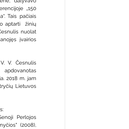
ene, dalyvavo 
rencijoje „150 
. Tais pačiais 
aptarti  žinių 
Česnulis nuolat 
ojęs įvairios 
. V. Česnulis 
 apdovanotas 
a. 2018 m. jam 
ryčių Lietuvos 
s:
enoji Perlojos 
yčios" (2008), 