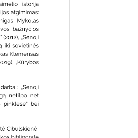
melio istorija 
jos atgimimas: 
nigas Mykolas 
uvos bažnyčios 
(2012), „Senoji 
iki sovietinės 
inkas Klemensas 
2019), „Kūrybos 
arbai: „Senoji 
gą netilpo net 
pinklėse“ bei 
   Parengė Laimutė Cibulskienė 
s bibliotekos bibliografė