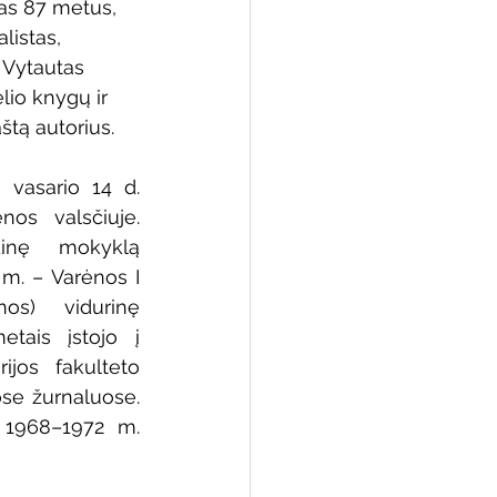
as 87 metus, 
listas, 
  Vytautas 
lio knygų ir 
 biblioteka
štą autorius.
 vasario 14 d. 
os valsčiuje. 
nę mokyklą 
m. – Varėnos I 
os) vidurinę 
tais įstojo į 
rijos fakulteto 
ose žurnaluose. 
 1968–1972 m. 