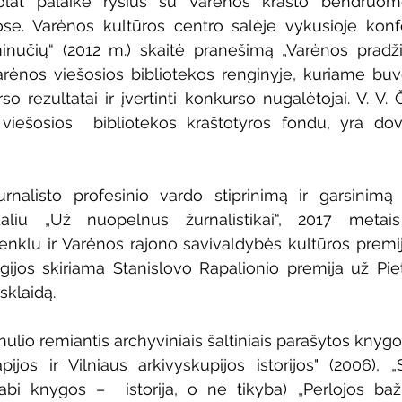
olat palaikė ryšius su Varėnos krašto bendruom
ose. Varėnos kultūros centro salėje vykusioje konfe
inučių“ (2012 m.) skaitė pranešimą „Varėnos pradžia“
ėnos viešosios bibliotekos renginyje, kuriame buvo 
o rezultatai ir įvertinti konkurso nugalėtojai. V. V. 
iešosios  bibliotekos kraštotyros fondu, yra dovan
nalisto profesinio vardo stiprinimą ir garsinimą V
liu „Už nuopelnus žurnalistikai“, 2017 metais
ženklu ir Varėnos rajono savivaldybės kultūros premij
ugijos skiriama Stanislovo Rapalionio premija už Piet
sklaidą.
nulio remiantis archyviniais šaltiniais parašytos knygo
pijos ir Vilniaus arkivyskupijos istorijos" (2006), „S
abi knygos –  istorija, o ne tikyba) „Perlojos bažn