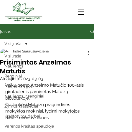
Įrašas
Visi įrašai
Indrė Siaurusiavičienė
Visi įrašai
Prisimintas Anzelmas
Naujienos
Matutis
Renginiai
Atnaujinta:
2023-03-03
Vaikų poeto Anzelmo Matučio 100-asis 
Naujos knygos
gimtadienis paminėtas Matuizų 
Naujienos ir renginiai
bibliotekoje. 
Čia lankėsi Matuizų pragrindinės 
Žymūs kraštiečiai
mokyklos mokiniai, lydimi mokytojos 
Kraštotyros darbai
Ritos Levonovičienės.
Varėnos kraštas spaudoje