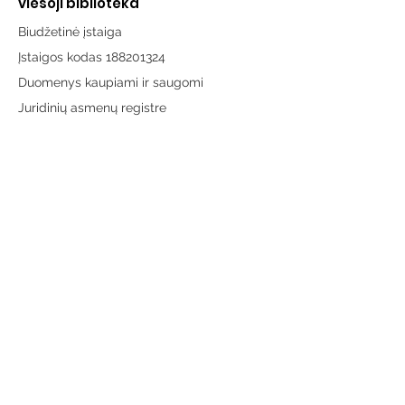
viešoji biblioteka
Biudžetinė įstaiga
Įstaigos kodas 188201324
Duomenys kaupiami ir saugomi
Juridinių asmenų registre
Adresas:
Vytauto g. 19, LT-65189 Varėna
Telefonas:
+370 659 43303
El. paštas:
info@varenosvb.lt
Draugaukime
Informacija
Apie mus
Administracinė informacija