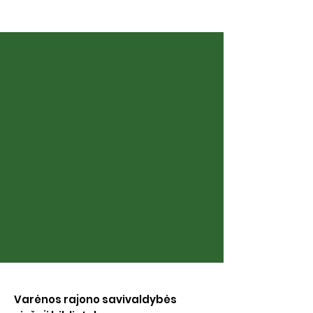
Kaip kalba siela
Naujųjų Valki
bibliotekoje
Varėnos rajono savivaldybės