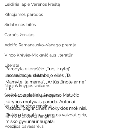
Leidiniai apie Varėnos kraštą
Kilnojamos parodos
Sidabrinės bitės
Garbės ženklas
Adolfo Ramanausko–Vanago premija
Vinco Krėvės-Mickevičiaus literatūr
Literatai
Parodyta eilėraščio „Tuoj ir rytoj“ 
inscenizacija, skambėjo eilės „Ta 
Literatų klubo veikla
Mamytė, ta mama“, „Ar jūs žinote ar ne“ 
Naujos knygos vaikams
ir kt.
Veikė 100 piešinių Anzelmo Matučio 
Varėnos bibliotekos renginiai
kūrybos motyvais paroda. Autoriai – 
Vaikų ir jaunimo renginiai
Matuizų pagrindinės mokyklos mokiniai. 
Piešinių tematika – gamtos vaizdai, giria, 
Kaimo bibliotekų renginiai
miško gyvūnai ir augalai.
Poezijos pavasarėlis