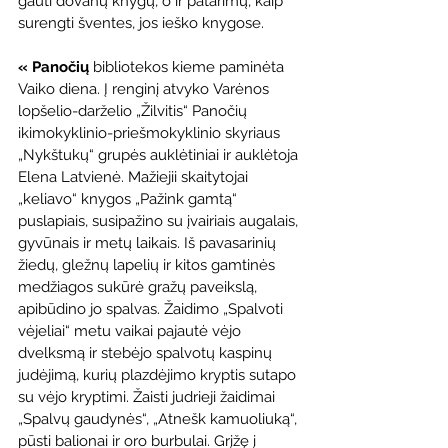
gauti dovanų knygų, o ir patarimų, kaip 
surengti šventes, jos ieško knygose.  
« Panočių
 bibliotekos kieme paminėta 
Vaiko diena. Į renginį atvyko Varėnos 
lopšelio-darželio „Žilvitis“ Panočių 
ikimokyklinio-priešmokyklinio skyriaus 
„Nykštukų“ grupės auklėtiniai ir auklėtoja 
Elena Latvienė. Mažiejii skaitytojai 
„keliavo“ knygos „Pažink gamtą“ 
puslapiais, susipažino su įvairiais augalais, 
gyvūnais ir metų laikais. Iš pavasarinių 
žiedų, gležnų lapelių ir kitos gamtinės 
medžiagos sukūrė gražų paveikslą, 
apibūdino jo spalvas. Žaidimo „Spalvoti 
vėjeliai“ metu vaikai pajautė vėjo 
dvelksmą ir stebėjo spalvotų kaspinų 
judėjimą, kurių plazdėjimo kryptis sutapo 
su vėjo kryptimi. Žaisti judrieji žaidimai 
„Spalvų gaudynės“, „Atnešk kamuoliuką“, 
pūsti balionai ir oro burbulai. Grįžę į 