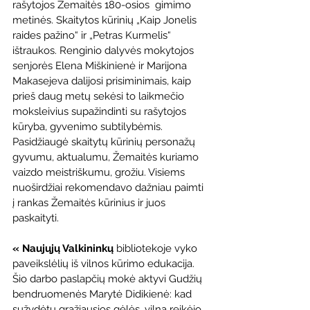
rašytojos Žemaitės 180-osios  gimimo 
metinės. Skaitytos kūrinių „Kaip Jonelis 
raides pažino“ ir „Petras Kurmelis“ 
ištraukos. Renginio dalyvės mokytojos 
senjorės Elena Miškinienė ir Marijona 
Makasejeva dalijosi prisiminimais, kaip 
prieš daug metų sekėsi to laikmečio 
moksleivius supažindinti su rašytojos 
kūryba, gyvenimo subtilybėmis. 
Pasidžiaugė skaitytų kūrinių personažų 
gyvumu, aktualumu, Žemaitės kuriamo 
vaizdo meistriškumu, grožiu. Visiems  
nuoširdžiai rekomendavo dažniau paimti 
į rankas Žemaitės kūrinius ir juos 
paskaityti. 
« Naujųjų Valkininkų
 bibliotekoje vyko 
paveikslėlių iš vilnos kūrimo edukacija. 
Šio darbo paslapčių mokė aktyvi Gudžių 
bendruomenės Marytė Didikienė: kad 
sužydėtų gražiausios gėlės, vilną reikėjo 