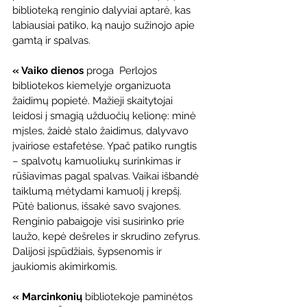
biblioteką renginio dalyviai aptarė, kas 
labiausiai patiko, ką naujo sužinojo apie 
gamtą ir spalvas. 
« Vaiko dienos 
proga  Perlojos 
bibliotekos kiemelyje organizuota 
žaidimų popietė. Mažieji skaitytojai 
leidosi į smagią užduočių kelionę: minė 
mįsles, žaidė stalo žaidimus, dalyvavo 
įvairiose estafetėse. Ypač patiko rungtis 
– spalvotų kamuoliukų surinkimas ir 
rūšiavimas pagal spalvas. Vaikai išbandė 
taiklumą mėtydami kamuolį į krepšį. 
Pūtė balionus, išsakė savo svajones.  
Renginio pabaigoje visi susirinko prie 
laužo, kepė dešreles ir skrudino zefyrus. 
Dalijosi įspūdžiais, šypsenomis ir 
jaukiomis akimirkomis. 
« Marcinkonių
 bibliotekoje paminėtos 