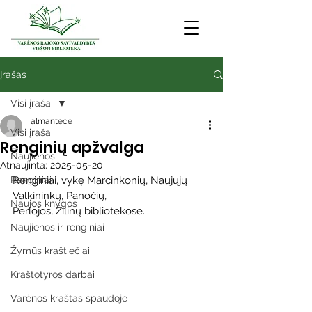
Įrašas
Visi įrašai
almantece
Visi įrašai
Renginių apžvalga
Naujienos
Atnaujinta:
2025-05-20
Renginiai
Renginiai, vykę Marcinkonių, Naujųjų 
Valkininkų, Panočių, 
Naujos knygos
Perlojos, Žilinų bibliotekose. 
Naujienos ir renginiai
Žymūs kraštiečiai
Kraštotyros darbai
Varėnos kraštas spaudoje