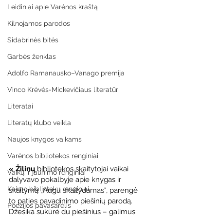
Leidiniai apie Varėnos kraštą
Kilnojamos parodos
Sidabrinės bitės
Garbės ženklas
Adolfo Ramanausko–Vanago premija
Vinco Krėvės-Mickevičiaus literatūr
Literatai
Literatų klubo veikla
Naujos knygos vaikams
Varėnos bibliotekos renginiai
« Žilinų
 bibliotekos skaitytojai vaikai 
Vaikų ir jaunimo renginiai
dalyvavo pokalbyje apie knygas ir 
Kaimo bibliotekų renginiai
skaitymą „Augu skaitydamas“, parengė 
to paties pavadinimo piešinių parodą. 
Poezijos pavasarėlis
Džesika sukūrė du piešinius – galimus 