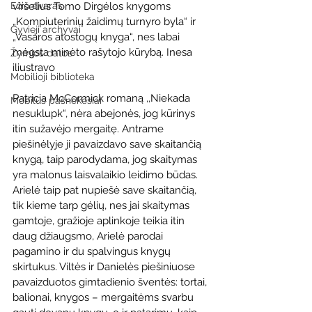
Ežio dvaras
viršelius Tomo Dirgėlos knygoms  
„Kompiuterinių žaidimų turnyro byla“ ir 
Gyvieji archyvai
„Vasaros atostogų knyga“, nes labai 
mėgsta minėto rašytojo kūrybą. Inesa 
Žymios datos
iliustravo 
Mobilioji biblioteka
Patricia McCormick romaną ,,Niekada 
Mobilūs pašnekesiai
nesuklupk“, nėra abejonės, jog kūrinys 
itin sužavėjo mergaitę. Antrame 
piešinėlyje ji pavaizdavo save skaitančią 
knygą, taip parodydama, jog skaitymas 
yra malonus laisvalaikio leidimo būdas. 
Arielė taip pat nupiešė save skaitančią, 
tik kieme tarp gėlių, nes jai skaitymas 
gamtoje, gražioje aplinkoje teikia itin 
daug džiaugsmo, Arielė parodai 
pagamino ir du spalvingus knygų 
skirtukus. Viltės ir Danielės piešiniuose 
pavaizduotos gimtadienio šventės: tortai, 
balionai, knygos – mergaitėms svarbu 