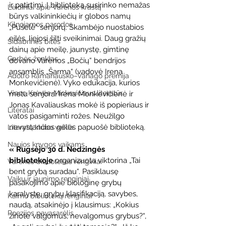
ir patirtimi. Į biblioteką susirinko nemažas 
Leidiniai apie Varėnos kraštą
būrys valkininkiečių ir globos namų 
Kilnojamos parodos
„Pušelė“ senjorų. Skambėjo nuostabios 
eilės, liejosi šilti sveikinimai. Daug gražių 
Sidabrinės bitės
dainų apie meilę, jaunystę, gimtinę 
Garbės ženklas
dovano Varėnos „Bočių“ bendrijos 
ansamblis „Šarma“ (vadovė Irena 
Adolfo Ramanausko–Vanago premija
Monkevičienė). Vyko edukacija, kurios 
Vinco Krėvės-Mickevičiaus literatūr
metu senjorai Irena Monkevičienė ir 
Jonas Kavaliauskas mokė iš popieriaus ir 
Literatai
vatos pasigaminti rožes. Neužilgo 
nevystančios gėlės papuošė biblioteką.
Literatų klubo veikla
Naujos knygos vaikams
« Rugsėjo 30 d. Nedzingės 
bibliotekoje 
organizuota viktorina „Tai 
Varėnos bibliotekos renginiai
bent grybą suradau“. Pasiklausę 
Vaikų ir jaunimo renginiai
pasakojimo apie biologinę grybų 
karalystę, grybų klasifikaciją, savybes, 
Kaimo bibliotekų renginiai
naudą, atsakinėjo į klausimus: „Kokius 
Poezijos pavasarėlis
žinote valgomus, nevalgomus grybus?“, 