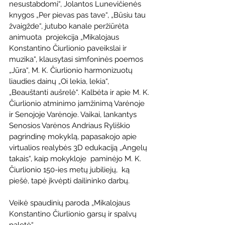
nesustabdomi“, Jolantos Lunevičienės 
knygos „Per pievas pas tave“, „Būsiu tau 
žvaigžde“, jutubo kanale peržiūrėta 
animuota  projekcija „Mikalojaus 
Konstantino Čiurlionio paveikslai ir 
muzika“, klausytasi simfoninės poemos 
„Jūra“, M. K. Čiurlionio harmonizuotų 
liaudies dainų „Oi lekia, lekia“, 
„Beauštanti aušrelė“. Kalbėta ir apie M. K. 
Čiurlionio atminimo įamžinimą Varėnoje 
ir Senojoje Varėnoje. Vaikai, lankantys 
Senosios Varėnos Andriaus Ryliškio 
pagrindinę mokyklą, papasakojo apie 
virtualios realybės 3D edukaciją „Angelų 
takais“, kaip mokykloje  paminėjo M. K. 
Čiurlionio 150-ies metų jubiliejų,  ką 
piešė, tapė įkvėpti dailininko darbų.
Veikė spaudinių paroda „Mikalojaus 
Konstantino Čiurlionio garsų ir spalvų 