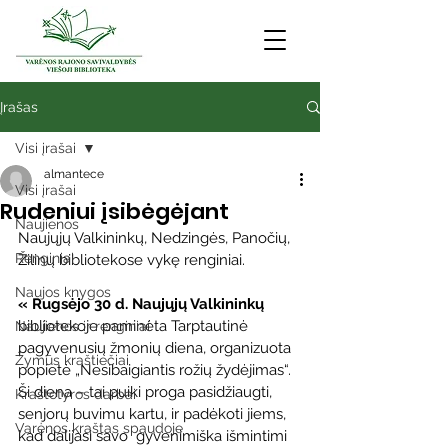
Įrašas
Visi įrašai
almantece
Visi įrašai
Rudeniui įsibėgėjant
Naujienos
Naujųjų Valkininkų, Nedzingės, Panočių, 
Renginiai
Žilinų bibliotekose vykę renginiai.
Naujos knygos
« Rugsėjo 30 d. Naujųjų Valkininkų
bibliotekoje paminėta Tarptautinė 
Naujienos ir renginiai
pagyvenusių žmonių diena, organizuota 
Žymūs kraštiečiai
popietė „Nesibaigiantis rožių žydėjimas“. 
Ši diena – tai puiki proga pasidžiaugti, 
Kraštotyros darbai
senjorų buvimu kartu, ir padėkoti jiems, 
Varėnos kraštas spaudoje
kad dalijasi savo  gyvenimiška išmintimi 