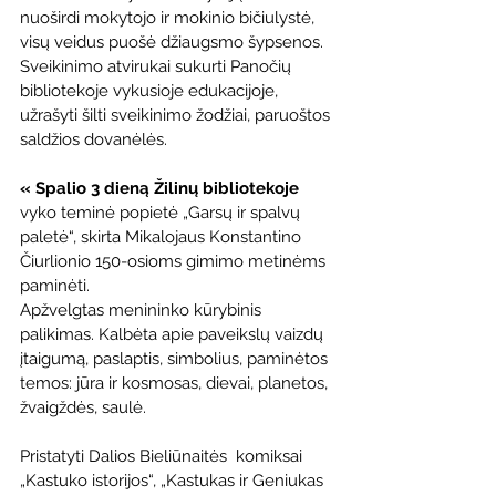
nuoširdi mokytojo ir mokinio bičiulystė, 
visų veidus puošė džiaugsmo šypsenos. 
Sveikinimo atvirukai sukurti Panočių 
bibliotekoje vykusioje edukacijoje, 
užrašyti šilti sveikinimo žodžiai, paruoštos 
saldžios dovanėlės.
« Spalio 3 dieną Žilinų bibliotekoje
vyko teminė popietė „Garsų ir spalvų 
paletė“, skirta Mikalojaus Konstantino 
Čiurlionio 150-osioms gimimo metinėms 
paminėti.
Apžvelgtas menininko kūrybinis 
palikimas. Kalbėta apie paveikslų vaizdų 
įtaigumą, paslaptis, simbolius, paminėtos 
temos: jūra ir kosmosas, dievai, planetos, 
žvaigždės, saulė.
Pristatyti Dalios Bieliūnaitės  komiksai 
„Kastuko istorijos“, „Kastukas ir Geniukas 