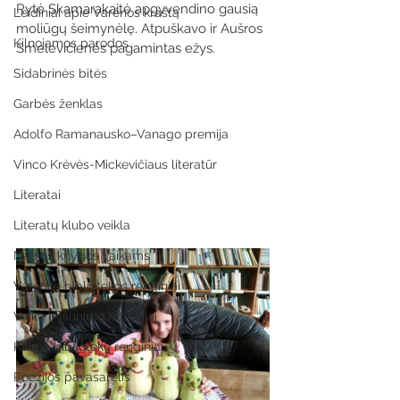
Rytė Skamarakaitė apgyvendino gausią 
Leidiniai apie Varėnos kraštą
moliūgų šeimynėlę. Atpuškavo ir Aušros 
Kilnojamos parodos
Smelevičienės pagamintas ežys.
Sidabrinės bitės
Garbės ženklas
Adolfo Ramanausko–Vanago premija
Vinco Krėvės-Mickevičiaus literatūr
Literatai
Literatų klubo veikla
Naujos knygos vaikams
Varėnos bibliotekos renginiai
Vaikų ir jaunimo renginiai
Kaimo bibliotekų renginiai
Poezijos pavasarėlis