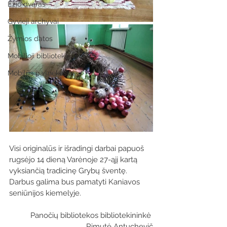
Ežio dvaras
Gyvieji archyvai
Žymios datos
Mobilioji biblioteka
Mobilūs pašnekesiai
Visi originalūs ir išradingi darbai papuoš 
rugsėjo 14 dieną Varėnoje 27-ąjį kartą 
vyksiančią tradicinę Grybų šventę. 
Darbus galima bus pamatyti Kaniavos 
seniūnijos kiemelyje.
 Panočių bibliotekos bibliotekininkė 
Rimutė Antuchevič