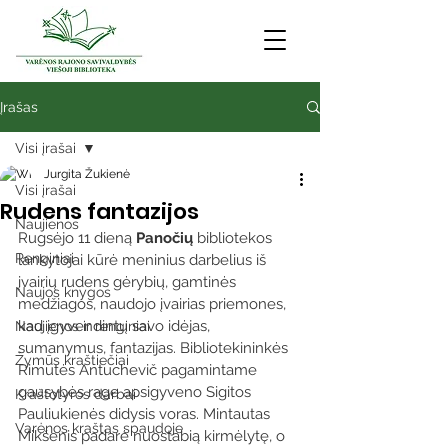
Įrašas
Visi įrašai
Jurgita Žukienė
Visi įrašai
Rudens fantazijos
Naujienos
Rugsėjo 11 dieną 
Panočių 
bibliotekos 
Renginiai
lankytojai kūrė meninius darbelius iš 
įvairių rudens gėrybių, gamtinės 
Naujos knygos
medžiagos, naudojo įvairias priemones, 
kad įgyvendintų savo idėjas, 
Naujienos ir renginiai
sumanymus, fantazijas. Bibliotekininkės 
Žymūs kraštiečiai
Rimutės Antuchevič pagamintame 
gausybės rage apsigyveno Sigitos 
Kraštotyros darbai
Pauliukienės didysis voras. Mintautas 
Varėnos kraštas spaudoje
Mikšenis padarė nuostabią kirmėlytę, o 