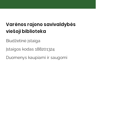
Varėnos rajono savivaldybės
viešoji biblioteka
Biudžetinė įstaiga
Įstaigos kodas 188201324
Duomenys kaupiami ir saugomi
Juridinių asmenų registre
Adresas:
Vytauto g. 19, LT-65189 Varėna
Telefonas:
+370 659 43303
El. paštas:
info@varenosvb.lt
Draugaukime