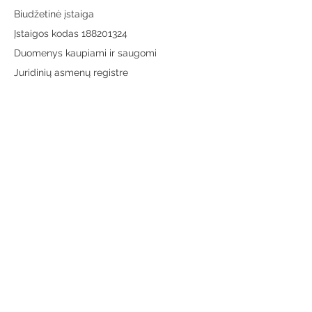
Biudžetinė įstaiga
Įstaigos kodas 188201324
Duomenys kaupiami ir saugomi
Juridinių asmenų registre
Adresas:
Vytauto g. 19, LT-65189 Varėna
Telefonas:
+370 659 43303
El. paštas:
info@varenosvb.lt
Draugaukime
Informacija
Apie mus
Administracinė informacija
Teisinė informacija