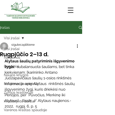
Įrašas
Visi įrašai
sigutecaplikiene
Visi įrašai
Rugpjūčio 2–13 d.
Naujienos
Alytaus šaulių patyriminis išgyvenimo 
Renginiai
žygis:
  subalansuota šauliams, bet tinka 
kiekvienam: [karininko Antano  
Naujos knygos
Juozapavičiaus šaulių 1-osios rinktinės 
informacija apie Alytaus  rinktinės šaulių 
Naujienos ir renginiai
išgyvenimo žygį, kuris driekėsi nuo 
Žymūs kraštiečiai
Perlojos, per  Puvočius, Merkinę iki 
Alytaus].- Iliustr. // Alytaus naujienos.- 
Kraštotyros darbai
2022,  rugpj. 6, p. 5
Varėnos kraštas spaudoje