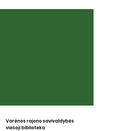
Balandžio 1– 12
Balandžio 1 –30 d.
Varėnos rajono savivaldybės
viešoji biblioteka