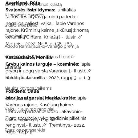
Averkienė, Rūta
Leidiniai apie Varėnos kraštą
Svajonės išsipildymas:
  unikalias 
Kilnojamos parodos
senovines plytas gaminti padeda ir 
negalios paliesti vaikai:  [apie Varėnos 
Sidabrinės bitės
rajone, Krūminių kaime įsikūrusį žinomą 
Garbės ženklas
keramiką Gintarą  Kniežą ].- Iliustr. // 
Moteris.- 2022, Nr. 8, p. 158- 163
Adolfo Ramanausko–Vanago premija
Vinco Krėvės-Mickevičiaus literatūr
Kazlauskaitė, Monika
Grybų kainos turguje – kosminės:
 [apie 
Literatai
grybų ir uogų verslą Varėnoje ].- Iliustr. // 
Valstiečių laikraštis.- 2022, rugpj. 3, p. 1, 3
Literatų klubo veikla
Naujos knygos vaikams
Poškienė, Dalia
Istorijos atgarsiai Merkio krašte:
[apie  
Varėnos bibliotekos renginiai
Varėnos rajone, Kasčiūnų kaime 
Vaikų ir jaunimo renginiai
Lietuvos partizano Juozo Jakavonio-  
Tigro sodyboje vyko tradicinis pilietinis 
Kaimo bibliotekų renginiai
renginys].- Iliustr. //  Tremtinys.- 2022, 
Poezijos pavasarėlis
rugpj. 12, p. 5