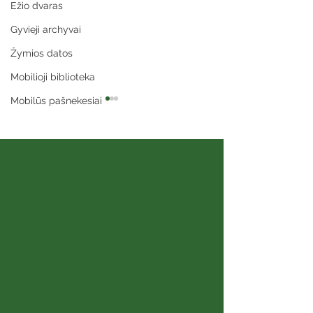
Ežio dvaras
Gyvieji archyvai
Žymios datos
Mobilioji biblioteka
Mobilūs pašnekesiai
Vydenių biblioteka
Kviečiame žyg
kviečia į paskaitą
savarankiškai
„Valgomi ir nevalgomi
grybai“