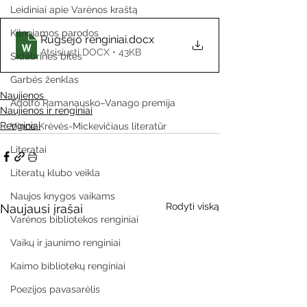
Leidiniai apie Varėnos kraštą
Kilnojamos parodos
Rugsejo renginiai
.docx
Atsisiųsti DOCX • 43KB
Sidabrinės bitės
Garbės ženklas
Naujienos
Adolfo Ramanausko–Vanago premija
Naujienos ir renginiai
Renginiai
Vinco Krėvės-Mickevičiaus literatūr
Literatai
Literatų klubo veikla
Naujos knygos vaikams
Rodyti viską
Naujausi įrašai
Varėnos bibliotekos renginiai
Vaikų ir jaunimo renginiai
Kaimo bibliotekų renginiai
Poezijos pavasarėlis