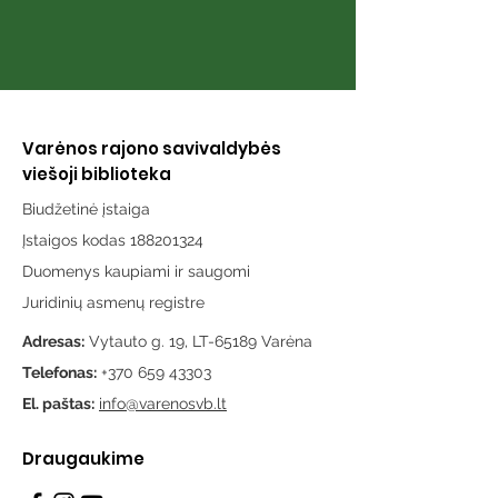
Varėnos rajono savivaldybės
viešoji biblioteka
Biudžetinė įstaiga
Įstaigos kodas 188201324
Duomenys kaupiami ir saugomi
Juridinių asmenų registre
Adresas:
Vytauto g. 19, LT-65189 Varėna
Telefonas:
+370 659 43303
El. paštas:
info@varenosvb.lt
Draugaukime