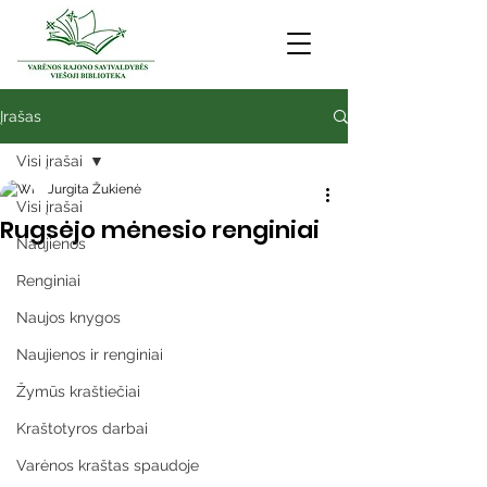
Įrašas
Visi įrašai
Jurgita Žukienė
Visi įrašai
Rugsėjo mėnesio renginiai
Naujienos
Renginiai
Naujos knygos
Naujienos ir renginiai
Žymūs kraštiečiai
Kraštotyros darbai
Varėnos kraštas spaudoje