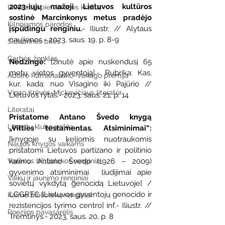
2023-iųjų mažoji Lietuvos kultūros 
Leidiniai apie Varėnos kraštą
sostinė Marcinkonys metus pradėjo 
Kilnojamos parodos
įspūdingu renginiu.
- Iliustr. // Alytaus 
naujienos.- 2023, saus. 19, p. 8-9
Sidabrinės bitės
Garbės ženklas
Nedzingė: 
[žinutė apie nuskendusį 65 
metų vietos gyventoją].- Rubrika: Kas, 
Adolfo Ramanausko–Vanago premija
kur, kada: nuo Visagino iki Pajūrio // 
Vinco Krėvės-Mickevičiaus literatūr
Lietuvos rytas.- 2023, saus. 21, p. 14
Literatai
Pristatome Antano Švedo knygą 
Literatų klubo veikla
„Vilties testamentas. Atsiminimai“: 
[knygoje su keliomis nuotraukomis 
Naujos knygos vaikams
pristatomi Lietuvos partizano ir politinio 
Varėnos bibliotekos renginiai
kalinio Antano Švedo (1926 – 2009) 
gyvenimo atsiminimai  liudijimai apie 
Vaikų ir jaunimo renginiai
sovietų vykdytą genocidą Lietuvoje] / 
LGGRTC [Lietuvos gyventojų genocido ir 
Kaimo bibliotekų renginiai
rezistencijos tyrimo centro] inf.- Iliustr. // 
Poezijos pavasarėlis
Tremtinys.- 2023, saus. 20, p. 8