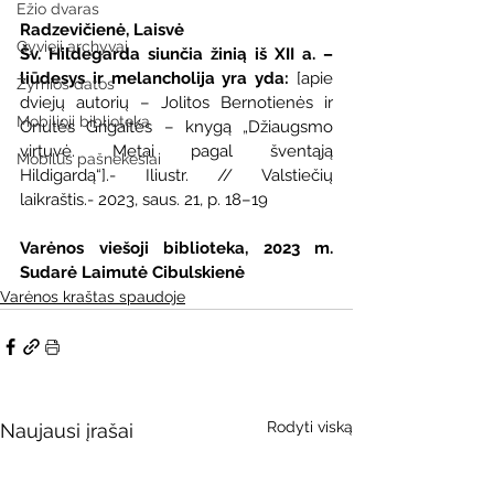
Ežio dvaras
Radzevičienė, Laisvė
Gyvieji archyvai
Šv. Hildegarda siunčia žinią iš XII a. – 
liūdesys ir melancholija yra yda: 
[apie 
Žymios datos
dviejų autorių – Jolitos Bernotienės ir 
Mobilioji biblioteka
Onutės Grigaitės – knygą „Džiaugsmo 
virtuvė. Metai pagal šventąją 
Mobilūs pašnekesiai
Hildigardą“].- Iliustr. // Valstiečių 
laikraštis.- 2023, saus. 21, p. 18–19
Varėnos viešoji biblioteka, 2023 m.                           
Sudarė Laimutė Cibulskienė
Varėnos kraštas spaudoje
Rodyti viską
Naujausi įrašai