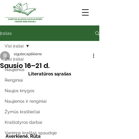
Įrašas
Visi įrašai
sigutecaplikiene
Visi įrašai
Sausio 16–21 d.
Naujienos
Literatūros sąrašas
Renginiai
Naujos knygos
Naujienos ir renginiai
Žymūs kraštiečiai
Kraštotyros darbai
Varėnos kraštas spaudoje
Averkienė, Rūta