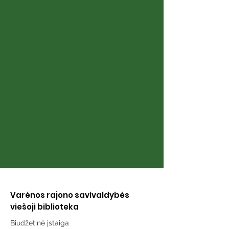
Pristatyta Vytauto
Vytauto
Matulevičiaus
Matulevičiaus
poezijos knygelė
„Gurinukai“
„Gurinukai“
pristatymas
Varėnos rajono savivaldybės
viešoji biblioteka
Biudžetinė įstaiga