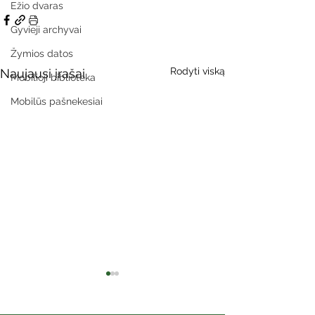
Ežio dvaras
Gyvieji archyvai
Žymios datos
Rodyti viską
Naujausi įrašai
Mobilioji biblioteka
Mobilūs pašnekesiai