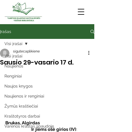
Įrašas
Visi įrašai
sigutecaplikiene
Visi įrašai
Sausio 29-vasario 17 d.
Naujienos
Renginiai
Naujos knygos
Naujienos ir renginiai
Žymūs kraštiečiai
Kraštotyros darbai
Brukas, Algirdas
Varėnos kraštas spaudoje
                      Ir jiems ošė girios (IV)
: 