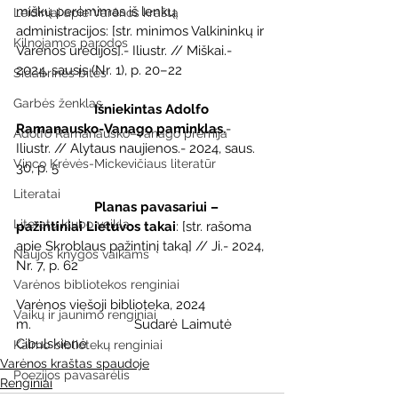
miškų perėmimas iš lenkų 
Leidiniai apie Varėnos kraštą
administracijos: [str. minimos Valkininkų ir 
Kilnojamos parodos
Varėnos urėdijos].- Iliustr. // Miškai.- 
2024, sausis (Nr. 1), p. 20–22
Sidabrinės bitės
Garbės ženklas
Išniekintas Adolfo 
Ramanausko-Vanago paminklas
.- 
Adolfo Ramanausko–Vanago premija
Iliustr. // Alytaus naujienos.- 2024, saus. 
Vinco Krėvės-Mickevičiaus literatūr
30, p. 5
Literatai
Planas pavasariui – 
Literatų klubo veikla
pažintiniai Lietuvos takai
: [str. rašoma 
apie Skroblaus pažintinį taką] // Ji.- 2024, 
Naujos knygos vaikams
Nr. 7, p. 62
Varėnos bibliotekos renginiai
Varėnos viešoji biblioteka, 2024 
Vaikų ir jaunimo renginiai
m.                             Sudarė Laimutė 
Cibulskienė
Kaimo bibliotekų renginiai
Varėnos kraštas spaudoje
Poezijos pavasarėlis
Renginiai