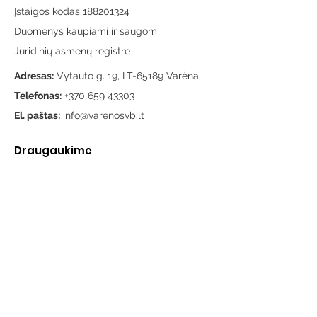
Įstaigos kodas 188201324
Duomenys kaupiami ir saugomi
Juridinių asmenų registre
Adresas:
Vytauto g. 19, LT-65189 Varėna
Telefonas:
+370 659 43303
El. paštas:
info@varenosvb.lt
Draugaukime
Informacija
Apie mus
Administracinė informacija
Teisinė informacija
Korupcijos prevencija