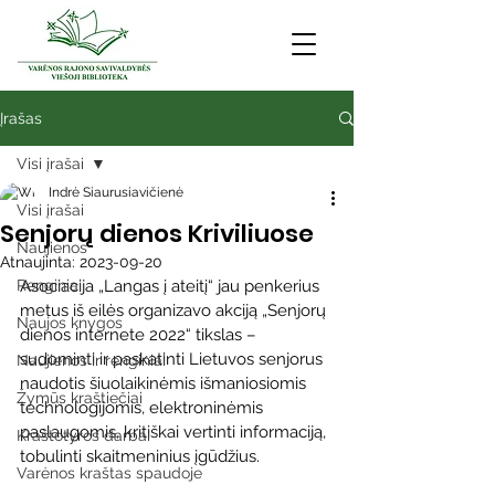
Įrašas
Visi įrašai
Indrė Siaurusiavičienė
Visi įrašai
Senjorų dienos Kriviliuose
Naujienos
Atnaujinta:
2023-09-20
Renginiai
Asociacija „Langas į ateitį“ jau penkerius 
metus iš eilės organizavo akciją „Senjorų 
Naujos knygos
dienos internete 2022“ tikslas – 
sudominti ir paskatinti Lietuvos senjorus 
Naujienos ir renginiai
naudotis šiuolaikinėmis išmaniosiomis 
Žymūs kraštiečiai
technologijomis, elektroninėmis 
paslaugomis, kritiškai vertinti informaciją, 
Kraštotyros darbai
tobulinti skaitmeninius įgūdžius.
Varėnos kraštas spaudoje