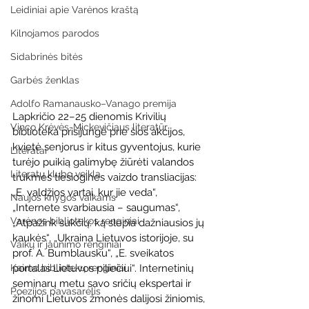
Leidiniai apie Varėnos kraštą
Kilnojamos parodos
Sidabrinės bitės
Garbės ženklas
Adolfo Ramanausko–Vanago premija
Lapkričio 22–25 dienomis Krivilių 
Vinco Krėvės-Mickevičiaus literatūr
biblioteka prisijungė prie šios akcijos, 
kvietė senjorus ir kitus gyventojus, kurie 
Literatai
turėjo puikią galimybę žiūrėti valandos 
Literatų klubo veikla
trukmės tiesiogines vaizdo transliacijas: 
„E. valdžios vartai, kur jie veda“, 
Naujos knygos vaikams
„Internete svarbiausia – saugumas“, 
Varėnos bibliotekos renginiai
„Atpažink sukčių: ką slepia dažniausios jų 
kaukės“, „Ukraina Lietuvos istorijoje, su 
Vaikų ir jaunimo renginiai
prof. A. Bumblausku“, „E. sveikatos 
Kaimo bibliotekų renginiai
portalas Lietuvos piliečiui“. Internetinių 
seminarų metu savo sričių ekspertai ir 
Poezijos pavasarėlis
žinomi Lietuvos žmonės dalijosi žiniomis, 