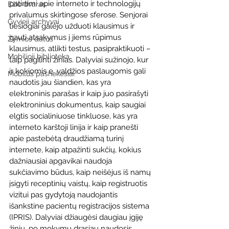
patirtimi apie interneto ir technologijų 
Ežio dvaras
privalumus skirtingose sferose. Senjorai 
Gyvieji archyvai
tiesiogiai galėjo užduoti klausimus ir 
gauti atsakymus į jiems rūpimus 
Žymios datos
klausimus, atlikti testus, pasipraktikuoti – 
Mobilioji biblioteka
taip pagilinti žinias. Dalyviai sužinojo, kur 
ir kokiomis e. valdžios paslaugomis gali 
Mobilūs pašnekesiai
naudotis jau šiandien, kas yra 
elektroninis parašas ir kaip juo pasirašyti 
elektroninius dokumentus, kaip saugiai 
elgtis socialiniuose tinkluose, kas yra 
interneto karštoji linija ir kaip pranešti 
apie pastebėtą draudžiamą turinį 
internete, kaip atpažinti sukčių, kokius 
dažniausiai apgavikai naudoja 
sukčiavimo būdus, kaip neišėjus iš namų 
įsigyti receptinių vaistų, kaip registruotis 
vizitui pas gydytoją naudojantis 
išankstine pacientų registracijos sistema 
(IPRIS). Dalyviai džiaugėsi daugiau įgiję 
žinių, po mokymų drąsiau naudosis 