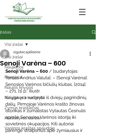
Įrašas
Visi įrašai
sigutecaplikiene
Visi įrašai
Senoji Varėna – 600
Naujienos
Senoji Varėna – 600
 / [sudarytojas 
Renginiai
Tomas Andrius Valuta]. – [Senoji Varėna]: 
Senosios Varėnos bičiulių klubas, [2014]. 
Naujos knygos
– 271, [1] p.: iliustr.
Knyga yra sudaryta iš dviejų pagrindinių 
Naujienos ir renginiai
dalių. Pirmojoje Varėnos krašto žinovas  
Žymūs kraštiečiai
istorikas ir žurnalistas Vytautas Česnulis 
aprašė Senosios Varėnos istoriją iki 
Kraštotyros darbai
sovietinės okupacijos. Kiti autoriai 
Varėnos kraštas spaudoje
parengė straipsnius apie žymiausius ir 