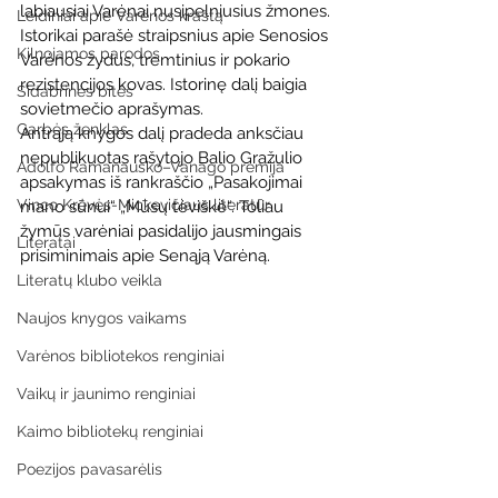
labiausiai Varėnai nusipelniusius žmones. 
Leidiniai apie Varėnos kraštą
Istorikai parašė straipsnius apie Senosios 
Kilnojamos parodos
Varėnos žydus, tremtinius ir pokario 
rezistencijos kovas. Istorinę dalį baigia 
Sidabrinės bitės
sovietmečio aprašymas.
Garbės ženklas
Antrąją knygos dalį pradeda anksčiau 
nepublikuotas rašytojo Balio Gražulio 
Adolfo Ramanausko–Vanago premija
apsakymas iš rankraščio „Pasakojimai 
Vinco Krėvės-Mickevičiaus literatūr
mano sūnui“ „Mūsų tėviškė“. Toliau 
žymūs varėniai pasidalijo jausmingais 
Literatai
prisiminimais apie Senąją Varėną.
Literatų klubo veikla
Naujos knygos vaikams
Varėnos bibliotekos renginiai
Vaikų ir jaunimo renginiai
Kaimo bibliotekų renginiai
Poezijos pavasarėlis