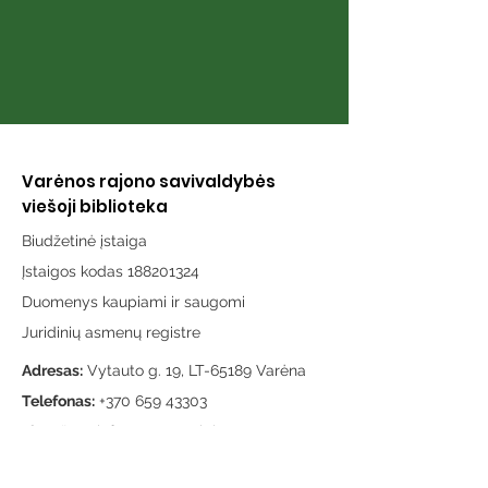
Varėnos rajono savivaldybės
viešoji biblioteka
Biudžetinė įstaiga
Įstaigos kodas 188201324
Duomenys kaupiami ir saugomi
Juridinių asmenų registre
Adresas:
Vytauto g. 19, LT-65189 Varėna
Telefonas:
+370 659 43303
El. paštas:
info@varenosvb.lt
Draugaukime