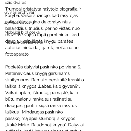
Ežio dvaras
Trumpai pristatyta rašytojo biografija ir 
Gyvieji archyvai
kūryba. Vaikai sužinojo, kad rašytojas 
vaikystėje augino dekoratyvinius 
Žymios datos
balandžius, triušius, perino vištas, nuo 
Mobilioji biblioteka
mažens svajojo tapti gamtininku, kad 
daugiau kaip šimtą knygų parašęs 
Mobilūs pašnekesiai
autorius niekada į gamtą neišeina be 
fotoaparato.
Popietės dalyviai pasirinko po vieną S. 
Paltanavičiaus knygą garsiniams 
skaitymams. Ramutė perskaitė kranklio 
laišką iš knygos „Labas, kaip gyveni?“. 
Vaikai, aptarę ištrauką, pamąstė, kaip 
būtų malonu ranka susirašinėti su 
draugais: gauti ir siųsti ranka rašytus 
laiškus.  Mindaugas pasirinko  
pasakojimą apie stumbrą iš knygos 
„Kakė Makė. Raudonoji knyga“. Dalyviai 