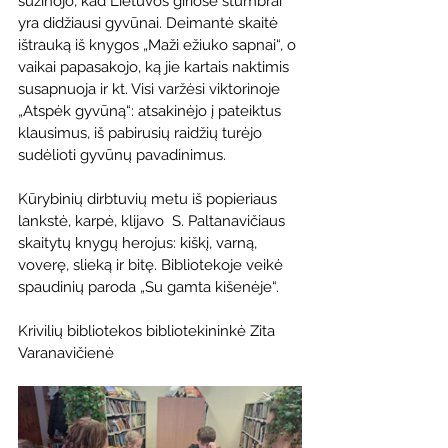
sužinojo, kad Lietuvos giriose stumbrai 
yra didžiausi gyvūnai. Deimantė skaitė 
ištrauką iš knygos „Maži ežiuko sapnai“, o 
vaikai papasakojo, ką jie kartais naktimis 
susapnuoja ir kt. Visi varžėsi viktorinoje 
„Atspėk gyvūną“: atsakinėjo į pateiktus 
klausimus, iš pabirusių raidžių turėjo 
sudėlioti gyvūnų pavadinimus.
Kūrybinių dirbtuvių metu iš popieriaus 
lankstė, karpė, klijavo  S. Paltanavičiaus 
skaitytų knygų herojus: kiškį, varną, 
voverę, slieką ir bitę. Bibliotekoje veikė 
spaudinių paroda „Su gamta kišenėje“.
Krivilių bibliotekos bibliotekininkė Zita 
Varanavičienė