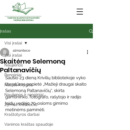
Įrašas
Visi įrašai
almantece
Visi įrašai
Skaitėme Selemoną
Naujienos
Paltanavičių
Renginiai
Sausio 23 dieną Krivilių bibliotekoje vyko 
literatūros popietė „Mažieji draugai skaito 
Naujos knygos
Selemoną Paltanavičių“, skirta 
Naujienos ir renginiai
gamtininko, fotografo, rašytojo ir radijo 
laidų vedėjo 70-osioms gimimo 
Žymūs kraštiečiai
metinėms paminėti.
Kraštotyros darbai
Varėnos kraštas spaudoje