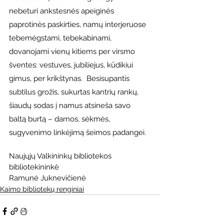
nebeturi ankstesnės apeiginės 
paprotinės paskirties, namų interjeruose 
tebemėgstami, tebekabinami, 
dovanojami vienų kitiems per virsmo 
šventes: vestuves, jubiliejus, kūdikiui 
gimus, per krikštynas.  Besisupantis 
subtilus grožis, sukurtas kantrių rankų, 
šiaudų sodas į namus atsineša savo 
baltą burtą – darnos, sėkmės, 
sugyvenimo linkėjimą šeimos padangei.
Naujųjų Valkininkų bibliotekos 
bibliotekininkė 
Ramunė Juknevičienė
Kaimo bibliotekų renginiai