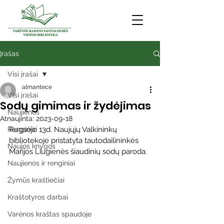
Įrašas
Visi įrašai
almantece
Visi įrašai
Sodų gimimas ir žydėjimas
Naujienos
Atnaujinta:
2023-09-18
Renginiai
Rugsėjo 13d. Naujųjų Valkininkų 
bibliotekoje pristatyta tautodailininkės 
Naujos knygos
Marijos Liugienės šiaudinių sodų paroda. 
Naujienos ir renginiai
Žymūs kraštiečiai
Kraštotyros darbai
Varėnos kraštas spaudoje