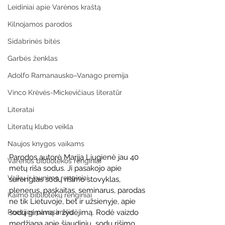
Leidiniai apie Varėnos kraštą
Kilnojamos parodos
Sidabrinės bitės
Garbės ženklas
Adolfo Ramanausko–Vanago premija
Vinco Krėvės-Mickevičiaus literatūr
Literatai
Literatų klubo veikla
Naujos knygos vaikams
Parodos autorė Marija Liugienė jau 40 
Varėnos bibliotekos renginiai
metų riša sodus. Ji pasakojo apie 
Vaikų ir jaunimo renginiai
surengtas sodų rišimo stovyklas, 
plenerus, paskaitas, seminarus, parodas 
Kaimo bibliotekų renginiai
ne tik Lietuvoje, bet ir užsienyje, apie 
sodų gimimą ir žydėjimą. Rodė vaizdo 
Poezijos pavasarėlis
medžiagą apie šiaudinių  sodų rišimo 