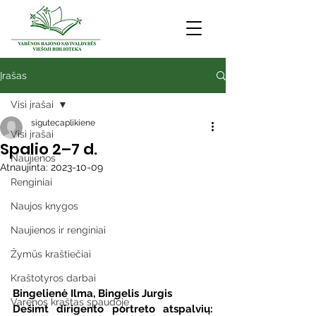
Įrašas
Visi įrašai
sigutecaplikiene
Visi įrašai
Spalio 2–7 d.
Naujienos
Atnaujinta:
2023-10-09
Renginiai
Naujos knygos
Naujienos ir renginiai
Žymūs kraštiečiai
Kraštotyros darbai
Bingelienė Ilma, Bingelis Jurgis
Varėnos kraštas spaudoje
Dešimt dirigento portreto atspalvių: 