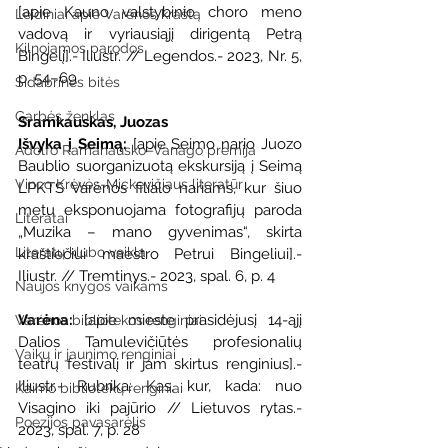
[apie Kauno valstybinio choro meno 
Leidiniai apie Varėnos kraštą
vadovą ir vyriausiąjį dirigentą Petrą 
Kilnojamos parodos
Bingelį].- Iliustr. // Legendos.- 2023, Nr. 5, 
p. 54–69
Sidabrinės bitės
Garbės ženklas
Sramkauskas, Juozas
Išvyka į Seimą: 
[apie Seimo nario Juozo 
Adolfo Ramanausko–Vanago premija
Baublio suorganizuotą ekskursiją
į Seimą
Vinco Krėvės-Mickevičiaus literatūr
LPKTS Varėnos filialo nariams, kur šiuo 
metu eksponuojama fotografijų paroda 
Literatai
„Muzika – mano gyvenimas“, skirta 
Literatų klubo veikla
kraštiečiui maestro Petrui Bingeliui].- 
Iliustr. // Tremtinys.- 2023, spal. 6, p. 4
Naujos knygos vaikams
Varėna: 
[apie mieste prasidėjusį 14-ąjį 
Varėnos bibliotekos renginiai
Dalios Tamulevičiūtės profesionalių 
Vaikų ir jaunimo renginiai
teatrų festivalį ir jam skirtus renginius].- 
Iliustr.- Rubrika: Kas, kur, kada: nuo 
Kaimo bibliotekų renginiai
Visagino iki pajūrio // Lietuvos rytas.- 
Poezijos pavasarėlis
2023, spal. 7, p. 28