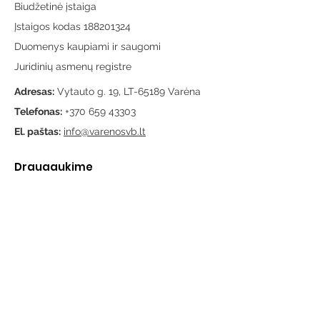
Biudžetinė įstaiga
Įstaigos kodas 188201324
Duomenys kaupiami ir saugomi
Juridinių asmenų registre
Adresas:
Vytauto g. 19, LT-65189 Varėna
Telefonas:
+370 659 43303
El. paštas:
info@varenosvb.lt
Draugaukime
Informacija
Apie mus
Administracinė informacija
Teisinė informacija