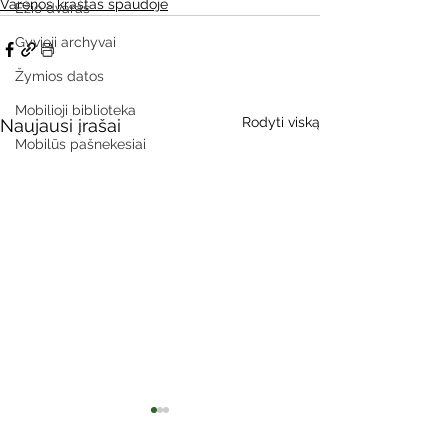
Varėnos kraštas spaudoje
Ežio dvaras
Gyvieji archyvai
Žymios datos
Mobilioji biblioteka
Rodyti viską
Naujausi įrašai
Mobilūs pašnekesiai