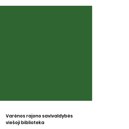
Balandžio 1– 12
Balandžio 1 –30 d.
Varėnos rajono savivaldybės
viešoji biblioteka