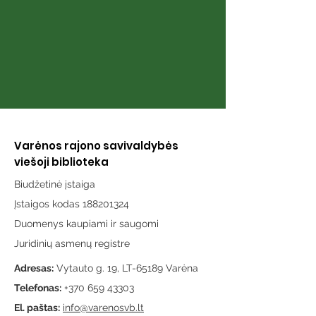
Varėnos rajono savivaldybės
viešoji biblioteka
Biudžetinė įstaiga
Įstaigos kodas 188201324
Duomenys kaupiami ir saugomi
Juridinių asmenų registre
Adresas:
Vytauto g. 19, LT-65189 Varėna
Telefonas:
+370 659 43303
El. paštas:
info@varenosvb.lt