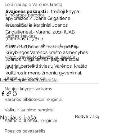
Leidiniai apie Varėnos kraštą
Svajonės pašaukti :
  trečioji knyga : 
Kilnojamos parodos
apybraižos / Joana Grigaitienė ; 
[eilėraščiai ir  karpiniai Joanos 
Sidabrinės bitės
Grigaitienės].- Varėna, 2019 (UAB 
Garbės ženklas
„Ciklonas“).- 361 p.
Šioje  knygoje puikios pedagogės, 
Adolfo Ramanausko–Vanago premija
kūrybingos Varėnos krašto asmenybės 
Vinco Krėvės-Mickevičiaus literatūr
Joanos  Grigaitienės  įtaigiai ir labai 
jautriai perteikti šviesių Varėnos  krašto 
Literatai
kultūros ir meno žmonių gyvenimai.
Literatų klubo veikla
Leidiniai apie Varėnos kraštą
Naujos knygos vaikams
Varėnos bibliotekos renginiai
Vaikų ir jaunimo renginiai
Rodyti viską
Naujausi įrašai
Kaimo bibliotekų renginiai
Poezijos pavasarėlis