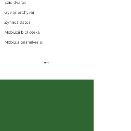
Ežio dvaras
Gyvieji archyvai
Žymios datos
Mobilioji biblioteka
Mobilūs pašnekesiai
Sibiro aidai
Šeimos albumai