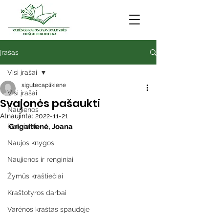
Įrašas
Visi įrašai
sigutecaplikiene
Visi įrašai
Svajonės pašaukti
Naujienos
Atnaujinta:
2022-11-21
Renginiai
Grigaitienė, Joana
Naujos knygos
Naujienos ir renginiai
Žymūs kraštiečiai
Kraštotyros darbai
Varėnos kraštas spaudoje