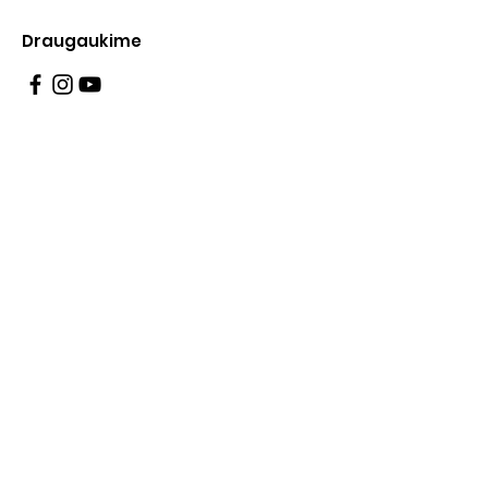
Draugaukime
Informacija
Apie mus
Administracinė informacija
Teisinė informacija
Korupcijos prevencija
Atviri duomenys
Konsultavimasis su visuomene
Asmens duomenų apsauga
Pranešėjų apsauga
Privatumo politika