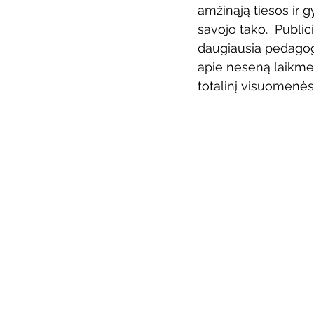
amžinąją tiesos ir 
Varėnos bibliotekos renginiai
savojo tako.  Publi
daugiausia pedagogų
apie neseną laikmetį
Poezijos pavasarėlis
Ežio
totalinį visuomenė
Mobilūs pašnekesiai