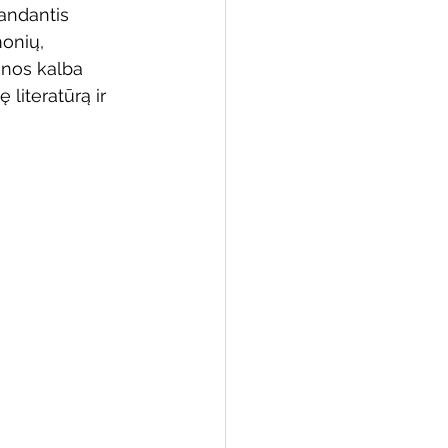
andantis 
onių, 
enos kalba 
literatūrą ir 
 biblioteka