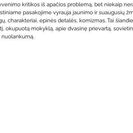
gyvenimo kritikos iš apačios problemą, bet niekaip ner
Vaikų ir jaunimo renginiai
Kaimo bibliotekų renginiai
cistiniame pasakojime vyrauja jaunimo ir suaugusių žm
, charakteriai, epinės detalės, komizmas. Tai šiandi
, okupuotą mokyklą, apie dvasinę prievartą, sovietinę 
 dvaras
Gyvieji archyvai
Žymios datos
Mobilioji
s nuolankumą.