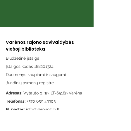
Varėnos rajono savivaldybės
viešoji biblioteka
Biudžetinė įstaiga
Įstaigos kodas 188201324
Duomenys kaupiami ir saugomi
Juridinių asmenų registre
Adresas:
Vytauto g. 19, LT-65189 Varėna
Telefonas:
+370 659 43303
El. paštas:
info@varenosvb.lt
Draugaukime