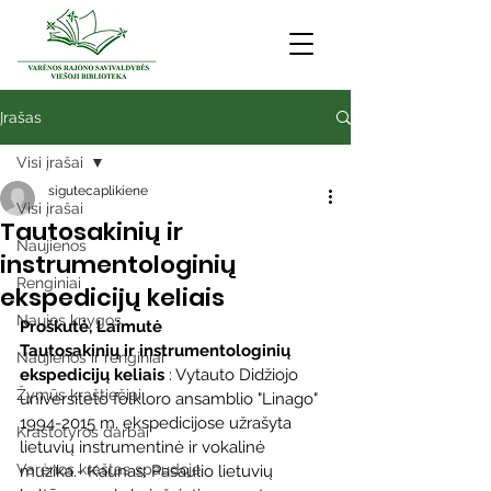
Įrašas
Visi įrašai
sigutecaplikiene
Visi įrašai
Tautosakinių ir
Naujienos
instrumentologinių
Renginiai
ekspedicijų keliais
Naujos knygos
Proškutė, Laimutė
Tautosakinių ir instrumentologinių 
Naujienos ir renginiai
ekspedicijų keliais
 : Vytauto Didžiojo 
Žymūs kraštiečiai
universiteto folkloro ansamblio "Linago" 
1994-2015 m. ekspedicijose užrašyta 
Kraštotyros darbai
lietuvių instrumentinė ir vokalinė 
Varėnos kraštas spaudoje
muzika.- Kaunas: Pasaulio lietuvių 