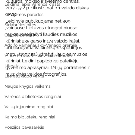
kultūros, mokslo ir švietimo centras, 
Leidiniai apie Varėnos kraštą
2017.- 512 p. : iliustr., nat. + 1 vaizdo diskas 
(DVD)
Kilnojamos parodos
Leidinyje publikuojama net 409 
Sidabrinės bitės
įvairiuose Lietuvos etnografiniuose 
regionuose įrašyti liaudies muzikos 
Garbės ženklas
kūriniai: 235 garso ir 174 vaizdo įrašai. 
Adolfo Ramanausko–Vanago premija
publikuojama Valkininkų ekspedicijos 
metu  (1997 m.) užrašyti liaudies muzios 
Vinco Krėvės-Mickevičiaus literatūr
kūriniai. Leidinį papildo 40 pateikėjų 
Literatai
gyvenimo aprašymai, 126 jų portretinės ir 
muzikinės veiklos fotografijos.
Literatų klubo veikla
Naujos knygos vaikams
Varėnos bibliotekos renginiai
Vaikų ir jaunimo renginiai
Kaimo bibliotekų renginiai
Poezijos pavasarėlis