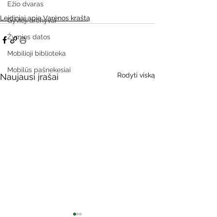
Ežio dvaras
Leidiniai apie Varėnos kraštą
Gyvieji archyvai
Žymios datos
Mobilioji biblioteka
Mobilūs pašnekesiai
Rodyti viską
Naujausi įrašai