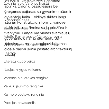
jos ryšį su kraštovaizdžiu, gamtine 
Leidiniai apie Varėnos kraštą
aplinka, žmonių pasaulėžiūra bei 
grėsmes, susijusias su gyvenimo būdo ir 
Kilnojamos parodos
gyventojų kaita. Leidinys skirtas langų 
Sidabrinės bitės
istorijai, konstrukcijų ir formų įvairovei 
atskleisti, supažindina su jų priežiūra ir 
Garbės ženklas
tvarkymu. Langai yra vienas svarbiausių 
Adolfo Ramanausko–Vanago premija
gyvenamojo namo elementų. Jų 
išdėstymas, meninis apipavidalinimas 
Vinco Krėvės-Mickevičiaus literatūr
didele dalimi lemia pastato architektūrinį 
Literatai
vaizdą.
Literatų klubo veikla
Naujos knygos vaikams
Varėnos bibliotekos renginiai
Vaikų ir jaunimo renginiai
Kaimo bibliotekų renginiai
Poezijos pavasarėlis