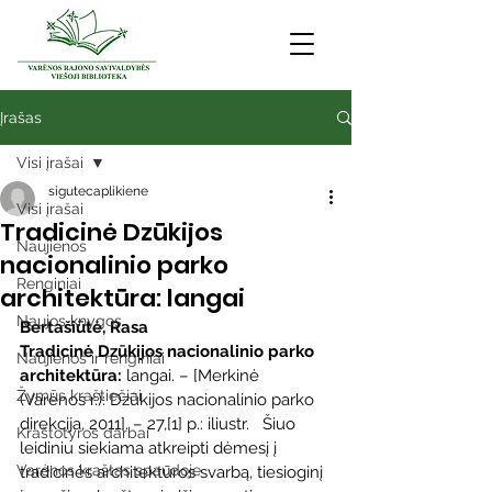
Įrašas
Visi įrašai
sigutecaplikiene
Visi įrašai
Tradicinė Dzūkijos
Naujienos
nacionalinio parko
Renginiai
architektūra: langai
Naujos knygos
Bertašiūtė, Rasa
Tradicinė Dzūkijos nacionalinio parko 
Naujienos ir renginiai
architektūra:
 langai. – [Merkinė 
Žymūs kraštiečiai
(Varėnos r.): Dzūkijos nacionalinio parko 
direkcija, 2011]. – 27,[1] p.: iliustr.   Šiuo 
Kraštotyros darbai
leidiniu siekiama atkreipti dėmesį į 
Varėnos kraštas spaudoje
tradicinės architektūros svarbą, tiesioginį 