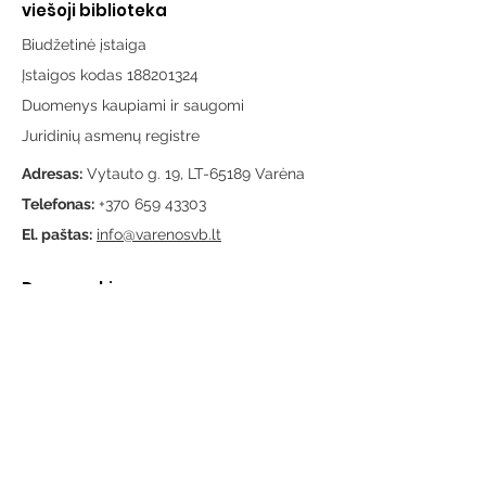
viešoji biblioteka
Biudžetinė įstaiga
Įstaigos kodas 188201324
Duomenys kaupiami ir saugomi
Juridinių asmenų registre
Adresas:
Vytauto g. 19, LT-65189 Varėna
Telefonas:
+370 659 43303
El. paštas:
info@varenosvb.lt
Draugaukime
Informacija
Apie mus
Administracinė informacija