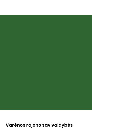
Sibiro aidai
Šeimos albumai
Varėnos rajono savivaldybės