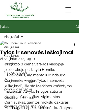
Įrašas
Visi įrašai
Indrė Siaurusiavičienė
Visi įrašai
Tylos ir senovės ieškojimai
Naujienos
Atnaujinta:
2023-09-20
Renginiai
Gruodžio 8 dieną Varėnos viešojoje 
bibliotekoje pristatyta Henriko 
Naujos knygos
Gudavičiaus, Algimanto ir Mindaugo 
Černiauskų knyga „Tylos ir senovės 
Naujienos ir renginiai
ieškojimai“, išleista Merkinės kraštotyros 
Žymūs kraštiečiai
muziejaus. Atvyko knygos autoriai 
Henrikas Gudavičius, Algimantas 
Kraštotyros darbai
Černiauskas, gamtos mokslų daktaras 
Varėnos kraštas spaudoje
Mindaugas Lapelė, Merkinės kraštotyros 