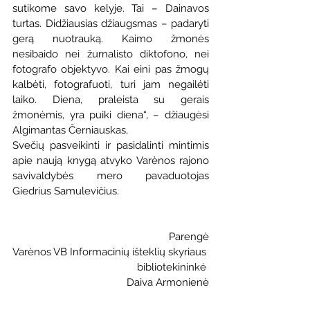
sutikome savo kelyje. Tai – Dainavos 
turtas. Didžiausias džiaugsmas – padaryti 
gerą nuotrauką. Kaimo žmonės 
nesibaido nei žurnalisto diktofono, nei 
fotografo objektyvo. Kai eini pas žmogų 
kalbėti, fotografuoti, turi jam negailėti 
laiko. Diena, praleista su gerais 
žmonėmis, yra puiki diena“, – džiaugėsi 
Algimantas Černiauskas,
Svečių pasveikinti ir pasidalinti mintimis 
apie naują knygą atvyko Varėnos rajono 
savivaldybės mero pavaduotojas 
Giedrius Samulevičius.
Parengė
Varėnos VB Informacinių išteklių skyriaus 
bibliotekininkė 
Daiva Armonienė