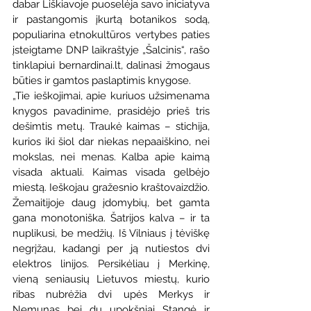
dabar Liškiavoje puoselėja savo iniciatyva 
ir pastangomis įkurtą botanikos sodą, 
populiarina etnokultūros vertybes paties 
įsteigtame DNP laikraštyje „Šalcinis“, rašo 
tinklapiui bernardinai.lt, dalinasi žmogaus 
būties ir gamtos paslaptimis knygose.
„Tie ieškojimai, apie kuriuos užsimenama 
knygos pavadinime, prasidėjo prieš tris 
dešimtis metų. Traukė kaimas – stichija, 
kurios iki šiol dar niekas nepaaiškino, nei 
mokslas, nei menas. Kalba apie kaimą 
visada aktuali. Kaimas visada gelbėjo 
miestą. Ieškojau gražesnio kraštovaizdžio. 
Žemaitijoje daug įdomybių, bet gamta 
gana monotoniška. Šatrijos kalva – ir ta 
nuplikusi, be medžių. Iš Vilniaus į tėviškę 
negrįžau, kadangi per ją nutiestos dvi 
elektros linijos. Persikėliau į Merkinę, 
vieną seniausių Lietuvos miestų, kurio 
ribas nubrėžia dvi upės Merkys ir 
Nemunas bei du upokšniai Stangė ir 