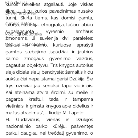
Ežio dvaras
kurios nereikės atgailauti. Joje viskas 
tikra. Ji iš tų, kurios pavadinimas nusako 
Gyvieji archyvai
turinį. Skirta tiems, kas domisi gamta, 
Žymios datos
istorija, filosofija, etnografija, tačiau labiau 
subalansuota vyresnio amžiaus 
Mobilioji biblioteka
žmonėms. Ji suvienija dvi paraleles: 
Mobilūs pašnekesiai
laiškus iš kaimo, kuriuose aprašyti 
gamtos stebėjimo įspūdžiai, ir jautrius 
kaimo žmogaus gyvenimo vaizdus, 
pagautus objektyvu. Tris knygos autorius 
sieja didelė sielų bendrystė: žemaitis ir du 
aukštaičiai nepailstamai gėrisi Dzūkija. Šie 
trys užeiviai jau senokai tapo vietiniais. 
Kai ateinama atvira širdimi, su meile ir 
pagarba kraštui, tada ir tampama 
vietiniais, ir gimsta knygos apie didelius ir 
mažus atradimus“, – liudijo M. Lapelė.
H. Gudavičius, vienas iš Dzūkijos 
nacionalinio parko kūrėjų, pašventęs 
parkui daugiau nei trečdalį gyvenimo, o 