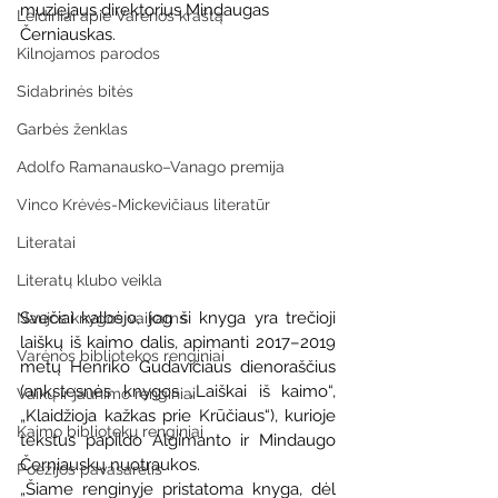
muziejaus direktorius Mindaugas 
Leidiniai apie Varėnos kraštą
Černiauskas.
Kilnojamos parodos
Sidabrinės bitės
Garbės ženklas
Adolfo Ramanausko–Vanago premija
Vinco Krėvės-Mickevičiaus literatūr
Literatai
Literatų klubo veikla
Svečiai kalbėjo, jog ši knyga yra trečioji 
Naujos knygos vaikams
laiškų iš kaimo dalis, apimanti 2017–2019 
Varėnos bibliotekos renginiai
metų Henriko Gudavičiaus dienoraščius 
(ankstesnės knygos „Laiškai iš kaimo“, 
Vaikų ir jaunimo renginiai
„Klaidžioja kažkas prie Krūčiaus“), kurioje 
Kaimo bibliotekų renginiai
tekstus papildo Algimanto ir Mindaugo 
Černiauskų nuotraukos.
Poezijos pavasarėlis
„Šiame renginyje pristatoma knyga, dėl 