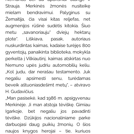
Strauja. Merkinės žmonės nusiteikę 
mielam bendravimui. Palyginus su 
Žemaitija, čia visai kitas reljefas, net 
augmenijos rūšinė sudėtis kitokia. Šiuo 
metu „savanoriauju“ dviejų hektarų 
plote“. Liškiava, pasak, autoriaus 
nuskurdintas kaimas, kadaise turėjęs 800 
gyventojų, panaikinta biblioteka, mokykla 
perkelta į Vilkiautinį, kaimas atskirtas nuo 
Nemuno upės judriu automobilių keliu. 
„Kol judu, dar nerašau testamento. Juk 
negaliu apsimesti senu, turėdamas 
beveik aštuoniasdešimt metų“, – atviravo 
H. Gudavičius. 
„Man pasisekė, kad 1986 m. apsigyvenau 
Merkinėje. Ji man atstoja tėviškę. Gimiau 
Igarkoje, bet negaliu jos pavadinti 
tėviške. Dzūkijos nacionaliniame parke 
darbuojasi daug puikių žmonių. O šios 
naujos knygos herojai – tie, kuriuos 