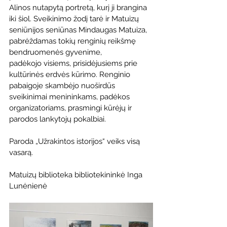
Alinos nutapytą portretą, kurį ji brangina 
iki šiol. Sveikinimo žodį tarė ir Matuizų 
seniūnijos seniūnas Mindaugas Matuiza, 
pabrėždamas tokių renginių reikšmę 
bendruomenės gyvenime, 
padėkojo visiems, prisidėjusiems prie 
kultūrinės erdvės kūrimo. Renginio 
pabaigoje skambėjo nuoširdūs 
sveikinimai menininkams, padėkos 
organizatoriams, prasmingi kūrėjų ir 
parodos lankytojų pokalbiai.  
Paroda „Užrakintos istorijos“ veiks visą 
vasarą.  
Matuizų biblioteka bibliotekininkė Inga 
Lunėnienė