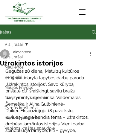
Įrašas
Visi įrašai
almantece
Visi įrašai
Užrakintos istorijos
Naujienos
Gegužės 28 dieną  Matuizų kultūros 
Renginiai
centre atidaryta tapybos darbų paroda 
„Užrakintos istorijos“. Savo kūrybą 
Naujos knygos
pristatė du išraiškingi, savitu braižu 
pasižymintys menininkai Valdemaras 
Naujienos ir renginiai
Šemeška ir Alina Gulbinienė-
Žymūs kraštiečiai
Daiker. Ekspozicijoje 18 paveikslų, 
kuriuos jungia bendra tema – užrakintos, 
Kraštotyros darbai
drobėse įamžintos istorijos. Vieni darbai 
Varėnos kraštas spaudoje
spinduliuoja ramybe, kiti – gyvybe, 