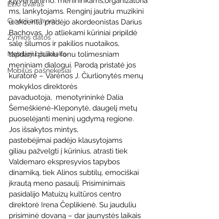
įgyvendinimo: menininkams,organizatoria
Ežio dvaras
ms, lankytojams. Renginį jautriu muzikini
Gyvieji archyvai
u akcentu pradėjo akordeonistas Darius 
Bachovas. Jo atliekami kūriniai pripildė 
Žymios datos
salę šilumos ir pakilios nuotaikos, 
Mobilioji biblioteka
tapdami puikiu fonu tolimesniam 
meniniam dialogui. Parodą pristatė jos 
Mobilūs pašnekesiai
kuratorė – Varėnos J. Čiurlionytės menų 
mokyklos direktorės 
pavaduotoja,  menotyrininkė Dalia 
Šemeškienė-Kleponytė, daugelį metų 
puoselėjanti meninį ugdymą regione. 
Jos išsakytos mintys, 
pastebėjimai padėjo klausytojams 
giliau pažvelgti į kūrinius, atrasti tiek 
Valdemaro ekspresyvios tapybos 
dinamiką, tiek Alinos subtilų, emociškai 
įkrautą meno pasaulį. Prisiminimais 
pasidalijo Matuizų kultūros centro 
direktorė Irena Čeplikienė. Su jauduliu 
prisiminė dovaną – dar jaunystės laikais 