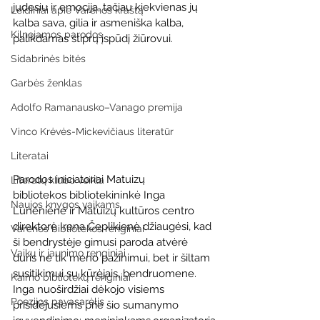
judesiu ir emocija, tačiau kiekvienas jų 
Leidiniai apie Varėnos kraštą
kalba sava, gilia ir asmeniška kalba, 
Kilnojamos parodos
palikdamas stiprų įspūdį žiūrovui. 
Sidabrinės bitės
Garbės ženklas
Adolfo Ramanausko–Vanago premija
Vinco Krėvės-Mickevičiaus literatūr
Literatai
Parodos iniciatoriai Matuizų 
Literatų klubo veikla
bibliotekos bibliotekininkė Inga 
Naujos knygos vaikams
Lunėnienė ir Matuizų kultūros centro 
direktorė Irena Čeplikienė džiaugėsi, kad 
Varėnos bibliotekos renginiai
ši bendrystėje gimusi paroda atvėrė 
Vaikų ir jaunimo renginiai
duris ne tik meno pažinimui, bet ir šiltam 
susitikimui su kūrėjais, bendruomene. 
Kaimo bibliotekų renginiai
Inga nuoširdžiai dėkojo visiems 
Poezijos pavasarėlis
prisidėjusiems prie šio sumanymo 