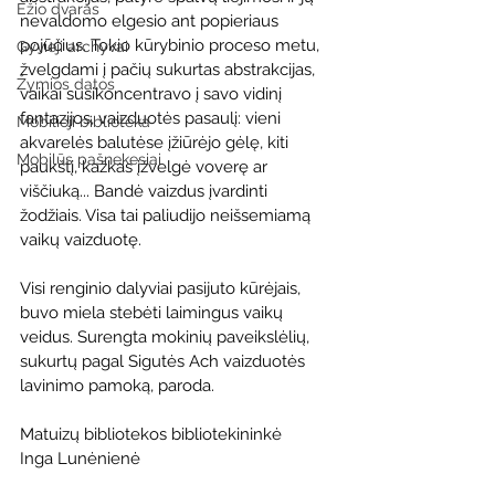
Ežio dvaras
nevaldomo elgesio ant popieriaus 
pojūčius. Tokio kūrybinio proceso metu, 
Gyvieji archyvai
žvelgdami į pačių sukurtas abstrakcijas, 
Žymios datos
vaikai susikoncentravo į savo vidinį 
fantazijos, vaizduotės pasaulį: vieni 
Mobilioji biblioteka
akvarelės balutėse įžiūrėjo gėlę, kiti 
Mobilūs pašnekesiai
paukštį, kažkas įžvelgė voverę ar 
viščiuką... Bandė vaizdus įvardinti 
žodžiais. Visa tai paliudijo neišsemiamą 
vaikų vaizduotę.
Visi renginio dalyviai pasijuto kūrėjais, 
buvo miela stebėti laimingus vaikų 
veidus. Surengta mokinių paveikslėlių, 
sukurtų pagal Sigutės Ach vaizduotės 
lavinimo pamoką, paroda.
Matuizų bibliotekos bibliotekininkė 
Inga Lunėnienė