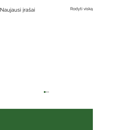
Rodyti viską
Naujausi įrašai
Kaip kalba siela