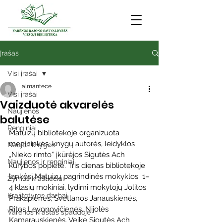
Įrašas
Visi įrašai
almantece
Visi įrašai
Vaizduotė akvarelės
Naujienos
balutėse
Renginiai
Matuizų bibliotekoje organizuota 
menininkės, knygų autorės, leidyklos 
Naujos knygos
„Nieko rimto“ įkūrėjos Sigutės Ach 
Naujienos ir renginiai
kūrybos popietė. Tris dienas bibliotekoje 
lankėsi Matuizų pagrindinės mokyklos  1–
Žymūs kraštiečiai
4 klasių mokiniai, lydimi mokytojų Jolitos 
Kraštotyros darbai
Prakapienės, Svetlanos Janauskienės, 
Ritos Levonovičienės, Nijolės 
Varėnos kraštas spaudoje
Kamarauskienės. Veikė Sigutės Ach 