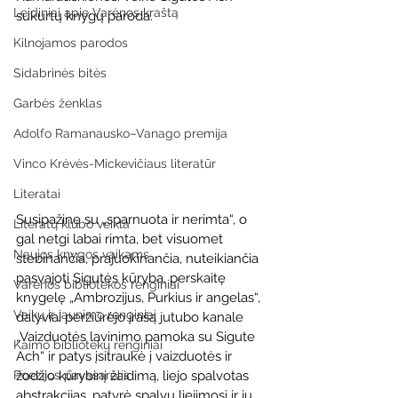
Leidiniai apie Varėnos kraštą
sukurtų knygų paroda.
Kilnojamos parodos
Sidabrinės bitės
Garbės ženklas
Adolfo Ramanausko–Vanago premija
Vinco Krėvės-Mickevičiaus literatūr
Literatai
Susipažinę su „sparnuota ir nerimta“, o 
Literatų klubo veikla
gal netgi labai rimta, bet visuomet 
Naujos knygos vaikams
stebinančia, prajuokinančia, nuteikiančia 
pasvajoti Sigutės kūryba, perskaitę 
Varėnos bibliotekos renginiai
knygelę „Ambrozijus, Purkius ir angelas“, 
Vaikų ir jaunimo renginiai
dalyviai peržiūrėjo įrašą jutubo kanale 
„Vaizduotės lavinimo pamoka su Sigute 
Kaimo bibliotekų renginiai
Ach“ ir patys įsitraukė į vaizduotės ir 
žodžio kūrybinį žaidimą, liejo spalvotas 
Poezijos pavasarėlis
abstrakcijas, patyrė spalvų liejimosi ir jų 