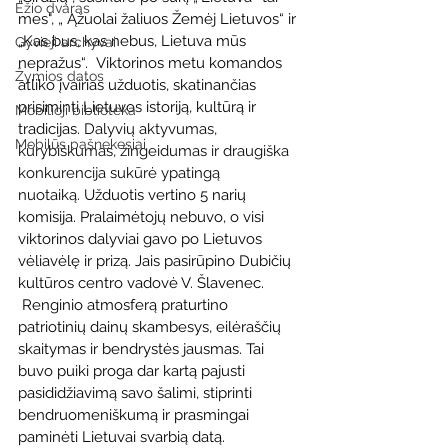
Ežio dvaras
mes", „ Ąžuolai žaliuos Žemėj Lietuvos“ ir 
„Kas bus, kas nebus, Lietuva mūs 
Gyvieji archyvai
nepražus“.  Viktorinos metu komandos 
Žymios datos
atliko įvairias užduotis, skatinančias 
prisiminti Lietuvos istoriją, kultūrą ir 
Mobilioji biblioteka
tradicijas.
 Dalyvių aktyvumas, 
Mobilūs pašnekesiai
kūrybiškumas, žingeidumas ir draugiška 
konkurencija sukūrė ypatingą 
nuotaiką.
 Užduotis vertino 5 narių 
komisija. Pralaimėtojų nebuvo, o visi 
viktorinos dalyviai gavo po Lietuvos 
vėliavėlę ir prizą. Jais pasirūpino Dubičių 
kultūros centro vadovė V. Šlavenec. 
 Renginio atmosferą praturtino 
patriotinių dainų skambesys, eilėraščių 
skaitymas ir bendrystės jausmas. Tai 
buvo puiki proga dar kartą pajusti 
pasididžiavimą savo šalimi, stiprinti 
bendruomeniškumą ir prasmingai 
paminėti Lietuvai svarbią datą.