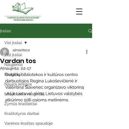
Įrašas
Visi įrašai
almantece
Visi įrašai
Vardan tos
Naujienos
Atnaujinta:
02-17
Renginiai
Dubičių bibliotekos ir kultūros centro 
darbuotojos Regina Lukoševičienė ir 
Naujos knygos
Valentina Šlavenec organizavo viktoriną 
„Aš ir Lietuva“, skirtą Lietuvos valstybės 
Naujienos ir renginiai
atkūrimo 108-osioms metinėms. 
Žymūs kraštiečiai
Kraštotyros darbai
Varėnos kraštas spaudoje