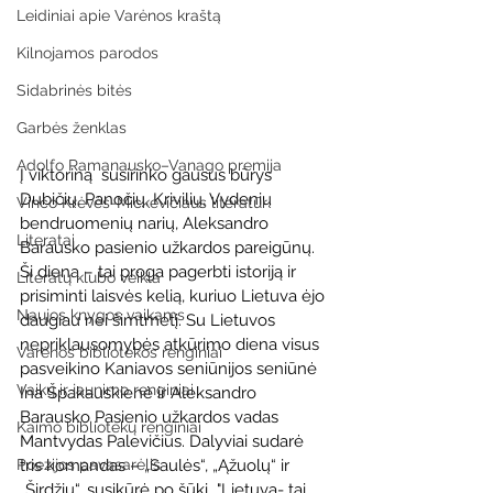
Leidiniai apie Varėnos kraštą
Kilnojamos parodos
Sidabrinės bitės
Garbės ženklas
Adolfo Ramanausko–Vanago premija
Į viktoriną  susirinko gausus būrys 
Dubičių, Panočių, Krivilių, Vydenių 
Vinco Krėvės-Mickevičiaus literatūr
bendruomenių narių, Aleksandro 
Literatai
Barausko pasienio užkardos pareigūnų. 
Ši diena – tai proga pagerbti istoriją ir 
Literatų klubo veikla
prisiminti laisvės kelią, kuriuo Lietuva ėjo 
Naujos knygos vaikams
daugiau nei šimtmetį. 
Su Lietuvos 
nepriklausomybės atkūrimo diena visus 
Varėnos bibliotekos renginiai
pasveikino Kaniavos seniūnijos seniūnė 
Vaikų ir jaunimo renginiai
Ina Špakauskienė ir Aleksandro 
Barausko Pasienio užkardos vadas 
Kaimo bibliotekų renginiai
Mantvydas Palevičius. Dalyviai sudarė 
Poezijos pavasarėlis
tris komandas – „Saulės“, „Ąžuolų“ ir 
„Širdžių“, susikūrė po šūkį „"Lietuva- tai 