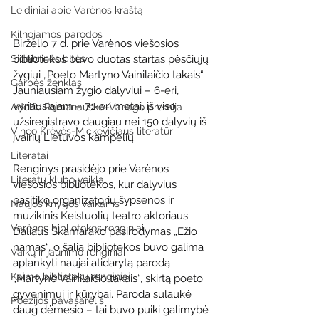
Leidiniai apie Varėnos kraštą
Kilnojamos parodos
Birželio 7 d. prie Varėnos viešosios 
Sidabrinės bitės
bibliotekos buvo duotas startas pėsčiųjų 
žygiui „Poeto Martyno Vainilaičio takais“. 
Garbės ženklas
Jauniausiam žygio dalyviui – 6-eri, 
vyriausiajam – 71-eri metai, iš viso 
Adolfo Ramanausko–Vanago premija
užsiregistravo daugiau nei 150 dalyvių iš 
Vinco Krėvės-Mickevičiaus literatūr
įvairių Lietuvos kampelių.
Literatai
Renginys prasidėjo prie Varėnos 
Literatų klubo veikla
viešosios bibliotekos, kur dalyvius 
pasitiko organizatorių šypsenos ir 
Naujos knygos vaikams
muzikinis Keistuolių teatro aktoriaus 
Varėnos bibliotekos renginiai
Daliaus Skamarako pasirodymas „Ežio 
namas“, o šalia bibliotekos buvo galima 
Vaikų ir jaunimo renginiai
aplankyti naujai atidarytą parodą 
Kaimo bibliotekų renginiai
„Martyno Vainilaičio takais“, skirtą poeto 
gyvenimui ir kūrybai. Paroda sulaukė 
Poezijos pavasarėlis
daug dėmesio – tai buvo puiki galimybė 