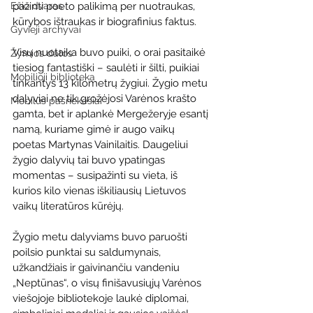
Ežio dvaras
pažinti poeto palikimą per nuotraukas, 
kūrybos ištraukas ir biografinius faktus.
Gyvieji archyvai
Visų nuotaika buvo puiki, o orai pasitaikė 
Žymios datos
tiesiog fantastiški – saulėti ir šilti, puikiai 
Mobilioji biblioteka
tinkantys 13 kilometrų žygiui. Žygio metu 
dalyviai ne tik grožėjosi Varėnos krašto 
Mobilūs pašnekesiai
gamta, bet ir aplankė Mergežeryje esantį 
namą, kuriame gimė ir augo vaikų 
poetas Martynas Vainilaitis. Daugeliui 
žygio dalyvių tai buvo ypatingas 
momentas – susipažinti su vieta, iš 
kurios kilo vienas iškiliausių Lietuvos 
vaikų literatūros kūrėjų.
Žygio metu dalyviams buvo paruošti 
poilsio punktai su saldumynais, 
užkandžiais ir gaivinančiu vandeniu 
„Neptūnas“, o visų finišavusiųjų Varėnos 
viešojoje bibliotekoje laukė diplomai, 