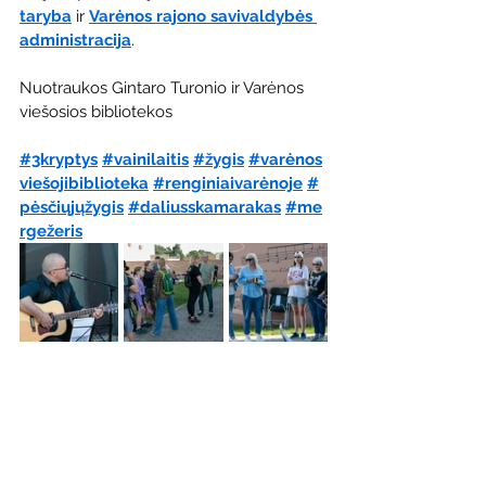
taryba
 ir 
Varėnos rajono savivaldybės 
administracija
.
Nuotraukos Gintaro Turonio ir Varėnos 
viešosios bibliotekos
#3kryptys
#vainilaitis
#žygis
#varėnos
viešojibiblioteka
#renginiaivarėnoje
#
pėsčiųjųžygis
#daliusskamarakas
#me
rgežeris