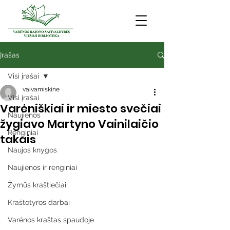
Įrašas
Visi įrašai
vaivamiskine
Visi įrašai
Varėniškiai ir miesto svečiai
Naujienos
žygiavo Martyno Vainilaičio
Renginiai
takais
Naujos knygos
Naujienos ir renginiai
Žymūs kraštiečiai
Kraštotyros darbai
Varėnos kraštas spaudoje