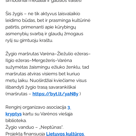
simboliniai medaliai ir gausios vaišės!
Šis žygis – ne tik aktyvus laisvalaikio 
leidimo būdas, bet ir prasminga kultūrinė 
patirtis, primenanti apie kūrybingų 
asmenybių svarbą ir glaudų žmogaus 
ryšį su gimtuoju kraštu.
Žygio maršrutas Varėna–Žiežulio ežeras–
Ilgio ežeras–Mergežeris–Varėna 
sužymėtas žaismingu ežiuko ženklu, tad 
maršrutas atviras visiems bet kuriuo 
metų laiku. Nuoširdžiai kviečiame visus 
išbandyti žygio trasą savarankiškai 
(maršrutas – 
https://byt.lt/yaN8y
 )
Renginį organizavo asociacija 
3 
kryptys
 kartu su Varėnos viešąja 
biblioteka.
Žygio vanduo – „Neptūnas“.
Projektą finansuoja 
Lietuvos kultūros 