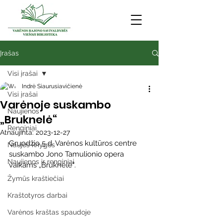
Įrašas
Visi įrašai
Indrė Siaurusiavičienė
Visi įrašai
Varėnoje suskambo
Naujienos
„Bruknelė“
Renginiai
Atnaujinta:
2023-12-27
Gruodžio 5 d. Varėnos kultūros centre 
Naujos knygos
suskambo Jono Tamulionio opera 
Naujienos ir renginiai
vaikams „Bruknelė“.
Žymūs kraštiečiai
Kraštotyros darbai
Varėnos kraštas spaudoje