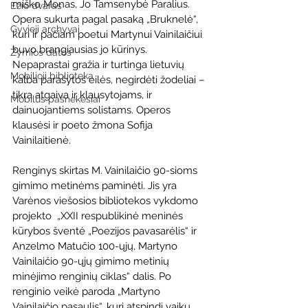
miško Monas, Jo Tamsenybė Paralius.  
Ežio dvaras
Opera sukurta pagal pasaką „Bruknelė“, 
Gyvieji archyvai
kuri ir pačiam poetui Martynui Vainilaičiui 
buvo brangiausias jo kūrinys. 
Žymios datos
Nepaprastai gražia ir turtinga lietuvių 
Mobilioji biblioteka
kalba parašytos eilės, negirdėti žodeliai – 
tikra atgaiva ir klausytojams, ir 
Mobilūs pašnekesiai
dainuojantiems solistams. Operos 
klausėsi ir poeto žmona Sofija 
Vainilaitienė. 
Renginys skirtas M. Vainilaičio 90-sioms 
gimimo metinėms paminėti. Jis yra 
Varėnos viešosios bibliotekos vykdomo 
projekto  „XXII respublikinė meninės 
kūrybos šventė „Poezijos pavasarėlis“ ir 
Anzelmo Matučio 100-ųjų, Martyno 
Vainilaičio 90-ųjų gimimo metinių 
minėjimo renginių ciklas“ dalis. Po 
renginio veikė paroda „Martyno 
Vainilaičio pasaulis“, kuri atspindi vaikų 