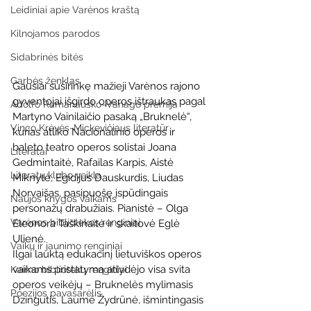
Leidiniai apie Varėnos kraštą
Kilnojamos parodos
Sidabrinės bitės
Garbės ženklas
Gausiai susirinkę mažieji Varėnos rajono 
gyventojai išgirdo operos ištraukas pagal 
Adolfo Ramanausko–Vanago premija
Martyno Vainilaičio pasaką „Bruknelė“, 
Vinco Krėvės-Mickevičiaus literatūr
kurias atliko Nacionalinio operos ir 
baleto teatro operos solistai Joana 
Literatai
Gedmintaitė, Rafailas Karpis, Aistė 
Literatų klubo veikla
Miknytė, Egidijus Dauskurdis, Liudas 
Norvaišas, pasipuošę įspūdingais 
Naujos knygos vaikams
personažų drabužiais. Pianistė – Olga 
Varėnos bibliotekos renginiai
Eleonora Taškinaitė ir skaitovė Eglė 
Ulienė.
Vaikų ir jaunimo renginiai
Ilgai lauktą edukacinį lietuviškos operos 
vaikams pristatymą 
atlydėjo visa svita 
Kaimo bibliotekų renginiai
operos veikėjų – Bruknelės mylimasis 
Poezijos pavasarėlis
Dzingutis, Laumė Žydrūnė, išmintingasis 