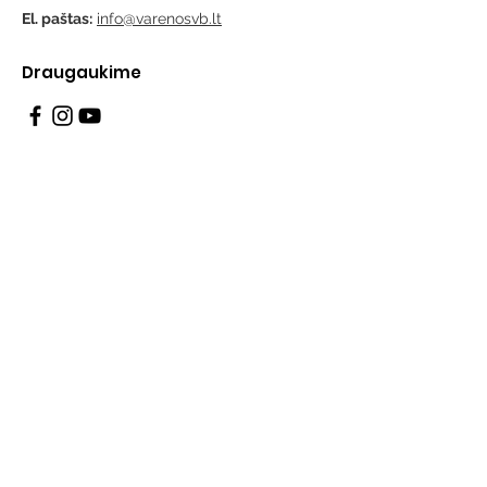
El. paštas:
info@varenosvb.lt
Draugaukime
Informacija
Apie mus
Administracinė informacija
Teisinė informacija
Korupcijos prevencija
Atviri duomenys
Konsultavimasis su visuomene
Asmens duomenų apsauga
Pranešėjų apsauga
Privatumo politika