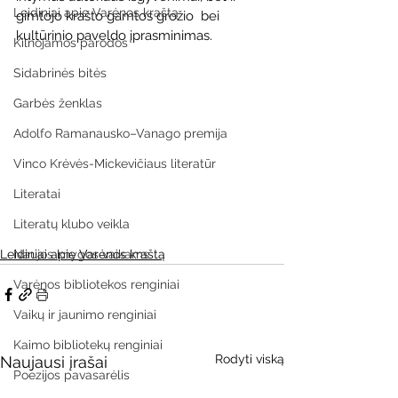
Leidiniai apie Varėnos kraštą
gimtojo krašto gamtos grožio  bei 
kultūrinio paveldo įprasminimas.
Kilnojamos parodos
Sidabrinės bitės
Garbės ženklas
Adolfo Ramanausko–Vanago premija
Vinco Krėvės-Mickevičiaus literatūr
Literatai
Literatų klubo veikla
Naujos knygos vaikams
Leidiniai apie Varėnos kraštą
Varėnos bibliotekos renginiai
Vaikų ir jaunimo renginiai
Kaimo bibliotekų renginiai
Rodyti viską
Naujausi įrašai
Poezijos pavasarėlis