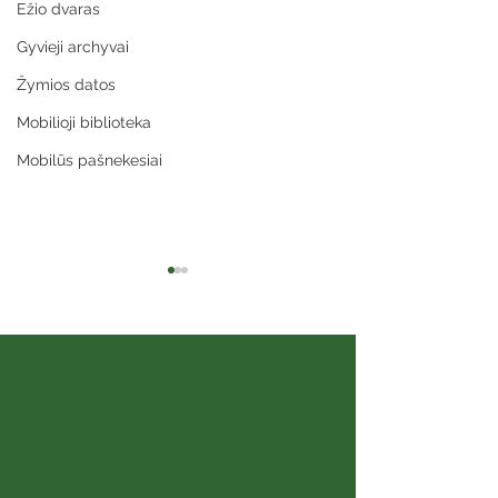
Ežio dvaras
Gyvieji archyvai
Žymios datos
Mobilioji biblioteka
Mobilūs pašnekesiai
Sibiro aidai
Šeimos albumai