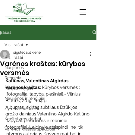
Įrašas
Visi įrašai
sigutecaplikiene
Visi įrašai
Varėnos kraštas: kūrybos
Naujienos
versmės
Renginiai
Kaliūnas, Valentinas Algirdas
Varėnos kraštas:
 kūrybos versmės : 
Naujos knygos
[fotografija, tapyba, piešiniai].- Vilnius : 
Naujienos ir renginiai
Bitutės, 2019.- 164 p.
Albumas  skirtas subtilaus Dzūkijos 
Žymūs kraštiečiai
grožio dainiaus Valentino Algirdo Kaliūno 
Kraštotyros darbai
 tapybai, piešiniams ir meninei 
fotografijai. Leidinyje atsispindi  ne  tik 
Varėnos kraštas spaudoje
intymūs autoriaus išgyvenimai, bet ir 