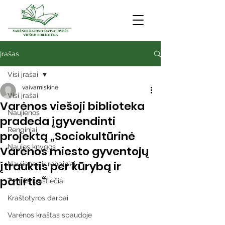
Įrašas
Visi įrašai
vaivamiskine
Visi įrašai
Varėnos viešoji biblioteka
Naujienos
pradeda įgyvendinti
Renginiai
projektą „Sociokultūrinė
Naujos knygos
Varėnos miesto gyventojų
įtrauktis per kūrybą ir
Naujienos ir renginiai
patirtis“
Žymūs kraštiečiai
Kraštotyros darbai
Varėnos kraštas spaudoje