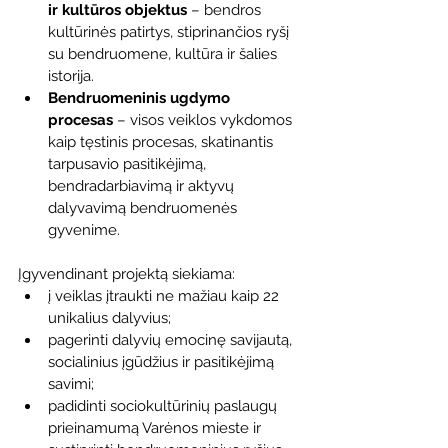
ir kultūros objektus
 – bendros 
kultūrinės patirtys, stiprinančios ryšį 
su bendruomene, kultūra ir šalies 
istorija.
Bendruomeninis ugdymo 
procesas
 – visos veiklos vykdomos 
kaip tęstinis procesas, skatinantis 
tarpusavio pasitikėjimą, 
bendradarbiavimą ir aktyvų 
dalyvavimą bendruomenės 
gyvenime.
Įgyvendinant projektą siekiama:
į veiklas įtraukti ne mažiau kaip 22 
unikalius dalyvius;
pagerinti dalyvių emocinę savijautą, 
socialinius įgūdžius ir pasitikėjimą 
savimi;
padidinti sociokultūrinių paslaugų 
prieinamumą Varėnos mieste ir 