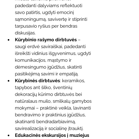
padedanti dalyviams reflektuoti 
savo patirtis, ugdyti emocinį 
sąmoningumą, savivertę ir stiprinti 
tarpusavio ryšius per bendras 
diskusijas.
Kūrybinio rašymo dirbtuvės
 – 
saugi erdvė saviraiškai, padedanti 
išreikšti vidinius išgyvenimus, ugdyti 
komunikacijos, mąstymo ir 
dėmesingumo įgūdžius, skatinti 
pasitikėjimą savimi ir empatiją.
Kūrybinės dirbtuvės
: keramikos, 
tapybos ant šilko, šventinių 
dekoracijų kūrimo dirbtuvės bei 
natūralaus muilo, smilkalų gamybos 
mokymai – praktinė veikla, lavinanti 
bendravimo ir praktinius įgūdžius, 
skatinanti bendradarbiavimą, 
savirealizaciją ir socialinę įtrauktį.
Edukacinės ekskursijos į muziejus 