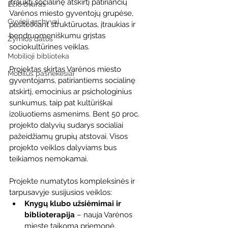
įtrauktį socialinę atskirtį patiriančių 
Ežio dvaras
Varėnos miesto gyventojų grupėse, 
Gyvieji archyvai
pasitelkiant struktūruotas, įtraukias ir 
bendruomeniškumu grįstas 
Žymios datos
sociokultūrines veiklas.
Mobilioji biblioteka
Projektas skirtas Varėnos miesto 
Mobilūs pašnekesiai
gyventojams, patiriantiems socialinę 
atskirtį, emocinius ar psichologinius 
sunkumus, taip pat kultūriškai 
izoliuotiems asmenims. Bent 50 proc. 
projekto dalyvių sudarys socialiai 
pažeidžiamų grupių atstovai. Visos 
projekto veiklos dalyviams bus 
teikiamos nemokamai.
Projekte numatytos kompleksinės ir 
tarpusavyje susijusios veiklos:
Knygų klubo užsiėmimai ir 
biblioterapija
 – nauja Varėnos 
mieste taikoma priemonė, 