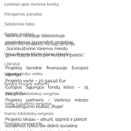
Leidiniai apie Varėnos kraštą
Kilnojamos parodos
Sidabrinės bitės
Garbės ženklas
Varėnos viešojoje bibliotekoje 
pradedamas įgyvendinti projektas 
Adolfo Ramanausko–Vanago premija
„Sociokultūrinė Varėnos miesto 
Vinco Krėvės-Mickevičiaus literatūr
gyventojų įtrauktis per kūrybą ir patirtis“.
Literatai
Projektą bendrai finansuoja Europos 
Literatų klubo veikla
sąjunga.
Projekto vertė – 20 944,92 Eur.
Naujos knygos vaikams
Europos Sąjungos fondų lėšos – 15 
722,38 Eur.
Varėnos bibliotekos renginiai
Projekto partneris – Varėnos miesto 
Vaikų ir jaunimo renginiai
sveikatingumo klubas „Ropė“
Kaimo bibliotekų renginiai
Projekto tikslas – atkurti, stiprinti ir plėtoti 
Poezijos pavasarėlis
socialinius ryšius bei didinti socialinę 