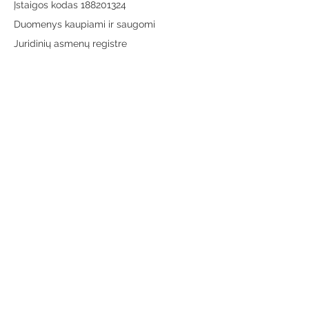
Įstaigos kodas 188201324
Duomenys kaupiami ir saugomi
Juridinių asmenų registre
Adresas:
Vytauto g. 19, LT-65189 Varėna
Telefonas:
+370 659 43303
El. paštas:
info@varenosvb.lt
Draugaukime
Informacija
Apie mus
Administracinė informacija
Teisinė informacija
Korupcijos prevencija