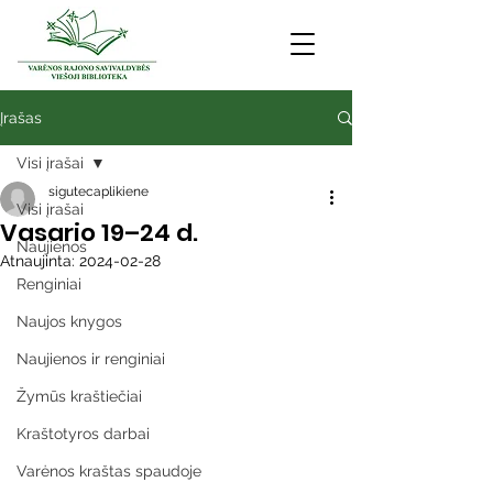
Įrašas
Visi įrašai
sigutecaplikiene
Visi įrašai
Vasario 19–24 d.
Naujienos
Atnaujinta:
2024-02-28
Renginiai
Naujos knygos
Naujienos ir renginiai
Žymūs kraštiečiai
Kraštotyros darbai
Varėnos kraštas spaudoje