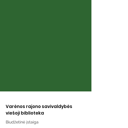
Kviečiame žygiuoti
Pristatyta Vy
savarankiškai!
Matulevičiaus
poezijos knyg
„Gurinukai“
Varėnos rajono savivaldybės
viešoji biblioteka
Biudžetinė įstaiga