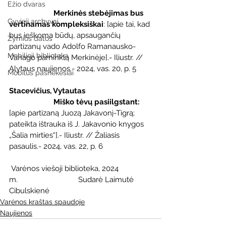
Ežio dvaras
Merkinės stebėjimas bus 
Gyvieji archyvai
vertinamas kompleksiškai
: [apie tai, kad 
bus ieškoma būdų, apsaugančių 
Žymios datos
partizanų vado Adolfo Ramanausko-
Mobilioji biblioteka
Vanago paminklą Merkinėje].- Iliustr. // 
Alytaus naujienos.- 2024, vas. 20, p. 5
Mobilūs pašnekesiai
Stacevičius, Vytautas
                      Miško tėvų pasiilgstant: 
[apie partizaną Juozą Jakavonį-Tigrą; 
pateikta ištrauka iš J. Jakavonio knygos 
„Šalia mirties“].- Iliustr. // Žaliasis 
pasaulis.- 2024, vas. 22, p. 6
 Varėnos viešoji biblioteka, 2024 
m.                              Sudarė Laimutė 
Cibulskienė
Varėnos kraštas spaudoje
Naujienos