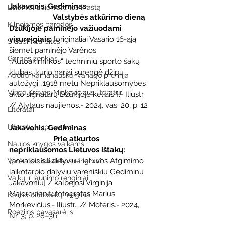
Jakavonis, Gediminas
Leidiniai apie Varėnos kraštą
                      Valstybės atkūrimo dieną 
Kilnojamos parodos
Dzūkijoje paminėjo važiuodami 
visureigiais: 
[originaliai Vasario 16-ąją 
Sidabrinės bitės
šiemet paminėjo Varėnos 
Garbės ženklas
„Autoakimirkos“ techninių sporto šakų 
klubas, kurio nariai surengė džipų 
Adolfo Ramanausko–Vanago premija
autožygį „1918 metų Nepriklausomybės 
Vinco Krėvės-Mickevičiaus literatūr
akto signatarų Dzūkijoje keliais“].- Iliustr. 
// Alytaus naujienos.- 2024, vas. 20, p. 12
Literatai
Literatų klubo veikla
Jakavonis, Gediminas
                      Prie atkurtos 
Naujos knygos vaikams
nepriklausomos Lietuvos ištakų:
[pokalbis su aktyviu Lietuvos Atgimimo 
Varėnos bibliotekos renginiai
laikotarpio dalyviu varėniškiu Gediminu 
Vaikų ir jaunimo renginiai
Jakavoniu] / kalbėjosi Virginija 
Majorovienė; fotografas Marius 
Kaimo bibliotekų renginiai
Morkevičius.- Iliustr.. // Moteris.- 2024, 
Poezijos pavasarėlis
Nr. 3, p. 28–36