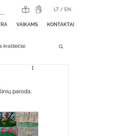
LT
/
EN
YRA
VAIKAMS
KONTAKTAI
 kraštiečiai
lnojamos parodos
šinių paroda, 
gos vaikams