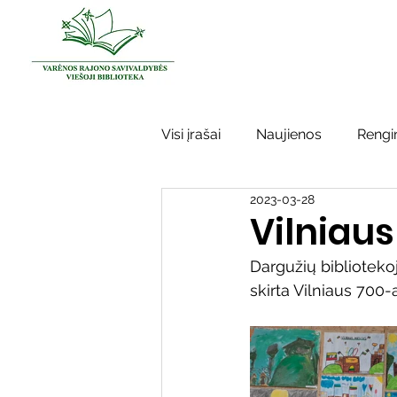
Visi įrašai
Naujienos
Rengin
2023-03-28
Kraštotyros darbai
Varėno
Vilniau
Dargužių biblioteko
Sidabrinės bitės
Garbės ž
skirta Vilniaus 700-
Vinco Krėvės-Mickevičiaus lite