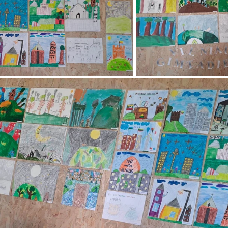
Vaikų ir jaunimo renginiai
Kaimo bibliotekų renginiai
 dvaras
Gyvieji archyvai
Žymios datos
Mobilioji