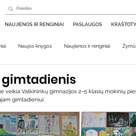
NAUJIENOS IR RENGINIAI
PASLAUGOS
KRAŠTOT
iai
Naujos knygos
Naujienos ir renginiai
Žymūs
s kraštas spaudoje
Leidiniai apie Varėnos kraštą
Ki
s gimtadienis
je veikia Valkininkų gimnazijos 2–5 klasių mokinių pie
enklas
Adolfo Ramanausko–Vanago premija
ajam gimtadieniui.  
ratūr
Literatai
Literatų klubo veikla
Naujos kny