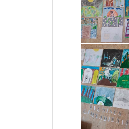
Varėnos bibliotekos renginiai
Poezijos pavasarėlis
Ežio
Mobilūs pašnekesiai