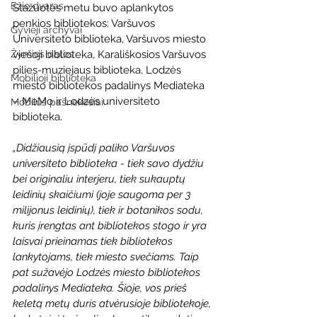
Ežio dvaras
Stažuotės metu buvo aplankytos 
penkios bibliotekos: Varšuvos 
Gyvieji archyvai
Universiteto biblioteka, Varšuvos miesto 
Žymios datos
viešoji biblioteka, Karališkosios Varšuvos 
pilies-muziejaus biblioteka, Lodzės 
Mobilioji biblioteka
miesto bibliotekos padalinys Mediateka 
– MeMo ir Lodzės universiteto 
Mobilūs pašnekesiai
biblioteka. 
„Didžiausią įspūdį paliko Varšuvos 
universiteto biblioteka - tiek savo dydžiu 
bei originaliu interjeru, tiek sukauptų 
leidinių skaičiumi (joje saugoma per 3 
milijonus leidinių), tiek ir botanikos sodu, 
kuris įrengtas ant bibliotekos stogo ir yra 
laisvai prieinamas tiek bibliotekos 
lankytojams, tiek miesto svečiams. Taip 
pat sužavėjo Lodzės miesto bibliotekos 
padalinys Mediateka. Šioje, vos prieš 
keletą metų duris atvėrusioje bibliotekoje, 