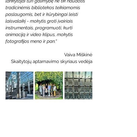
lankytojai turi galimybę ne tik naudotis 
tradicinėmis bibliotekos teikiamomis 
paslaugomis, bet ir kūrybingai leisti 
laisvalaikį - mokytis groti įvairiais 
instrumentais, programuoti, kurti 
animaciją ir video klipus, mokytis 
fotografijos meno ir pan.“
Vaiva Miškinė
Skaitytojų aptarnavimo skyriaus vedėja