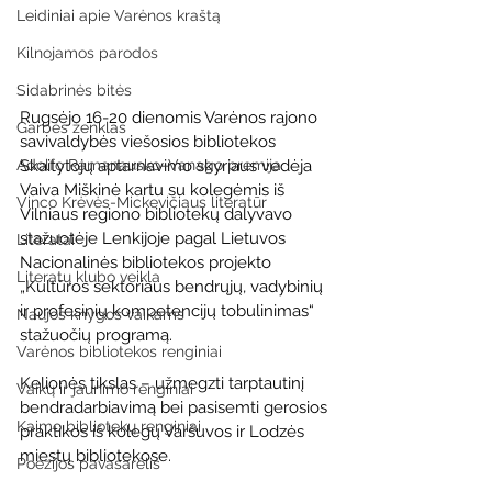
Leidiniai apie Varėnos kraštą
Kilnojamos parodos
Sidabrinės bitės
Rugsėjo 16-20 dienomis Varėnos rajono 
Garbės ženklas
savivaldybės viešosios bibliotekos 
Adolfo Ramanausko–Vanago premija
Skaitytojų aptarnavimo skyriaus vedėja 
Vaiva Miškinė kartu su kolegėmis iš 
Vinco Krėvės-Mickevičiaus literatūr
Vilniaus regiono bibliotekų dalyvavo 
stažuotėje Lenkijoje pagal Lietuvos 
Literatai
Nacionalinės bibliotekos projekto 
Literatų klubo veikla
„Kultūros sektoriaus bendrųjų, vadybinių 
ir profesinių kompetencijų tobulinimas“ 
Naujos knygos vaikams
stažuočių programą.
Varėnos bibliotekos renginiai
Kelionės tikslas – užmegzti tarptautinį 
Vaikų ir jaunimo renginiai
bendradarbiavimą bei pasisemti gerosios 
Kaimo bibliotekų renginiai
praktikos iš kolegų Varšuvos ir Lodzės 
miestų bibliotekose.
Poezijos pavasarėlis