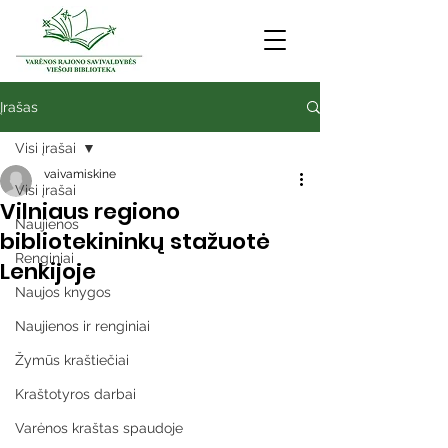
Įrašas
Visi įrašai
vaivamiskine
Visi įrašai
Vilniaus regiono
Naujienos
bibliotekininkų stažuotė
Renginiai
Lenkijoje
Naujos knygos
Naujienos ir renginiai
Žymūs kraštiečiai
Kraštotyros darbai
Varėnos kraštas spaudoje