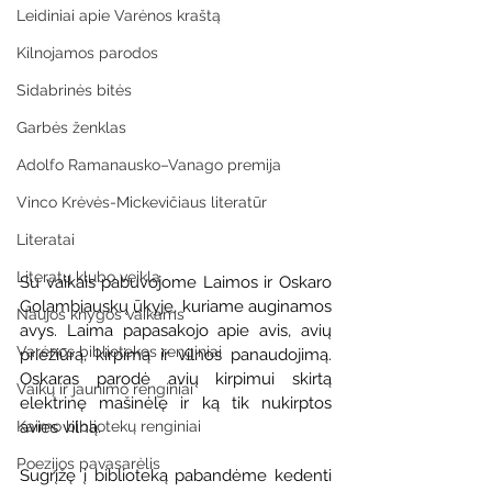
Leidiniai apie Varėnos kraštą
Kilnojamos parodos
Sidabrinės bitės
Garbės ženklas
Adolfo Ramanausko–Vanago premija
Vinco Krėvės-Mickevičiaus literatūr
Literatai
Literatų klubo veikla
Su vaikais pabuvojome Laimos ir Oskaro 
Golambiauskų ūkyje, kuriame auginamos 
Naujos knygos vaikams
avys. Laima papasakojo apie avis, avių 
Varėnos bibliotekos renginiai
priežiūrą, kirpimą ir vilnos panaudojimą. 
Oskaras parodė avių kirpimui skirtą 
Vaikų ir jaunimo renginiai
elektrinę mašinėlę ir ką tik nukirptos 
avies vilną.
Kaimo bibliotekų renginiai
Poezijos pavasarėlis
Sugrįžę į biblioteką pabandėme kedenti 