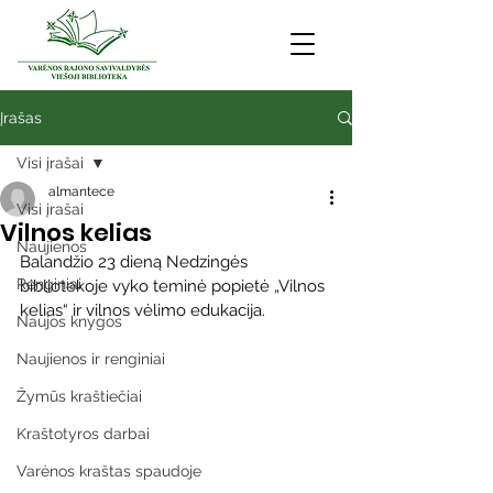
Įrašas
Visi įrašai
almantece
Visi įrašai
Vilnos kelias
Naujienos
Balandžio 23 dieną Nedzingės 
Renginiai
bibliotekoje vyko teminė popietė „Vilnos 
kelias“ ir vilnos vėlimo edukacija.
Naujos knygos
Naujienos ir renginiai
Žymūs kraštiečiai
Kraštotyros darbai
Varėnos kraštas spaudoje