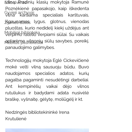
vilną. Pradinių klasių mokytoja Ramunė 
Ežio dvaras
Poznėkienė papasakojo, kaip iškedenta 
Gyvieji archyvai
vilna karšiama specialiais karštuvais, 
išgaunamas lygus, glotnus, vienodas 
Žymios datos
pluoštas, kurio nedidelį kiekį uždėjus ant 
Mobilioji biblioteka
verpimo ratelio verpiami siūlai. Su vaikais 
aptarėme vilnonių siūlų savybes, poreikį, 
Mobilūs pašnekesiai
panaudojimo galimybes.
Technologijų mokytoja Eglė Cickevičienė 
mokė velti vilną sausuoju būdu. Buvo 
naudojamos specialios adatos, kurių 
pagalba pagaminti nesudėtingi darbeliai. 
Ant kempinėlių vaikai dėjo vilnos 
rutuliukus ir badydami adata nusivėlė 
braškę, vyšnaitę, gėlytę, moliūgėlį ir kt.
Nedzingės bibliotekininkė Irena 
Krutulienė