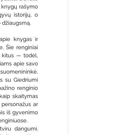
, knygų rašymo 
yvų istorijų, o 
mo džiaugsmą.
apie knygas ir 
 Šie renginiai 
kitus — todėl, 
iams apie savo 
suomenininkė, 
s su Giedriumi 
ažino renginio 
 kaip skaitymas 
 personažus ar 
omis iš gyvenimo 
enginiuose.
viru dangumi. 