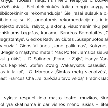
ų knygų, ruošiasi naujoms meno terapijos dirbtuvėm
2026-aisiais. Bibliotekininkės toliau rengia knygų 
ibliotekininkė rekomenduoja“. Šie įrašai sulaukia di
blioteką su išsisaugotomis rekomendacijomis ir ie
ojekto svečių: rašytojų, aktorių, visuomenininkų pal
niškiams bagažas, kuriame: Sandros Bernotaitės „Ch
grįžtantys“, Giedros Radvilavičiūtės „Susapnuotos akim
abužiai“, Ginos Viliūnės „Jono palikimas“, Kotrynos
n „Maginio mąstymo metai“, Max Porter „Tamsios sielvar
ių ūkis“, J. D. Salinger „Franė ir Zujis“, Hanya Yanag
s kapinės“, Stefan Zweig „Vakarykštis pasaulis“, 
s ir laikai“, . G. Márquez „Šimtas metų vienatvės“, 
s“, Frances Cha „Jei turėčiau tavo veidą“, Fredrik B
i vyksta respublikinio masto teatro, muzikos, šiuo
šiol yra skatinama ir dar vienos meno rūšies – litera