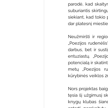
parodė, kad skaitym
suburiantis skirting
siekiant, kad tokio 
dar platesnį miestie
Neužmiršti ir regio
„Poezijos rudenėlis
darbus, bet ir sust
entuziastų. „Poezi
potencialą ir skati
metų „Poezijos ru
kūrybinės veiklos 2
Nors projektas baigė
tęsia šį užgimusį s
knygų klubas šiandi