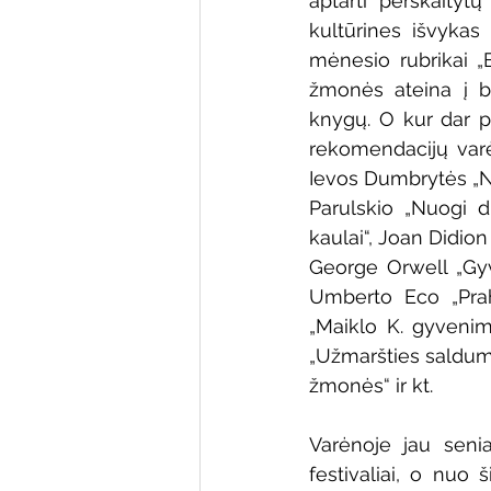
aptarti perskaityt
kultūrines išvykas 
mėnesio rubrikai „B
žmonės ateina į bi
knygų. O kur dar pr
rekomendacijų varė
Ievos Dumbrytės „Ne
Parulskio „Nuogi dr
kaulai“, Joan Didio
George Orwell „Gyvul
Umberto Eco „Praho
„Maiklo K. gyvenima
„Užmaršties salduma
žmonės“ ir kt.
Varėnoje jau senia
festivaliai, o nuo 