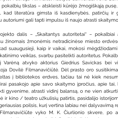
ų pokalbių tikslas – atskleisti kūrėjo žmogiškąją pusę
i, kad literatūra gimsta iš kasdienybės, patirčių ir g
u autoriumi gali tapti impulsu iš naujo atrasti skaity
jekto dalis – „Skaitantys autoritetai“ – pokalbiai 
su žinomais žmonėmis netradicinėse miesto erdvėse.
kad suaugusieji, kaip ir vaikai, mokosi mėgdžiodami 
atinimo veiklas, svarbu pasitelkti autoritetus. Pokalb
į Varėną atvyko aktorius Giedrius Savickas bei vi
a Dovilė Filmanavičiūtė. Dėl prasto oro susitikima
ltas į bibliotekos erdves, tačiau tai nė kiek nesum
tvirai pasakojo apie savo skaitymo įpročius, apie tai,
i gyvenime, atrasti vidinį balansą, o ne vien atkurti
gė ir kino / teatro užkulisių patirtis, pasidalijo istorij
riausias poilsis, kurį vertina labiau nei dalyvavimą r
Filmanavičiūte vyko M. K. Čiurlionio skvere, po at