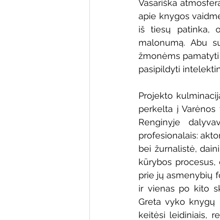
Vasariška atmosfera
apie knygos vaidmen
iš tiesų patinka, 
malonumą. Abu sus
žmonėms pamatyti sk
pasipildyti intelekti
Projekto kulminacij
perkelta į Varėnos 
Renginyje dalyvavo
profesionalais: akt
bei žurnalistė, dain
kūrybos procesus, d
prie jų asmenybių f
ir vienas po kito s
Greta vyko knygų m
keitėsi leidiniais,