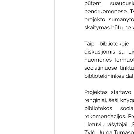
būtent suaugusi
Varėnos bibliotekos renginiai
bendruomenėse. Tyr
projekto sumanytoj
skaitymas būtų ne vi
Poezijos pavasarėlis
Ežio
Taip bibliotekoje
diskusijomis su Li
Mobilūs pašnekesiai
nuomonės formuotoj
socialiniuose tinkl
bibliotekininkės dal
Projektas startavo
renginiai, šeši kny
bibliotekos soc
rekomendacijos. Pro
Lietuvių rašytojai. 
Zylė, Jurga Tumasony