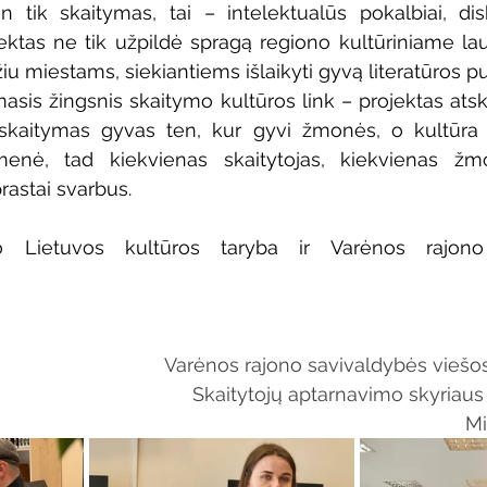
n tik skaitymas, tai – intelektualūs pokalbiai, diskus
ktas ne tik užpildė spragą regiono kultūriniame lauk
 miestams, siekiantiems išlaikyti gyvą literatūros pulsą
rmasis žingsnis skaitymo kultūros link – projektas atsk
skaitymas gyvas ten, kur gyvi žmonės, o kultūra kl
menė, tad kiekvienas skaitytojas, kiekvienas žmo
rastai svarbus.
vo Lietuvos kultūros taryba ir Varėnos rajono 
Varėnos rajono savivaldybės viešos
Skaitytojų aptarnavimo skyriaus 
Mi