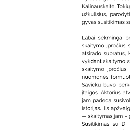
Kalinauskaitė. Toki
užkulisius, parodyt
gyvas susitikimas s
Labai sėkminga pro
skaitymo įpročius 
atsirado supratus, 
vykdant skaitymo sk
skaitymo įpročius 
nuomonės formuotoj
Savicku buvo perke
įtaigos. Aktorius a
jam padeda susivokt
istorijas. Jis apžvel
— skaitymas jam – ge
Susitikimas su D. 