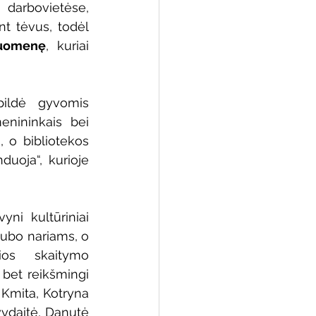
rbovietėse, 
 tėvus, todėl 
ruomenę
, kuriai 
 biblioteka
pildė gyvomis 
enininkais bei 
o bibliotekos 
uoja“, kurioje 
ni kultūriniai 
lubo nariams, o 
ios skaitymo 
bet reikšmingi 
 Kmita, Kotryna 
vydaitė, Danutė 