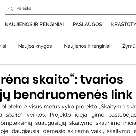
NAUJIENOS IR RENGINIAI
PASLAUGOS
KRAŠTOT
iai
Naujos knygos
Naujienos ir renginiai
Žymūs
s kraštas spaudoje
Leidiniai apie Varėnos kraštą
Ki
rėna skaito“: tvarios
ojų bendruomenės link
enklas
Adolfo Ramanausko–Vanago premija
ibliotekoje visus metus vyko projekto „Skaitymo skat
a skaito
“ veiklos. Projekto idėja gimė pastebėjus
ratūr
Literatai
Literatų klubo veikla
Naujos kny
 kompleksinių suaugusiųjų skaitymo skatinimo inicia
uvoje, daugiausiai dėmesio skiriama vaikų skaitymo lav