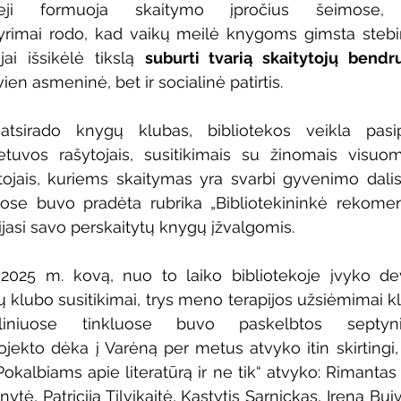
eji formuoja skaitymo įpročius šeimose, da
Vaikų ir jaunimo renginiai
Kaimo bibliotekų renginiai
imai rodo, kad vaikų meilė knygoms gimsta stebint
ai išsikėlė tikslą 
suburti tvarią skaitytojų bend
en asmeninė, bet ir socialinė patirtis.
 dvaras
Gyvieji archyvai
Žymios datos
Mobilioji
 atsirado knygų klubas, bibliotekos veikla pasi
etuvos rašytojais, susitikimais su žinomais visuom
ais, kuriems skaitymas yra svarbi gyvenimo dalis, 
uose buvo pradėta rubrika „Bibliotekininkė rekomend
ijasi savo perskaitytų knygų įžvalgomis.
 2025 m. kovą, nuo to laiko bibliotekoje įvyko devy
gų klubo susitikimai, trys meno terapijos užsiėmimai k
ialiniuose tinkluose buvo paskelbtos septyn
jekto dėka į Varėną per metus atvyko itin skirtingi, 
„Pokalbiams apie literatūrą ir ne tik“ atvyko: Rimantas
tė, Patricija Tilvikaitė, Kastytis Sarnickas, Irena Bui