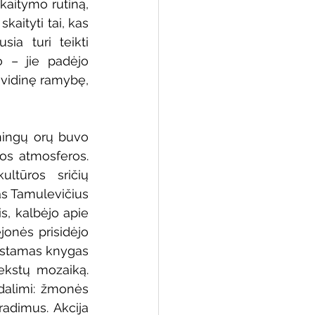
aitymo rutiną, 
aityti tai, kas 
ia turi teikti 
 – jie padėjo 
vidinę ramybę, 
ningų orų buvo 
os atmosferos. 
ltūros sričių 
as Tamulevičius 
s, kalbėjo apie 
onės prisidėjo 
gstamas knygas 
ekstų mozaiką. 
dalimi: žmonės 
radimus. Akcija 