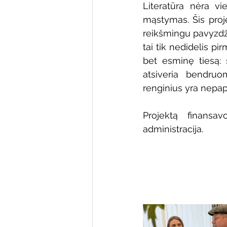
Literatūra nėra vie
mąstymas. Šis proje
reikšmingu pavyzdžiu
tai tik nedidelis pi
bet esminę tiesą: 
atsiveria bendruo
renginius yra nepap
Projektą finansa
administracija.