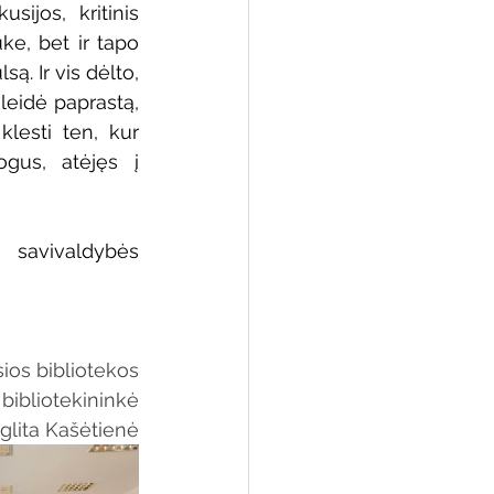
ijos, kritinis 
e, bet ir tapo 
. Ir vis dėlto, 
leidė paprastą, 
esti ten, kur 
gus, atėjęs į 
savivaldybės 
ios bibliotekos
bibliotekininkė
glita Kašėtienė