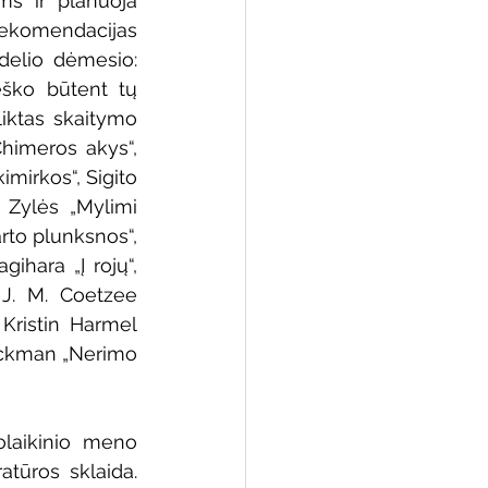
s ir planuoja 
rekomendacijas 
delio dėmesio: 
ško būtent tų 
iktas skaitymo 
imeros akys“, 
irkos“, Sigito 
 Zylės „Mylimi 
to plunksnos“, 
ihara „Į rojų“, 
J. M. Coetzee 
Kristin Harmel 
ackman „Nerimo 
laikinio meno 
tūros sklaida. 