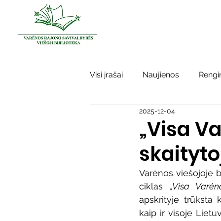
Visi įrašai
Naujienos
Rengin
2025-12-04
Kraštotyros darbai
Varėno
„Visa Va
skaityt
Sidabrinės bitės
Garbės ž
Varėnos viešojoje b
ciklas „
Visa Varėn
Vinco Krėvės-Mickevičiaus lite
apskrityje trūksta
kaip ir visoje Liet