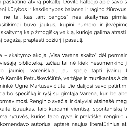
 paskatino atvirą pokalbį, Dovilė kalbėjo apie savo sk
į kūrybos ir kasdienybės balanse ir ragino žiūrovus sk
o ne tai, kas „ant bangos“, nes skaitymas pirmiaus
itikimai buvo jaukūs, kupini humoro ir įkvėpimo
aitymą kaip žmogišką veiklą, kurioje galima atrasti 
nį bagažą, praplėsti požiūrį į pasaulį.
a – skaitymo akcija „Visa Varėna skaito“ dėl permai
viešąją biblioteką, tačiau tai nė kiek nesumenkino j
 jaunieji varėniškiai, jau spėję tapti įvairių ku
orė Kamilė Petruškevičiūtė, vertėjas ir muzikantas Aid
ininkė Ugnė Martusevičiūtė. Jie dalijosi savo patirtimi
arbo specifiką ir ryšį su gimtąja Varėna, kuri be abej
ormavimosi. Renginio svečiai ir dalyviai atsinešė mė
kaitė ištraukas, taip kurdami vientisą, spontanišką t
ainytuvės, kurios tapo gyva ir praktiška renginio 
 rekomendavo autorius, aptarė naujus literatūrinius at