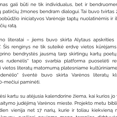
as gali būti ne tik individualus, bet ir bendruomen
ų patirčių žmones bendram dialogui. Tai buvo tvirtas ži
pobūdžio iniciatyvos Varėnoje taptų nuolatinėmis ir ilg
čių ratą.
no literatai – jiems buvo skirta Alytaus apskrities l
“. Šis renginys ne tik suteikė erdvę vietos kūrėjams p
iprino bendrystės jausmą tarp skirtingų kartų poetų b
jos rudenėlis“ tapo svarbia platforma puoselėti re
nti vietos literatų matomumą platesniame kultūriniame 
denėlio“ šventė buvo skirta Varėnos literatų klu
0-mečiui paminėti.
si kartu su atėjusia kalendorine žiema, kai kurios jo ve
kaitymo judėjimą Varėnos mieste. Projekto metu biblio
en vienija net 17 narių, kurie ir toliau kiekvieną 