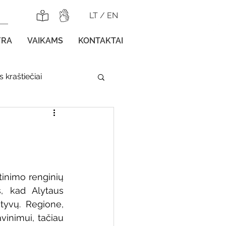
LT
/
EN
YRA
VAIKAMS
KONTAKTAI
 kraštiečiai
lnojamos parodos
inimo renginių 
, kad Alytaus 
gos vaikams
tyvų. Regione, 
inimui, tačiau 