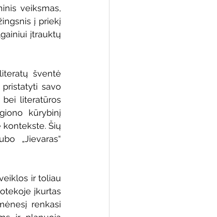
inis veiksmas, 
ngsnis į priekį 
ainiui įtrauktų 
iteratų šventė 
ristatyti savo 
ei literatūros 
giono kūrybinį 
kontekste. Šių 
bo „Jievaras“ 
iklos ir toliau 
tekoje įkurtas 
mėnesį renkasi 