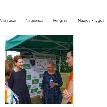
Visi įrašai
Naujienos
Renginiai
Naujos knygos
Leidiniai apie Varėnos kraštą
Kilnojamos parodos
Vinco Krėvės-Mickevičiaus literatūr
Literatai
L
Kaimo bibliotekų renginiai
Poezijos pavasarėlis