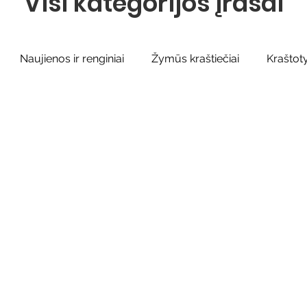
Visi kategorijos įrašai
Naujienos ir renginiai
Žymūs kraštiečiai
Kraštot
Sidabrinės bitės
Garbės ženklas
Adolfo Ramana
iteratų klubo veikla
Naujos knygos vaikams
Varėnos
Ežio dvaras
Gyvieji archyvai
Žymios datos
Mo