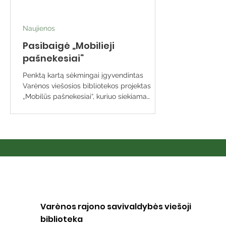
Naujienos
Pasibaigė „Mobilieji
pašnekesiai“
Penktą kartą sėkmingai įgyvendintas
Varėnos viešosios bibliotekos projektas
„Mobilūs pašnekesiai“, kuriuo siekiama
suburti bendruomenes...
Varėnos rajono savivaldybės viešoji
biblioteka