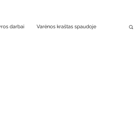
yros darbai
Varėnos kraštas spaudoje
usko–Vanago premija
 bibliotekos renginiai
Vaikų ir jaunimo renginiai
bilioji biblioteka
Mobilūs pašnekesiai