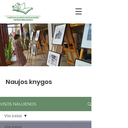
Naujos knygos
VISOS NAUJIENOS
Visi įrašai
Visi įrašai