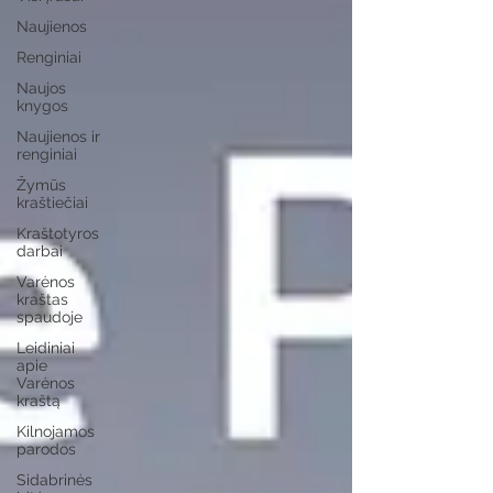
Naujienos
Renginiai
Naujos
knygos
Naujienos ir
renginiai
Žymūs
kraštiečiai
Kraštotyros
darbai
Varėnos
kraštas
spaudoje
Leidiniai
apie
Varėnos
kraštą
Kilnojamos
parodos
Sidabrinės