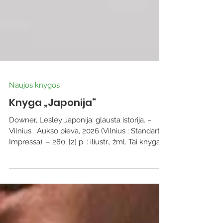
Naujos knygos
Knyga „Japonija“
Downer, Lesley Japonija: glausta istorija. –
Vilnius : Aukso pieva, 2026 (Vilnius : Standart
Impressa). – 280, [2] p. : iliustr., žml. Tai knyga
apie mažą unikalios dvasios ir kultūros Azijos
šalį, išvengusią kolonizacijos ir tapusią
labiausiai klestinčia modernia jėga, persmelktą