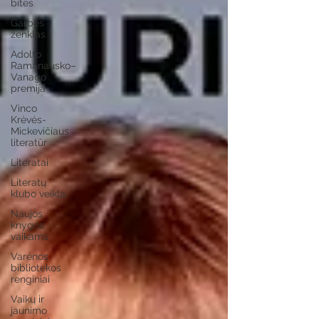
bitės
Garbės
ženklas
Adolfo
Ramanausko–
Vanago
premija
Vinco
Krėvės-
Mickevičiaus
literatūr
Literatai
Literatų
klubo veikla
Naujos
knygos
vaikams
Varėnos
bibliotekos
renginiai
Vaikų ir
jaunimo