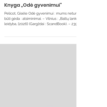
Naujos knygos
Knyga „Odė gyvenimui“
Pelicot, Gisèle Odė gyvenimui : mums neturi
būti gėda : atsiminimai. – Vilnius : „Baltų lankų“
leidyba, [2026] (Gargždai : ScandBook). – 239,
[1] p. Vieną lapkričio dieną prancūzė Gisèle
Pelicot iškviečiama į policijos nuovadą ir tądien
jos įprastas gyvenimas baigiasi. Jos vyrą, su
kuriuo kartu praleido penkiasdešimt metų,
prekybos centro apsaugininkas užtiko slapčia
filmuojantį po moterų sijonais. Vyro
kompiuteryje rasti šokiruojantys įkalčiai: beveik
dešimtmetį jis slapta G