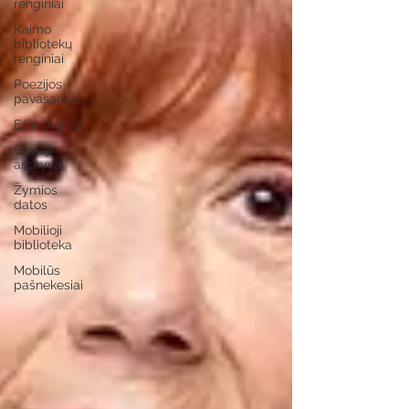
renginiai
Kaimo
bibliotekų
renginiai
Poezijos
pavasarėlis
Ežio dvaras
Gyvieji
archyvai
Žymios
datos
Mobilioji
biblioteka
Mobilūs
pašnekesiai