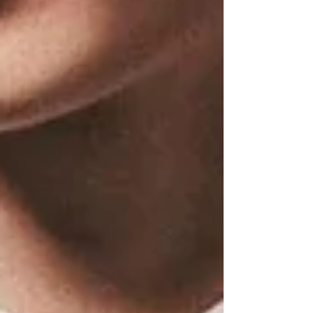
subtilios estetikos tradicijų. Japonija, viena
labiausiai išsivysčiusių šalių pasaulyje, garsėja
aukšta gyvenimo kokybe ir puikia ekonomika,
pasižymi saugumu ir technologijų pažanga