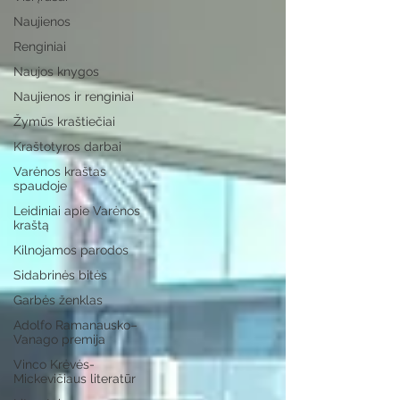
Naujienos
Renginiai
Naujos knygos
Naujienos ir renginiai
Žymūs kraštiečiai
Kraštotyros darbai
Varėnos kraštas
spaudoje
Leidiniai apie Varėnos
kraštą
Kilnojamos parodos
Sidabrinės bitės
Garbės ženklas
Adolfo Ramanausko–
Vanago premija
Vinco Krėvės-
Mickevičiaus literatūr