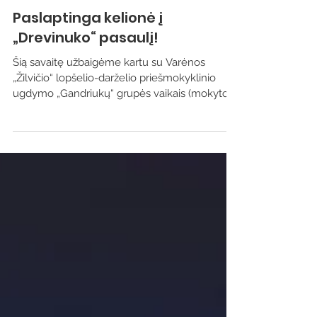
Vaikų ir jaunimo renginiai
Paslaptinga kelionė į
„Drevinuko“ pasaulį!
Šią savaitę užbaigėme kartu su Varėnos
„Žilvičio“ lopšelio-darželio priešmokyklinio
ugdymo „Gandriukų“ grupės vaikais (mokytoja
Renė...