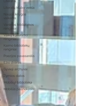
Literatai
Literatų klubo veikla
Naujos knygos
vaikams
Varėnos bibliotekos
renginiai
Vaikų ir jaunimo
renginiai
Kaimo bibliotekų
renginiai
Poezijos pavasarėlis
Ežio dvaras
Gyvieji archyvai
Žymios datos
Mobilioji biblioteka
Mobilūs pašnekesiai