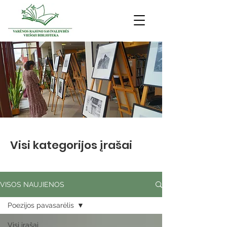
Visi kategorijos įrašai
VISOS NAUJIENOS
Poezijos pavasarėlis
Visi įrašai