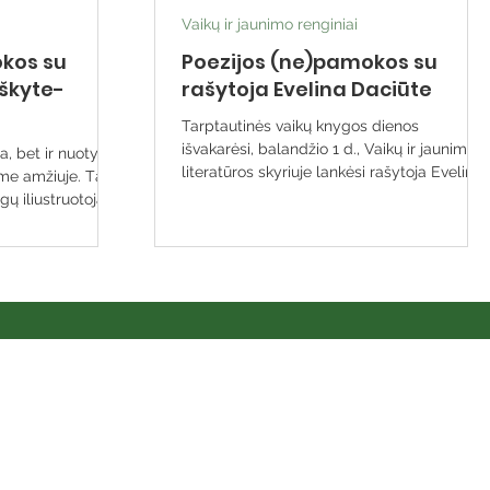
Vaikų ir jaunimo renginiai
kos su
Poezijos (ne)pamokos su
uškyte-
rašytoja Evelina Daciūte
Tarptautinės vaikų knygos dienos
išvakarėsi, balandžio 1 d., Vaikų ir jaunimo
, bet ir nuotykis,
literatūros skyriuje lankėsi rašytoja Evelina
ame amžiuje. Tą
Daciūtė....
gų iliustruotoja...