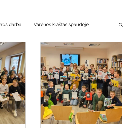
yros darbai
Varėnos kraštas spaudoje
usko–Vanago premija
 bibliotekos renginiai
Vaikų ir jaunimo renginiai
bilioji biblioteka
Mobilūs pašnekesiai