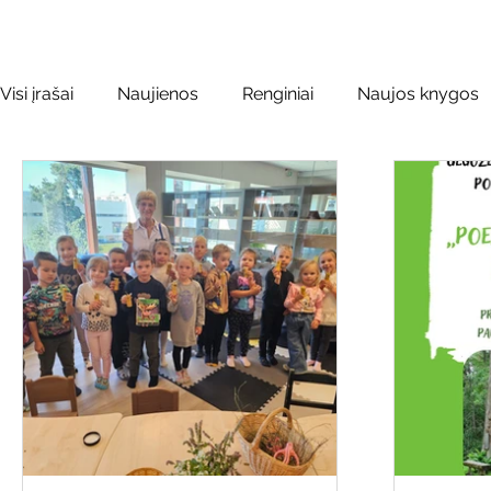
Visi įrašai
Naujienos
Renginiai
Naujos knygos
Leidiniai apie Varėnos kraštą
Kilnojamos parodos
Vinco Krėvės-Mickevičiaus literatūr
Literatai
L
Kaimo bibliotekų renginiai
Poezijos pavasarėlis