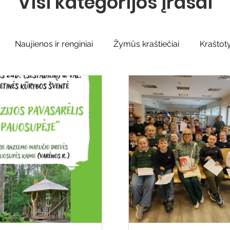
Visi kategorijos įrašai
Naujienos ir renginiai
Žymūs kraštiečiai
Kraštot
Sidabrinės bitės
Garbės ženklas
Adolfo Ramana
iteratų klubo veikla
Naujos knygos vaikams
Varėnos
Ežio dvaras
Gyvieji archyvai
Žymios datos
Mo