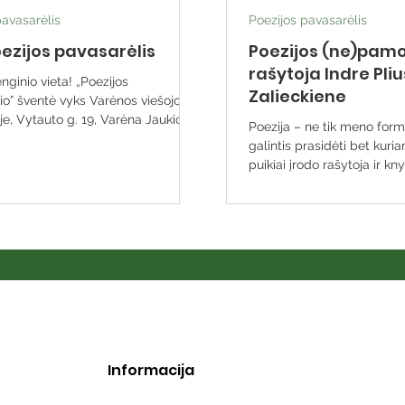
pavasarėlis
Poezijos pavasarėlis
oezijos pavasarėlis
Poezijos (ne)pamo
rašytoja Indre Pli
enginio vieta! „Poezijos
Zalieckiene
io” šventė vyks Varėnos viešojoje
, Vytauto g. 19, Varėna Jaukioje
Poezija – ne tik meno forma
galintis prasidėti bet kuri
puikiai įrodo rašytoja ir kny
Informacija