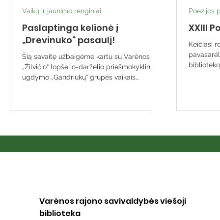
Vaikų ir jaunimo renginiai
Poezijos 
Paslaptinga kelionė į
XXIII P
„Drevinuko“ pasaulį!
Keičiasi r
pavasarėl
Šią savaitę užbaigėme kartu su Varėnos
bibliotekoje
„Žilvičio“ lopšelio-darželio priešmokyklinio
Uosupio...
ugdymo „Gandriukų“ grupės vaikais
(mokytoja Renė...
Varėnos rajono savivaldybės viešoji
biblioteka