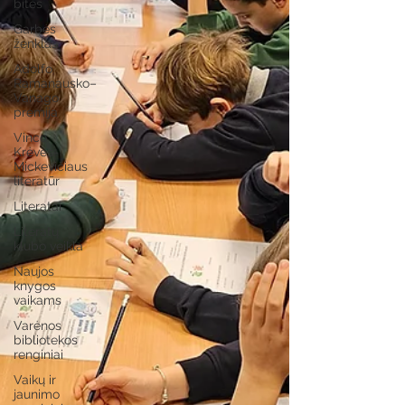
bitės
Garbės
ženklas
Adolfo
Ramanausko–
Vanago
premija
Vinco
Krėvės-
Mickevičiaus
literatūr
Literatai
Literatų
klubo veikla
Naujos
knygos
vaikams
Varėnos
bibliotekos
renginiai
Vaikų ir
jaunimo