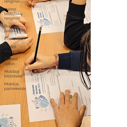
renginiai
Kaimo
bibliotekų
renginiai
Poezijos
pavasarėlis
Ežio dvaras
Gyvieji
archyvai
Žymios
datos
Mobilioji
biblioteka
Mobilūs
pašnekesiai