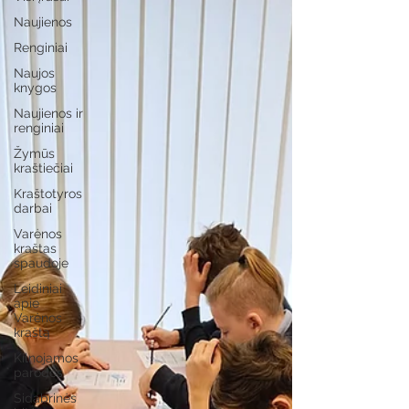
Naujienos
Renginiai
Naujos
knygos
Naujienos ir
renginiai
Žymūs
kraštiečiai
Kraštotyros
darbai
Varėnos
kraštas
spaudoje
Leidiniai
apie
Varėnos
kraštą
Kilnojamos
parodos
Sidabrinės