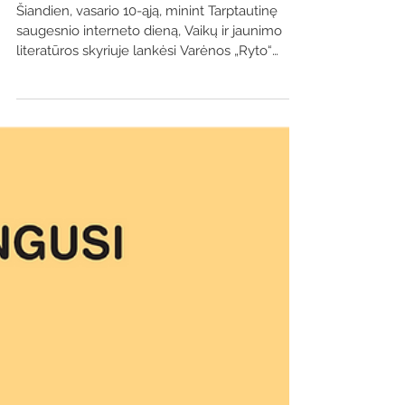
ramus gyvenime
Šiandien, vasario 10-ąją, minint Tarptautinę
saugesnio interneto dieną, Vaikų ir jaunimo
literatūros skyriuje lankėsi Varėnos „Ryto“
progimnazijos 4a klasės mokiniai su mokytoja
Rima Žukiene. Pirmiausia moksleiviai atliko
bibliotekininkių šiai progai parengtą testą ir
aptarė jo rezultatus. Vėliau peržiūrėjo
pamokantį filmuką „Kur ir kaip bendraujama
internete?“, kuriame įžvalgomis dalijasi jų
bendraamžiai. Daug dėmesio skirta saugiam
elgesiui mus supančioje aplinkoje, interne