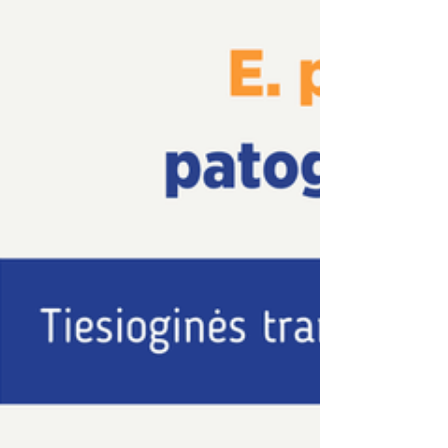
Regitra, ePolicija ir kt.); ✅ naudotis
internetinėmis bendravimo su valdžios
institucijomis priemonėmis; ✅ rengti tekstinius
dokumentus ir juos saugiai persiųsti; ✅
skaitmeninti dokumentus išmaniuoju įrenginiu;
✅ pasirašyti dokumentus kvalifikuotu e.
parašu; ✅ atpažinti sukčiavimo atvejus
internete ir apsaugoti savo asmens duomenis.
📌 Mokymų trukmė 12 akademinių valandų.
Mokymų datos: 2025 m. gr