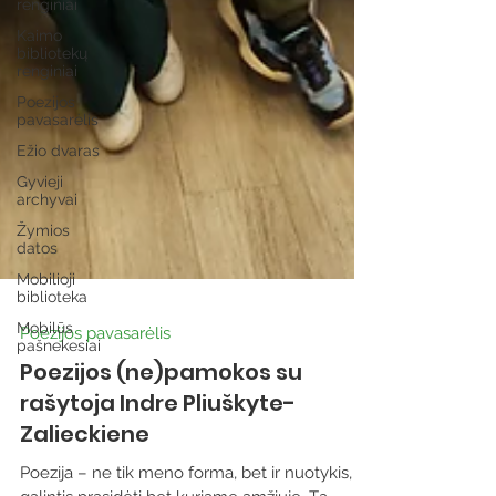
renginiai
Kaimo
bibliotekų
renginiai
Poezijos
pavasarėlis
Ežio dvaras
Gyvieji
archyvai
Žymios
datos
Mobilioji
biblioteka
Mobilūs
pašnekesiai
Poezijos pavasarėlis
Poezijos (ne)pamokos su
rašytoja Indre Pliuškyte-
Zalieckiene