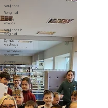
Naujienos
Renginiai
Naujos
knygos
Naujienos ir
renginiai
Žymūs
kraštiečiai
Kraštotyros
darbai
Varėnos
kraštas
spaudoje
Leidiniai
apie
Varėnos
kraštą
Kilnojamos
parodos
Sidabrinės