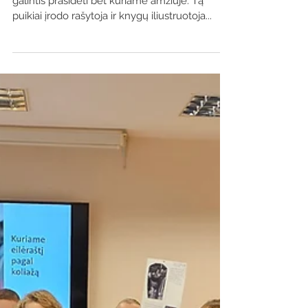
Poezija – ne tik meno forma, bet ir nuotykis,
galintis prasidėti bet kuriame amžiuje. Tą
puikiai įrodo rašytoja ir knygų iliustruotoja...