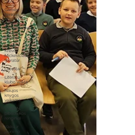
bitės
Garbės
ženklas
Adolfo
Ramanausko–
Vanago
premija
Vinco
Krėvės-
Mickevičiaus
literatūr
Literatai
Literatų
klubo veikla
Naujos
knygos
vaikams
Varėnos
bibliotekos
renginiai
Vaikų ir
jaunimo