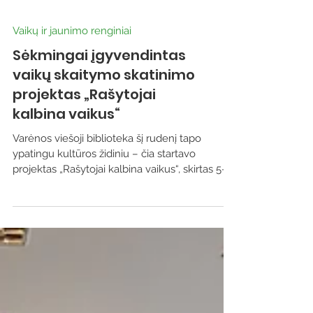
Vaikų ir jaunimo renginiai
Sėkmingai įgyvendintas
vaikų skaitymo skatinimo
projektas „Rašytojai
kalbina vaikus“
Varėnos viešoji biblioteka šį rudenį tapo
ypatingu kultūros židiniu – čia startavo
projektas „Rašytojai kalbina vaikus“, skirtas 5–
12 metų skaitytojams. Vienuolika įdomių
susitikimų su žinomais rašytojais ir
iliustruotojais kvietė vaikus atrasti knygų
pasaulį ir kūrybos džiaugsmą. Projektą
finansavo Lietuvos kultūros taryba ir Varėnos