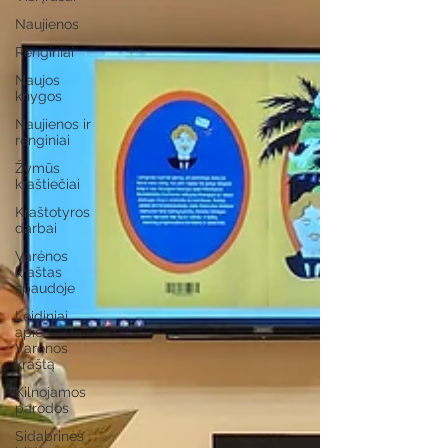
Naujienos
Renginiai
Naujos
knygos
Naujienos ir
renginiai
Žymūs
kraštiečiai
Kraštotyros
darbai
Varėnos
kraštas
spaudoje
Leidiniai
apie
Varėnos
kraštą
Kilnojamos
parodos
Sidabrinės