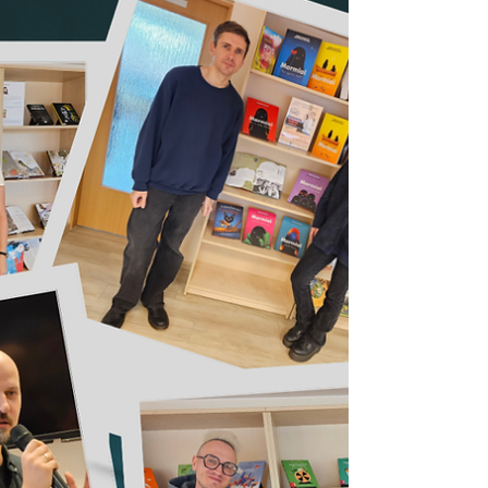
„Kastuko istorijos“ bei Aistės Mišinytės ir D