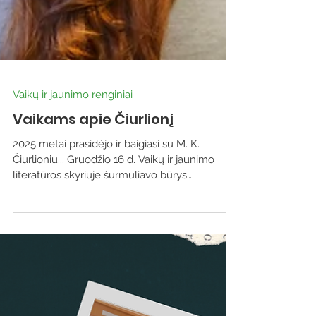
Vaikų ir jaunimo renginiai
Vaikams apie Čiurlionį
2025 metai prasidėjo ir baigiasi su M. K.
Čiurlioniu... Gruodžio 16 d. Vaikų ir jaunimo
literatūros skyriuje šurmuliavo būrys
moksleivių – svečiavosi net keturios „Ryto“
progimnazijos trečiokų klasės. Literatūrinėje
popietėje jie susipažino su šešiomis knygomis,
pasakojančiomis apie mūsų krašto genijų
Mikalojų Konstantiną Čiurlionį. Bibliotekininkė
Indrė pristatė du bibliotekos projektų metu
sukurtus komiksus: Dalios Bieliūnaitės