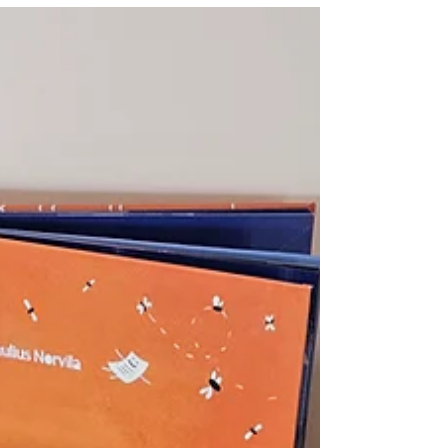
Poezija – ne tik meno forma, bet ir nuotykis,
galintis prasidėti bet kuriame amžiuje. Tą
puikiai įrodo rašytoja ir knygų iliustruotoja...