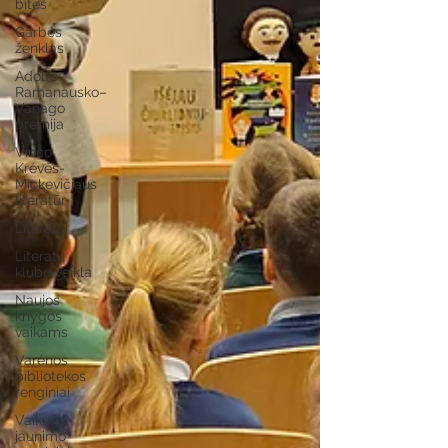
bitės
Garbės
ženklas
Adolfo
Ramanausko–
Vanago
premija
Vinco
Krėvės-
Mickevičiaus
literatūr
Literatai
Literatų
klubo veikla
Naujos
knygos
vaikams
Varėnos
bibliotekos
renginiai
Vaikų ir
jaunimo