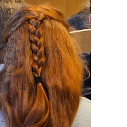
renginiai
Kaimo
bibliotekų
renginiai
Poezijos
pavasarėlis
Ežio dvaras
Gyvieji
archyvai
Žymios
datos
Mobilioji
biblioteka
Mobilūs
pašnekesiai