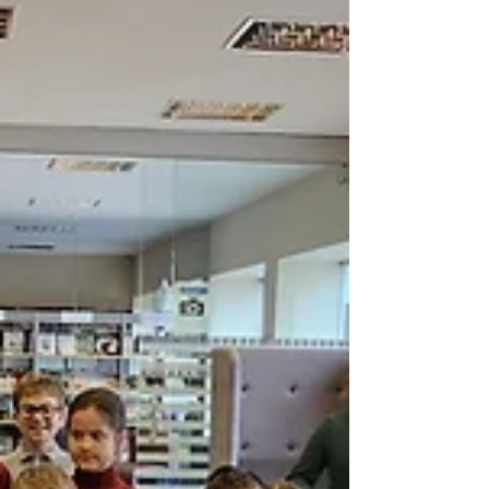
rajono savivaldybės administracija, o
įgyvendino Vaikų ir jaunimo literatūros skyrius.
Įkvėpimo kelionė su Igne Zarambaite Rugsėjo
18-ąją proje