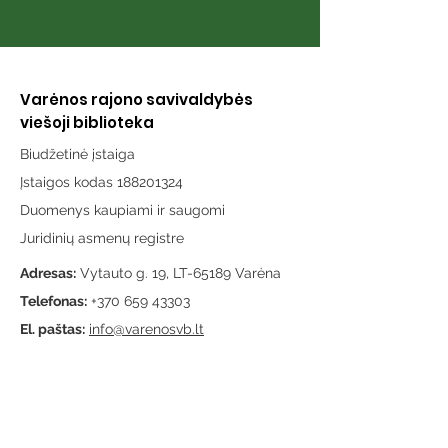
Varėnos rajono savivaldybės
viešoji biblioteka
Biudžetinė įstaiga
Įstaigos kodas 188201324
Duomenys kaupiami ir saugomi
Juridinių asmenų registre
Adresas:
Vytauto g. 19, LT-65189 Varėna
Telefonas:
+370 659 43303
El. paštas:
info@varenosvb.lt
Draugaukime