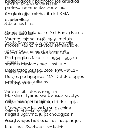
pedagogikos ir psichologijos katedros 
Leidiniai apie Varėnos kraštą
profesorius emeritas, socialinių  
(edukologijos) m. habil. dr. LKMA 
Kilnojamos parodos
akademikas.
Sidabrinės bitės
Gimė  1933 balandžio 12 d. Barčių kaime 
Garbės ženklas
Varėnos rajone. 1948–1950 metais  
Adolfo Ramanausko–Vanago premija
mokėsi Kauno mokytojų seminarijoje, 
1950–1954 metais studijavo VPI  
Vinco Krėvės-Mickevičiaus literatūr
Pedagogikos fakultete, 1954–1955 m. 
Literatai
stažavo Maskvos ped.  Instituto 
Defektologijos fakultete, 1958–1961 – 
Literatų klubo veikla
Rusijos pedagogikos MA  Defektologijos 
Naujos knygos vaikams
MTI aspirantas.
Varėnos bibliotekos renginiai
Mokslinių  tyrimų svarbiausios kryptys: 
Vaikų ir jaunimo renginiai
oligrofrenopedagogika, defektologija,  
tiflopedagogika, vaikų su psichine 
Kaimo bibliotekų renginiai
negalia ugdymo, jų psichologijos ir  
socializacijos bei socialinės adaptacijos 
Poezijos pavasarėlis
klausimai. Svarbiausi  veikalai: 