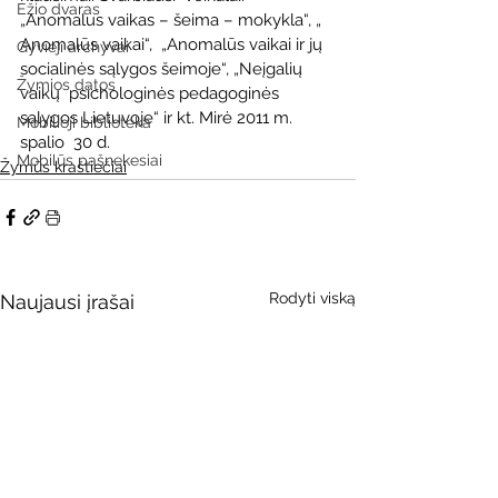
Ežio dvaras
„Anomalus vaikas – šeima – mokykla“, „ 
Anomalūs vaikai“,  „Anomalūs vaikai ir jų 
Gyvieji archyvai
socialinės sąlygos šeimoje“, „Neįgalių 
Žymios datos
vaikų  psichologinės pedagoginės 
sąlygos Lietuvoje“ ir kt. Mirė 2011 m. 
Mobilioji biblioteka
spalio  30 d.
Mobilūs pašnekesiai
Žymūs kraštiečiai
Rodyti viską
Naujausi įrašai