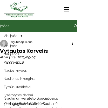
Įrašas
Visi įrašai
sigutecaplikiene
Visi įrašai
Vytautas Karvelis
Naujienos
Atnaujinta:
2023-09-07
Renginiai
( 1933–2011)
Naujos knygos
Naujienos ir renginiai
Žymūs kraštiečiai
Kraštotyros darbai
Šiaulių universiteto Specialiosios 
Varėnos kraštas spaudoje
pedagogikos fakulteto Socialinės  