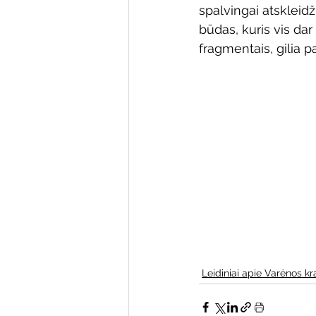
spalvingai atskleid
Varėnos bibliotekos renginiai
būdas, kuris vis dar
fragmentais, gilia 
Poezijos pavasarėlis
Ežio
Mobilūs pašnekesiai
Leidiniai apie Varėnos kr