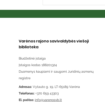
Varėnos rajono savivaldybės viešoji
biblioteka
Biudžetinė įstaiga
Įstaigos kodas 188201324
Duomenys kaupiami ir saugomi Juridinių asmenų
registre
Adresas:
Vytauto g. 19, LT-65189 Varėna
Telefonas:
+370 659 43303
El. paštas:
info@varenosvb.lt