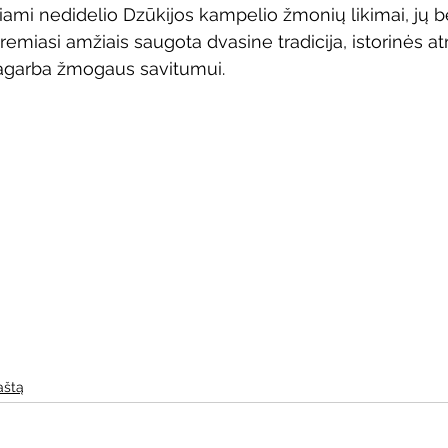
žiami nedidelio Dzūkijos kampelio žmonių likimai, jų 
Vaikų ir jaunimo renginiai
Kaimo bibliotekų renginiai
 remiasi amžiais saugota dvasine tradicija, istorinės at
pagarba žmogaus savitumui.  
 dvaras
Gyvieji archyvai
Žymios datos
Mobilioji
aštą