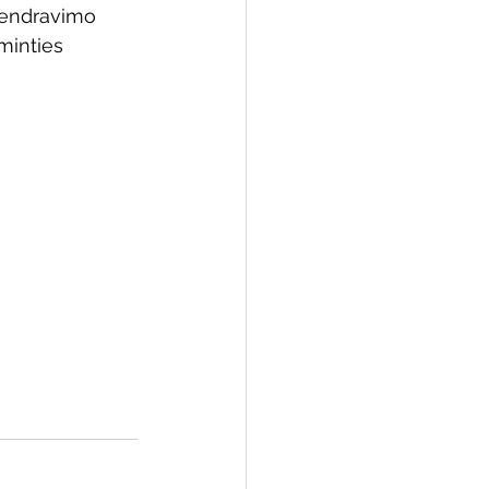
bendravimo 
minties 
 biblioteka