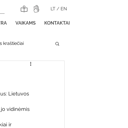
LT
/
EN
YRA
VAIKAMS
KONTAKTAI
 kraštiečiai
lnojamos parodos
ius: Lietuvos 
jo vidinėmis 
gos vaikams
ai ir 