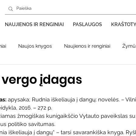
NAUJIENOS IR RENGINIAI
PASLAUGOS
KRAŠTOT
iai
Naujos knygos
Naujienos ir renginiai
Žymūs
s kraštas spaudoje
Leidiniai apie Varėnos kraštą
Ki
 vergo įdagas
enklas
Adolfo Ramanausko–Vanago premija
as:
 apysaka; Rudnia iškeliauja į dangų: novelės. – Viln
idykla, 2016. – 272 p.
iamas žmogiškas kunigaikščio Vytauto paveikslas su 
ratūr
Literatai
Literatų klubo veikla
Naujos kny
us politiko savitumas.
ia iškeliauja į dangų“ – tarsi savarankiška knyga. Ryški