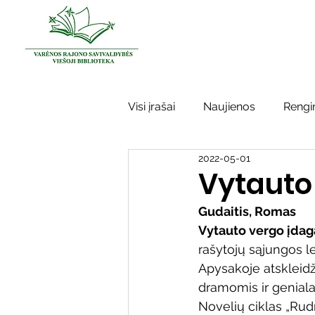
Visi įrašai
Naujienos
Rengin
2022-05-01
Kraštotyros darbai
Varėno
Vytauto
Gudaitis, Romas
Sidabrinės bitės
Garbės ž
Vytauto vergo įdag
rašytojų sąjungos le
Apysakoje atskleidž
Vinco Krėvės-Mickevičiaus lite
dramomis ir geniala
Novelių ciklas „Rudn