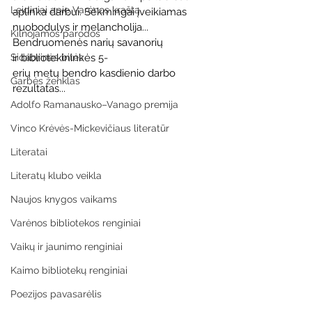
Leidiniai apie Varėnos kraštą
aplinka darbui. Sėkmingai įveikiamas 
nuobodulys ir melancholija... 
Kilnojamos parodos
Bendruomenės narių savanorių 
Sidabrinės bitės
ir bibliotekininkės 5-
erių metų bendro kasdienio darbo 
Garbės ženklas
rezultatas... 
Adolfo Ramanausko–Vanago premija
Vinco Krėvės-Mickevičiaus literatūr
Literatai
Literatų klubo veikla
Naujos knygos vaikams
Varėnos bibliotekos renginiai
Vaikų ir jaunimo renginiai
Kaimo bibliotekų renginiai
Poezijos pavasarėlis