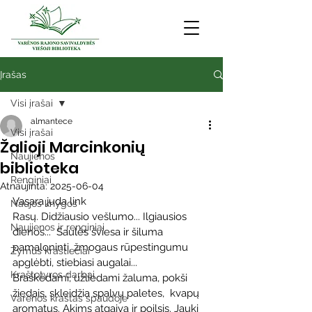
Įrašas
Visi įrašai
almantece
Visi įrašai
Žalioji Marcinkonių
Naujienos
biblioteka
Renginiai
Atnaujinta:
2025-06-04
Vasara juda link 
Naujos knygos
Rasų. Didžiausio vešlumo... Ilgiausios 
Naujienos ir renginiai
dienos...  Saulės šviesa ir šiluma 
pamaloninti, žmogaus rūpestingumu 
Žymūs kraštiečiai
apglėbti, stiebiasi augalai... 
Kraštotyros darbai
Braškėdami, užliedami žaluma, pokši 
žiedais, skleidžia spalvų paletes,  kvapų 
Varėnos kraštas spaudoje
aromatus. Akims atgaiva ir poilsis. Jauki  