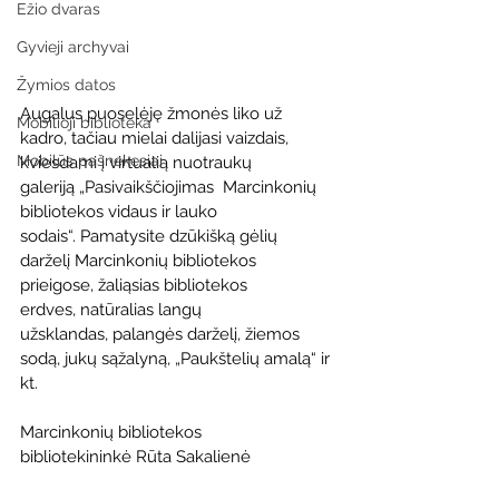
Ežio dvaras
Gyvieji archyvai
Žymios datos
Augalus puoselėję žmonės liko už 
Mobilioji biblioteka
kadro, tačiau mielai dalijasi vaizdais, 
Mobilūs pašnekesiai
kviesdami į virtualią nuotraukų 
galeriją „Pasivaikščiojimas  Marcinkonių 
bibliotekos vidaus ir lauko 
sodais“. Pamatysite dzūkišką gėlių 
darželį Marcinkonių bibliotekos 
prieigose, žaliąsias bibliotekos 
erdves, natūralias langų 
užsklandas, palangės darželį, žiemos 
sodą, jukų sąžalyną, „Paukštelių amalą“ ir 
kt. 
Marcinkonių bibliotekos 
bibliotekininkė Rūta Sakalienė 