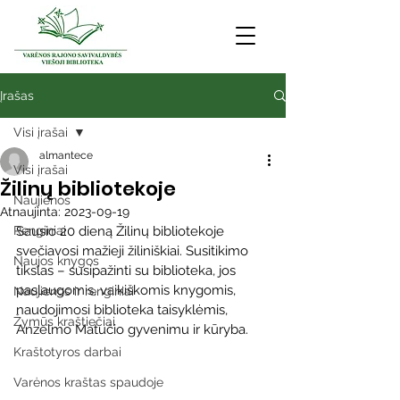
Įrašas
Visi įrašai
almantece
Visi įrašai
Žilinų bibliotekoje
Naujienos
Atnaujinta:
2023-09-19
Renginiai
Sausio 20 dieną Žilinų bibliotekoje 
svečiavosi mažieji žiliniškiai. Susitikimo 
Naujos knygos
tikslas – susipažinti su biblioteka, jos 
paslaugomis, vaikiškomis knygomis, 
Naujienos ir renginiai
naudojimosi biblioteka taisyklėmis, 
Žymūs kraštiečiai
Anzelmo Matučio gyvenimu ir kūryba. 
Kraštotyros darbai
Varėnos kraštas spaudoje