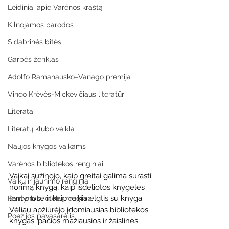
Leidiniai apie Varėnos kraštą
Kilnojamos parodos
Sidabrinės bitės
Garbės ženklas
Adolfo Ramanausko–Vanago premija
Vinco Krėvės-Mickevičiaus literatūr
Literatai
Literatų klubo veikla
Naujos knygos vaikams
Varėnos bibliotekos renginiai
Vaikai sužinojo, kaip greitai galima surasti 
Vaikų ir jaunimo renginiai
norimą knygą, kaip išdėliotos knygelės 
lentynose ir kaip reikia elgtis su knyga. 
Kaimo bibliotekų renginiai
Vėliau apžiūrėjo įdomiausias bibliotekos 
Poezijos pavasarėlis
knygas: pačios mažiausios ir žaislinės 