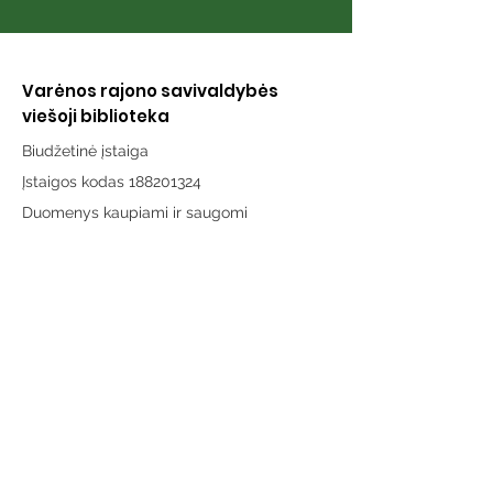
Varėnos rajono savivaldybės
viešoji biblioteka
Biudžetinė įstaiga
Įstaigos kodas 188201324
Duomenys kaupiami ir saugomi
Juridinių asmenų registre
Adresas:
Vytauto g. 19, LT-65189 Varėna
Telefonas:
+370 659 43303
El. paštas:
info@varenosvb.lt
Draugaukime