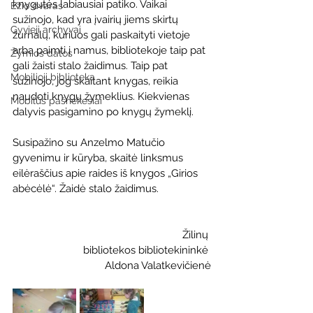
knygutės labiausiai patiko. Vaikai 
Ežio dvaras
sužinojo, kad yra įvairių jiems skirtų 
Gyvieji archyvai
žurnalų, kuriuos gali paskaityti vietoje 
arba paimti į namus, bibliotekoje taip pat 
Žymios datos
gali žaisti stalo žaidimus. Taip pat 
Mobilioji biblioteka
sužinojo, jog skaitant knygas, reikia 
naudoti knygų žymeklius. Kiekvienas 
Mobilūs pašnekesiai
dalyvis pasigamino po knygų žymeklį.
Susipažino su Anzelmo Matučio 
gyvenimu ir kūryba, skaitė linksmus 
eilėraščius apie raides iš knygos „Girios 
abėcėlė“. Žaidė stalo žaidimus.
                                                            Žilinų 
bibliotekos bibliotekininkė 
Aldona Valatkevičienė