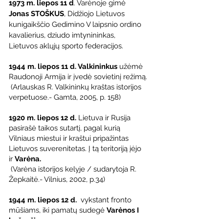
1973 m. liepos 11 d
. Varėnoje gimė 
Jonas STOŠKUS
, Didžiojo Lietuvos 
kunigaikščio Gedimino V laipsnio ordino 
kavalierius, dziudo imtynininkas, 
Lietuvos aklųjų sporto federacijos.
1944 m. liepos 11 d. Valkininkus
 užėmė 
Raudonoji Armija ir įvedė sovietinį režimą.
 (Arlauskas R. Valkininkų kraštas istorijos 
verpetuose.- Gamta, 2005, p. 158)
1920 m. liepos 12 d. 
Lietuva ir Rusija 
pasirašė taikos sutartį, pagal kurią 
Vilniaus miestui ir kraštui pripažintas 
Lietuvos suverenitetas. Į tą teritoriją įėjo 
ir 
Varėna.
 (Varėna istorijos kelyje / sudarytoja R. 
Žepkaitė.- Vilnius, 2002, p.34)
1944 m. liepos 12 d. 
 vykstant fronto 
mūšiams, iki pamatų sudegė 
Varėnos I 