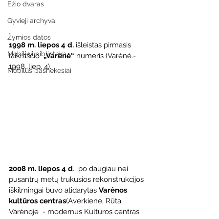
Ežio dvaras
Gyvieji archyvai
Žymios datos
1998 m. liepos 4 d.
 išleistas pirmasis 
Mobilioji biblioteka
laikraščio  
„Varėnė“
 numeris (Varėnė.- 
1998, liep. 4).
Mobilūs pašnekesiai
2008 m. liepos 4 d
.  po daugiau nei 
pusantrų metų trukusios rekonstrukcijos 
iškilmingai buvo atidarytas 
Varėnos 
kultūros centras
(Averkienė, Rūta  
Varėnoje  - modernus Kultūros centras 