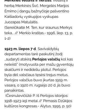
Merkinės vėliava ir herbas
. Vėliavą ir 
herbą Merkinės Švč. Mergelės Marijos 
Ėmimo į dangų bažnyčioje pašventino 
Kaišiadorių vyskupijos vyskupas 
Juozapas Matulaitis.
(Sereičikaitė M. Ten, kur sraunus Merkys 
teka… // Merkio kraštas.- 1996, liep. 13, p. 
1-2)
1923 m. liepos 7 d
. Savivaldybių 
departamentas tarė paskutinį žodį: 
,,sudaryti atskirą 
Perlojos valsčių
 kol kas 
neleisti“ (motyvuota per mažu gyventojų 
skaičiumi ir nedideliu plotu). Perlojos 
byla dėl valsčiaus tęsėsi trejus metus. 
Perlojos valsčius buvo įkurtas 1919 m. 
vasarą, o 1920 m. rugsėjo 20 d. jis buvo 
panaikintas.
 (Česnulevičiūtė P. Iš Perlojos istorijos: 
1918-1923-ieji metai // Pirmasis Dzūkijos 
kultūros kongresas.- Alytus, 1995, p. 50)