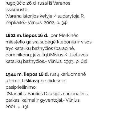
rugpjūčio 26 d. rusai iš Varėnos 
išsikraustė.
(Varėna istorijos kelyje / sudarytoja R. 
Žepkaitė.- Vilnius, 2002, p. 34)
1822 m. liepos 16 d. 
 per Merkinės 
miestelio gaisrą sudegė klebonija ir visos 
trys katalikų bažnyčios (parapinė, 
dominikonų, jėzuitų).(Misius K. Lietuvos 
katalikų bažnyčios.- Vilnius, 1993, p. 62)
1944 m. liepos 16 d.
 rusų kariuomenė 
užėmė 
Liškiavą
 be didesnio 
pasipriešinimo
 (Stanaitis, Saulius Dzūkijos nacionalinis 
parkas: kaimai ir gyventojai.- Vilnius, 
2001, p. 13) 