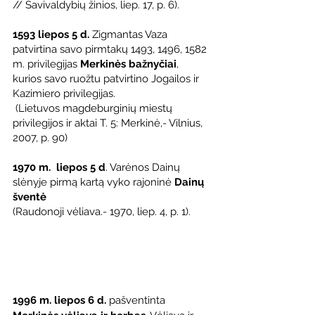
// Savivaldybių žinios, liep. 17, p. 6).
1593 liepos 5 d.
 Zigmantas Vaza 
patvirtina savo pirmtakų 1493, 1496, 1582 
m. privilegijas 
Merkinės bažnyčiai
, 
kurios savo ruožtu patvirtino Jogailos ir 
Kazimiero privilegijas. 
 (Lietuvos magdeburginių miestų 
privilegijos ir aktai T. 5: Merkinė,- Vilnius, 
2007, p. 90)
1970 m.  liepos 5 d
. Varėnos Dainų 
slėnyje pirmą kartą vyko rajoninė 
Dainų 
šventė
(Raudonoji vėliava.- 1970, liep. 4, p. 1).
1996 m. liepos 6 d.
 pašventinta 