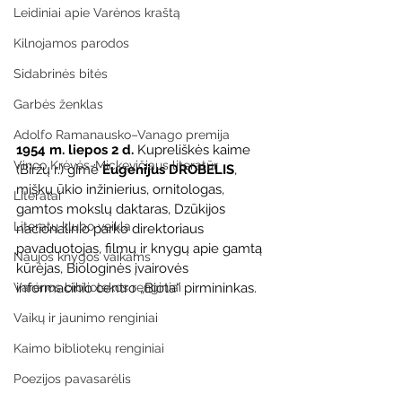
Leidiniai apie Varėnos kraštą
Kilnojamos parodos
Sidabrinės bitės
Garbės ženklas
Adolfo Ramanausko–Vanago premija
1954 m. liepos 2 d.
 Kupreliškės kaime 
Vinco Krėvės-Mickevičiaus literatūr
(Biržų r.) gimė 
Eugenijus DROBELIS
, 
miškų ūkio inžinierius, ornitologas, 
Literatai
gamtos mokslų daktaras, Dzūkijos 
Literatų klubo veikla
nacionalinio parko direktoriaus 
pavaduotojas, filmų ir knygų apie gamtą 
Naujos knygos vaikams
kūrėjas, Biologinės įvairovės 
informacinio centro „Biota“ pirmininkas.
Varėnos bibliotekos renginiai
Vaikų ir jaunimo renginiai
Kaimo bibliotekų renginiai
Poezijos pavasarėlis