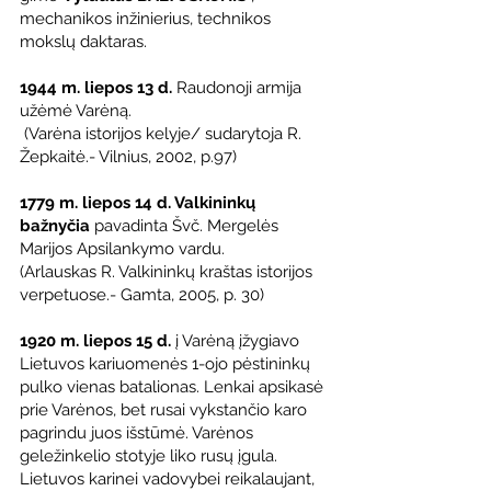
mechanikos inžinierius, technikos 
mokslų daktaras.
1944 m. liepos 13 d.
 Raudonoji armija 
užėmė Varėną.
 (Varėna istorijos kelyje/ sudarytoja R. 
Žepkaitė.- Vilnius, 2002, p.97)
1779 m. liepos 14 d. Valkininkų 
bažnyčia
 pavadinta Švč. Mergelės 
Marijos Apsilankymo vardu.
(Arlauskas R. Valkininkų kraštas istorijos 
verpetuose.- Gamta, 2005, p. 30)
1920 m. liepos 15 d. 
į Varėną įžygiavo 
Lietuvos kariuomenės 1-ojo pėstininkų 
pulko vienas batalionas. Lenkai apsikasė 
prie Varėnos, bet rusai vykstančio karo 
pagrindu juos išstūmė. Varėnos 
geležinkelio stotyje liko rusų įgula. 
Lietuvos karinei vadovybei reikalaujant, 