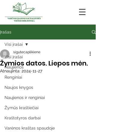
Įrašas
Visi įrašai
sigutecaplikiene
Visi įrašai
Žymios datos. Liepos mėn.
Naujienos
Atnaujinta:
2024-11-27
Renginiai
Naujos knygos
Naujienos ir renginiai
Žymūs kraštiečiai
Kraštotyros darbai
Varėnos kraštas spaudoje