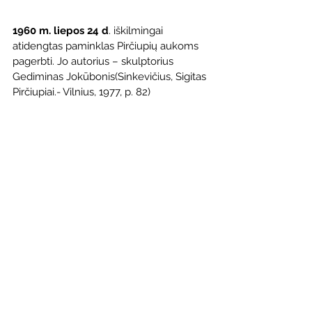
1960 m. liepos 24 d
. iškilmingai 
atidengtas paminklas Pirčiupių aukoms 
pagerbti. Jo autorius – skulptorius 
Gediminas Jokūbonis(Sinkevičius, Sigitas 
Pirčiupiai.- Vilnius, 1977, p. 82)
2005 m. liepos 26 d.
 Lietuvos 
Respublikos prezidentas Valdas 
Adamkus su žmona Alma lankėsi 
Varėnos krašte (XXI amžius.- 1995, rugpj. 
5, p. 6).