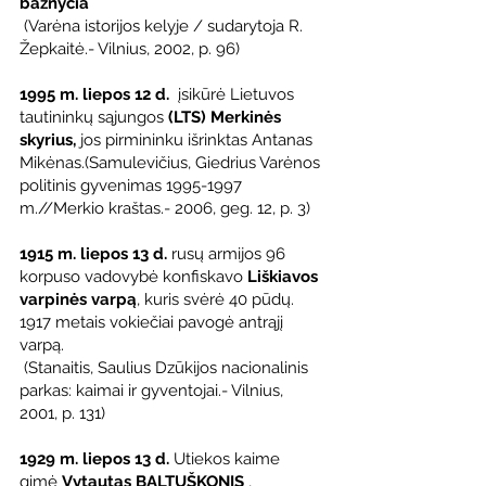
bažnyčia
 (Varėna istorijos kelyje / sudarytoja R. 
Žepkaitė.- Vilnius, 2002, p. 96)
1995 m. liepos 12 d. 
 įsikūrė Lietuvos 
tautininkų sąjungos 
(LTS) Merkinės 
skyrius,
 jos pirmininku išrinktas Antanas 
Mikėnas.(Samulevičius, Giedrius Varėnos 
politinis gyvenimas 1995-1997 
m.//Merkio kraštas.- 2006, geg. 12, p. 3)
1915 m. liepos 13 d.
 rusų armijos 96 
korpuso vadovybė konfiskavo 
Liškiavos 
varpinės varpą
, kuris svėrė 40 pūdų. 
1917 metais vokiečiai pavogė antrąjį 
varpą.
 (Stanaitis, Saulius Dzūkijos nacionalinis 
parkas: kaimai ir gyventojai.- Vilnius, 
2001, p. 131)
1929 m. liepos 13 d.
 Utiekos kaime   
gimė 
Vytautas BALTUŠKONIS 
, 