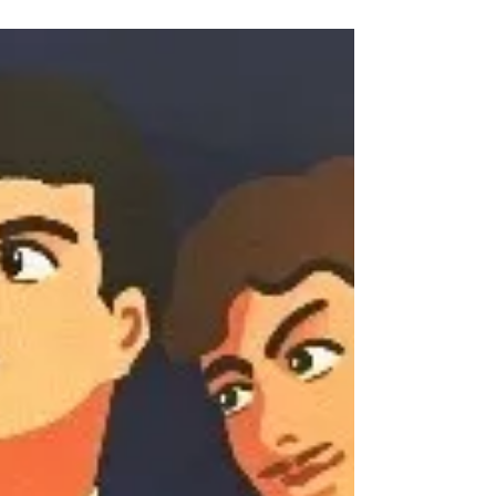
Leidiniai apie Varėnos kraštą
Lėlininkas
Piličiauskaitė, Lolita Jolanta Lėlininkas :
romanas / Lolita Jolanta Piličiauskaitė. –
Vilnius, 2023 – 234, [2] p. : iliustr. Romanas...