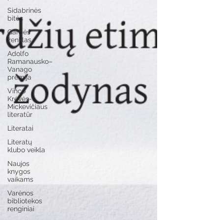
Sidabrinės
bitės
Garbės
ženklas
Adolfo
Ramanausko–
Vanago
premija
Vinco
Krėvės-
Mickevičiaus
literatūr
Literatai
Literatų
klubo veikla
Naujos
knygos
vaikams
Varėnos
bibliotekos
renginiai