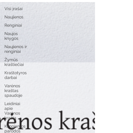
Visi įrašai
Naujienos
Renginiai
Naujos
knygos
Naujienos ir
renginiai
Žymūs
kraštiečiai
Kraštotyros
darbai
Varėnos
kraštas
spaudoje
Leidiniai
apie
Varėnos
kraštą
Kilnojamos
parodos