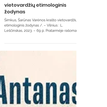
Leidiniai apie Varėnos kraštą
Varėnos krašto
vietovardžių etimologinis
žodynas
Šimkus, Šarūnas Varėnos krašto vietovardžių
etimologinis žodynas /. – Vilnius : L.
Leščinskas, 2023. – 69 p. Pratarmėje rašoma,
kad...