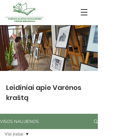
Leidiniai apie Varėnos
kraštą
VISOS NAUJIENOS
Visi įrašai