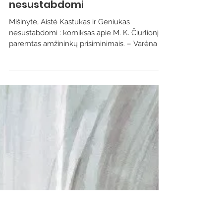
Leidiniai apie Varėnos kraštą
Kastukas ir Geniukas
nesustabdomi
Mišinytė, Aistė Kastukas ir Geniukas
nesustabdomi : komiksas apie M. K. Čiurlionį,
paremtas amžininkų prisiminimais. – Varėna :
Varėnos...