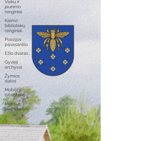
Vaikų ir
jaunimo
renginiai
Kaimo
bibliotekų
renginiai
Poezijos
pavasarėlis
Ežio dvaras
Gyvieji
archyvai
Žymios
datos
Mobilioji
biblioteka
Mobilūs
pašnekesiai