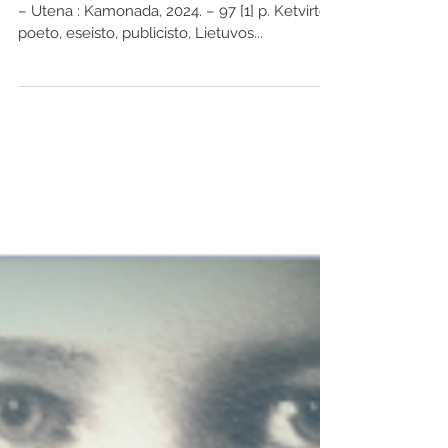
Leidiniai apie Varėnos kraštą
Prospektas
Skaržinskas, Česlovas Prospektas : eilėraščiai.
– Utena : Kamonada, 2024. – 97 [1] p. Ketvirtoji
poeto, eseisto, publicisto, Lietuvos...