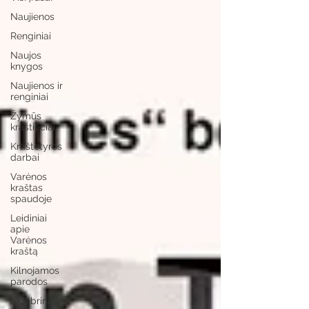
Naujienos
Renginiai
Naujos
knygos
Naujienos ir
renginiai
Žymūs
kraštiečiai
Kraštotyros
darbai
Varėnos
kraštas
spaudoje
Leidiniai
apie
Varėnos
kraštą
Kilnojamos
parodos
Sidabrinės