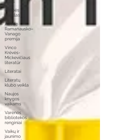
bitės
Garbės
ženklas
Adolfo
Ramanausko–
Vanago
premija
Vinco
Krėvės-
Mickevičiaus
literatūr
Literatai
Literatų
klubo veikla
Naujos
knygos
vaikams
Varėnos
bibliotekos
renginiai
Vaikų ir
jaunimo