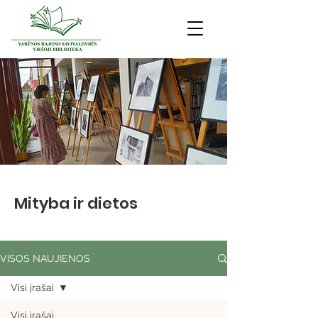
Mityba ir dietos
VISOS NAUJIENOS
Visi įrašai
Visi įrašai