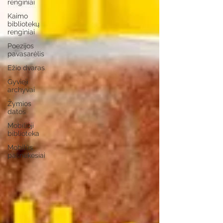
renginiai
Kaimo
bibliotekų
renginiai
Poezijos
pavasarėlis
Ežio dvaras
Gyvieji
archyvai
Žymios
datos
Mobilioji
biblioteka
Mobilūs
pašnekesiai