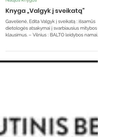
Naujos knygos
Knyga „Valgyk į sveikatą“
Gavelienė, Edita Valgyk į sveikatą : išsamūs
dietologės atsakymai į svarbiausius mitybos
klausimus. – Vilnius : BALTO leidybos namai,...