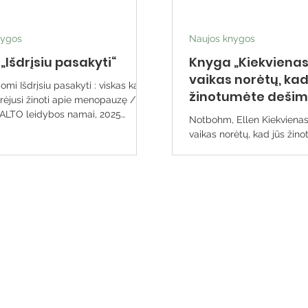
nygos
Naujos knygos
„Išdrįsiu pasakyti“
Knyga „Kiekvienas
vaikas norėtų, kad
ti : viskas ką
žinotumėte dešim
rėjusi žinoti apie menopauzę /. –
 BALTO leidybos namai, 2025
Notbohm, Ellen Kiekvienas autistiškas
 BALTO print). – 291 p. Tai tarsi
vaikas norėtų, kad jūs žin
rąsus, ramybės suteikiantis ir
dalykų /. – 2-asis peržiūrėt
asiplepėjimas su drauge. Joje
leid.. – Vilnius : Tyto alba, 
ir jaudinančios Naomi ir jos
BALTO print). – 195, [2] p. Tai ne teorinis
storijos pagrindžiamos gydytojų,
vadovas ir ne sausas medic
r mitybos specialistų patarimais,
aprašymas, kaip įveikti au
ma, kad menopauzė ir senėjimas
iššūkius. Tai išminties ir at
laikomi gėdingais ir slėptinais
knyga, kuri padeda suprast
autistišką vaiką, o šeimai sut
stiprybės.