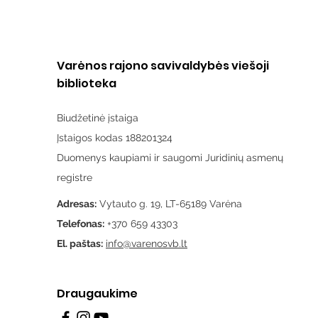
Varėnos rajono savivaldybės viešoji
biblioteka
Biudžetinė įstaiga
Įstaigos kodas 188201324
Duomenys kaupiami ir saugomi Juridinių asmenų
registre
Adresas:
Vytauto g. 19, LT-65189 Varėna
Telefonas:
+370 659 43303
El. paštas:
info@varenosvb.lt
Draugaukime