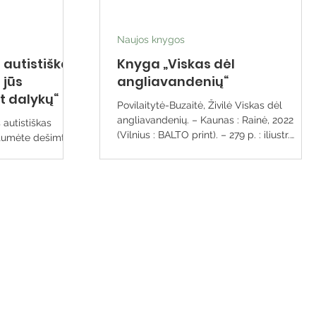
Naujos knygos
 autistiškas
Knyga „Viskas dėl
 jūs
angliavandenių“
t dalykų“
Povilaitytė-Buzaitė, Živilė Viskas dėl
angliavandenių. – Kaunas : Rainė, 2022
(Vilnius : BALTO print). – 279 p. : iliustr.
otumėte dešimt
Remdamasi...
as ir atnaujintas
2025 (Vilnius :
ininis
tizmo keliamus
jautos pilna
i – ne apibrėžti –
eikia vilties ir