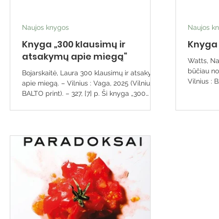
Naujos knygos
Naujos k
Knyga „300 klausimų ir
Knyga 
atsakymų apie miegą“
Watts, Naomi Išdrįsiu pasaky
būčiau no
Bojarskaitė, Laura 300 klausimų ir atsakymų
Vilnius :
apie miegą. – Vilnius : Vaga, 2025 (Vilnius :
(Vilnius :
BALTO print). – 327, [7] p. Ši knyga „300
atviras, d
klausimų ir atsakymų apie miegą“– greitoji
intymus p
pagalba jūsų miegui. Galite atsiversti bet
juokingos 
kurį jos puslapį ir iškart rasti sprendimą, o
draugių i
ne teoriją. Ji padės jums ne tik geriau
hormonų i
išsimiegoti, bet ir atgauti kontrolę, energiją,
ja siekia
ramybę. Tai knyga tiems, kurie pavargo būti
nebebūtų 
pavargę. Aiškūs atsakymai – jokio
dalykais.
spaudimo.