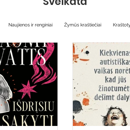
Sveikata
Naujienos ir renginiai
Žymūs kraštiečiai
Kraštot
Sidabrinės bitės
Garbės ženklas
Adolfo Ramana
iteratų klubo veikla
Naujos knygos vaikams
Varėnos
Ežio dvaras
Gyvieji archyvai
Žymios datos
Mo