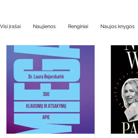
Visi įrašai
Naujienos
Renginiai
Naujos knygos
Leidiniai apie Varėnos kraštą
Kilnojamos parodos
Vinco Krėvės-Mickevičiaus literatūr
Literatai
L
Kaimo bibliotekų renginiai
Poezijos pavasarėlis