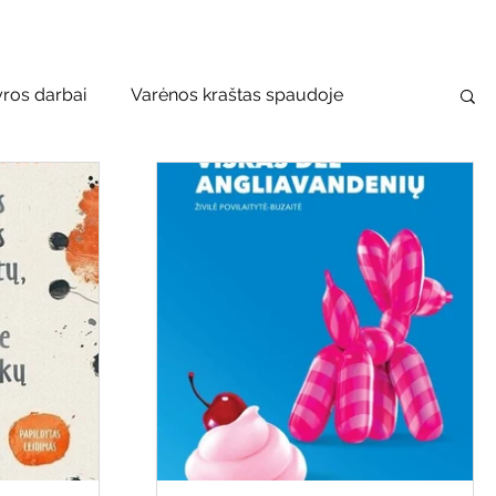
yros darbai
Varėnos kraštas spaudoje
usko–Vanago premija
 bibliotekos renginiai
Vaikų ir jaunimo renginiai
bilioji biblioteka
Mobilūs pašnekesiai